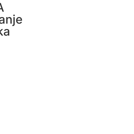
A
anje
ka