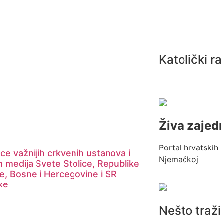
Katolički r
Živa zajed
Portal hrvatskih 
ce važnijih crkvenih ustanova i
Njemačkoj
h medija Svete Stolice, Republike
e, Bosne i Hercegovine i SR
ke
Nešto traž