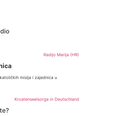
adio
nica
katoličkih misija i zajednica u
ite?