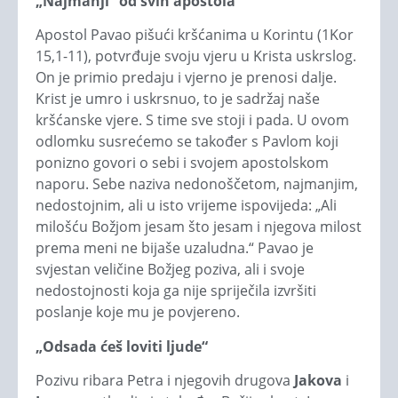
„Najmanji“ od svih apostola
Apostol Pavao pišući kršćanima u Korintu (1Kor
15,1-11), potvrđuje svoju vjeru u Krista uskrslog.
On je primio predaju i vjerno je prenosi dalje.
Krist je umro i uskrsnuo, to je sadržaj naše
kršćanske vjere. S time sve stoji i pada. U ovom
odlomku susrećemo se također s Pavlom koji
ponizno govori o sebi i svojem apostolskom
naporu. Sebe naziva nedonoščetom, najmanjim,
nedostojnim, ali u isto vrijeme ispovijeda: „Ali
milošću Božjom jesam što jesam i njegova milost
prema meni ne bijaše uzaludna.“ Pavao je
svjestan veličine Božjeg poziva, ali i svoje
nedostojnosti koja ga nije spriječila izvršiti
poslanje koje mu je povjereno.
„Odsada ćeš loviti ljude“
Pozivu ribara Petra i njegovih drugova
Jakova
i