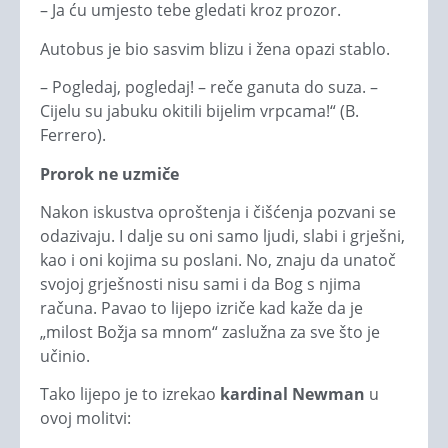
– Ja ću umjesto tebe gledati kroz prozor.
Autobus je bio sasvim blizu i žena opazi stablo.
– Pogledaj, pogledaj! – reče ganuta do suza. –
Cijelu su jabuku okitili bijelim vrpcama!“ (B.
Ferrero).
Prorok ne uzmiče
Nakon iskustva oproštenja i čišćenja pozvani se
odazivaju. I dalje su oni samo ljudi, slabi i grješni,
kao i oni kojima su poslani. No, znaju da unatoč
svojoj grješnosti nisu sami i da Bog s njima
računa. Pavao to lijepo izriče kad kaže da je
„milost Božja sa mnom“ zaslužna za sve što je
učinio.
Tako lijepo je to izrekao
kardinal Newman
u
ovoj molitvi: