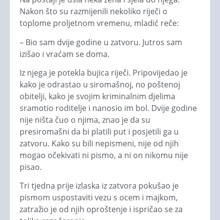
Nakon što su razmijenili nekoliko riječi o
toplome proljetnom vremenu, mladić reče:
– Bio sam dvije godine u zatvoru. Jutros sam
izišao i vraćam se doma.
Iz njega je potekla bujica riječi. Pripovijedao je
kako je odrastao u siromašnoj, no poštenoj
obitelji, kako je svojim kriminalnim djelima
sramotio roditelje i nanosio im bol. Dvije godine
nije ništa čuo o njima, znao je da su
presiromašni da bi platili put i posjetili ga u
zatvoru. Kako su bili nepismeni, nije od njih
mogao očekivati ni pismo, a ni on nikomu nije
pisao.
Tri tjedna prije izlaska iz zatvora pokušao je
pismom uspostaviti vezu s ocem i majkom,
zatražio je od njih oproštenje i ispričao se za