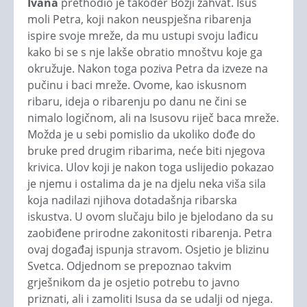
Ivana
prethodio je također Božji zahvat. Isus
moli Petra, koji nakon neuspješna ribarenja
ispire svoje mreže, da mu ustupi svoju lađicu
kako bi se s nje lakše obratio mnoštvu koje ga
okružuje. Nakon toga poziva Petra da izveze na
pučinu i baci mreže. Ovome, kao iskusnom
ribaru, ideja o ribarenju po danu ne čini se
nimalo logičnom, ali na Isusovu riječ baca mreže.
Možda je u sebi pomislio da ukoliko dođe do
bruke pred drugim ribarima, neće biti njegova
krivica. Ulov koji je nakon toga uslijedio pokazao
je njemu i ostalima da je na djelu neka viša sila
koja nadilazi njihova dotadašnja ribarska
iskustva. U ovom slučaju bilo je bjelodano da su
zaobiđene prirodne zakonitosti ribarenja. Petra
ovaj događaj ispunja stravom. Osjetio je blizinu
Svetca. Odjednom se prepoznao takvim
grješnikom da je osjetio potrebu to javno
priznati, ali i zamoliti Isusa da se udalji od njega.