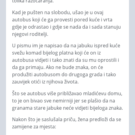
tolika razočaranja.
Kad je pušten na slobodu, ušao je u ovaj
autobus koji će ga provesti pored kuće i vrta
gdje je odrastao i gdje se nada da i sada stanuju
njegovi roditelji.
U pismu im je napisao da na jabuku ispred kuće
svežu komad bijelog platna koji će on iz
autobusa vidjeti i tako znati da su mu oprostili i
da ga primaju. Ako ne bude znaka, on će
produžiti autobusom do drugoga grada i tako
zauvijek otići iz njihova života.
Što se autobus više približavao mladićevu domu,
to je on bivao sve nemirniji jer se plašio da na
granama stare jabuke neće vidjeti bijeloga znaka.
Nakon što je saslušala priču, žena predloži da se
zamijene za mjesta: