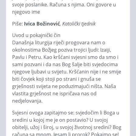
svoje poslanike. Računa s njima. Oni govore u
njegovo ime
Piše:
Ivica Božinović
, Katolički tjednik
Uvod u pokajnički čin
Današnja liturgija riječi progovara nam o
okolnostima Božjeg poziva trojici ljudi: Izaiji,
Pavlu i Petru. Kao kršćani svjesni smo da smo i
sami pozvani i da nas Bog šalje biti svjedocima
njegove ljubavi u svijetu. Kršćanin nije i ne smije
biti čovjek koji stoji po strani i gnuša se
grješnosti svijeta ne poduzimajući ništa. Naša
vlastita grješnost ne ispričava nas od
nedjelovanja.
Svjesni ovoga zapitajmo se: svjedočim li Boga u
sredini u kojoj me je on postavio? U svojoj
obitelji, užoj i široj, u svojoj životnoj sredini? Bog
računa sa mnom. Jesam li prorok? Pokajmo se!