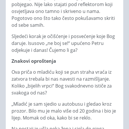
pobjegao. Nije lako stajati pod reflektorom koji
osvjetljava ono tamno i skriveno u nama.
Pogotovo ono što tako često pokušavamo skriti
od sebe samih.
Sljedeći korak je očišćenje i posvećenje koje Bog
daruje. Isusovo „ne boj se!“ upućeno Petru
odjekuje i danas! Čujemo li ga?
Znakovi oproštenja
Ova priča o mladiću koji se pun straha vraća iz
zatvora trebala bi nas navesti na razmišljanje.
Koliko „bijelih vrpci“ Bog svakodnevno ističe za
svakoga od nas?
„Mladić je sam sjedio u autobusu i gledao kroz
prozor. Bilo mu je malo više od 20 godina i bio je
lijep. Momak od oka, kako bi se reklo.
Na postaji je ušla neka žena i sjela do njega.