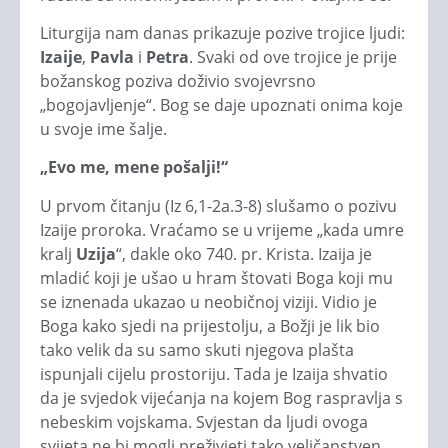
Liturgija nam danas prikazuje pozive trojice ljudi:
Izaije
,
Pavla
i
Petra
. Svaki od ove trojice je prije
božanskog poziva doživio svojevrsno
„bogojavljenje“. Bog se daje upoznati onima koje
u svoje ime šalje.
„Evo me, mene pošalji!“
U prvom čitanju (Iz 6,1-2a.3-8) slušamo o pozivu
Izaije proroka. Vraćamo se u vrijeme „kada umre
kralj
Uzija
“, dakle oko 740. pr. Krista. Izaija je
mladić koji je ušao u hram štovati Boga koji mu
se iznenada ukazao u neobičnoj viziji. Vidio je
Boga kako sjedi na prijestolju, a Božji je lik bio
tako velik da su samo skuti njegova plašta
ispunjali cijelu prostoriju. Tada je Izaija shvatio
da je svjedok vijećanja na kojem Bog raspravlja s
nebeskim vojskama. Svjestan da ljudi ovoga
svijeta ne bi mogli preživjeti tako veličanstven