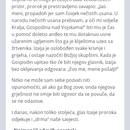
prizor, prorok je prestravljeno zavapio: „Jao
meni, propadoh jer sam čovjek nečistih usana. U
narodu nečistih usana prebivam, a oči mi vidješe
Kralja, Gospodina nad Vojskama!“ Isti mu je čas
u pomoć doletio anđeo te mu dotaknuo usne
užarenim ugljenom što ga je kliještima uzeo sa
žrtvenika. Izaija je oslobođen svake krivnje i
grijeha, i ostaje nazočiti Božjoj skupštini. Kada je
Gospodin upitao tko će biti njegov glasnik, Izaija
bez oklijevanja odgovara: „Evo me, mene pošalji!“
Nitko ne može sam sebe pozvati niti
opunomoćiti, ali ako ga Bog zove, onda njegova
grješnost ne smije biti izgovor da se povuče, da
se ne odazove.
I danas, nakon toliko stoljeća, glas Izaije proroka
odjekuje i „drma“ naše savjesti.