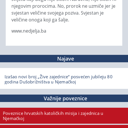
njegovim prorocima. No, prorok ne uzmiče jer je
svjestan veličine svojega poziva. Svjestan je
veličine onoga koji ga šalje.
www.nedjelja.ba
Najave
Izašao novi broj „Žive zajednice“ posvećen jubileju 80
godina Dušobrižništva u Njemačkoj
Važnije poveznice
Poveznice hrvatskih katoličkih misija i zajednica u
Njemačkoj