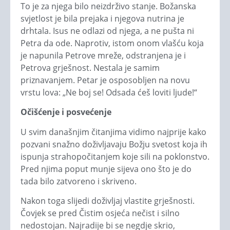
To je za njega bilo neizdrživo stanje. Božanska
svjetlost je bila prejaka i njegova nutrina je
drhtala. Isus ne odlazi od njega, a ne pušta ni
Petra da ode. Naprotiv, istom onom vlašću koja
je napunila Petrove mreže, odstranjena je i
Petrova grješnost. Nestala je samim
priznavanjem. Petar je osposobljen na novu
vrstu lova: „Ne boj se! Odsada ćeš loviti ljude!“
Očišćenje i posvećenje
U svim današnjim čitanjima vidimo najprije kako
pozvani snažno doživljavaju Božju svetost koja ih
ispunja strahopočitanjem koje sili na poklonstvo.
Pred njima poput munje sijeva ono što je do
tada bilo zatvoreno i skriveno.
Nakon toga slijedi doživljaj vlastite grješnosti.
Čovjek se pred Čistim osjeća nečist i silno
nedostojan. Najradije bi se negdje skrio,