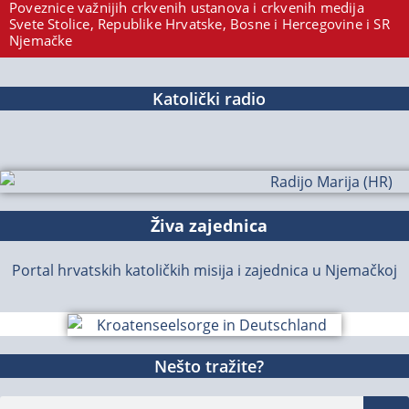
Poveznice važnijih crkvenih ustanova i crkvenih medija
Svete Stolice, Republike Hrvatske, Bosne i Hercegovine i SR
Njemačke
Katolički radio
Živa zajednica
Portal hrvatskih katoličkih misija i zajednica u Njemačkoj
Nešto tražite?