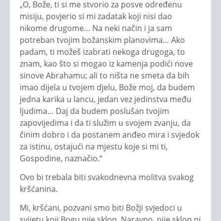
„O, Bože, ti si me stvorio za posve određenu
misiju, povjerio si mi zadatak koji nisi dao
nikome drugome… Na neki način i ja sam
potreban tvojim božanskim planovima… Ako
padam, ti možeš izabrati nekoga drugoga, to
znam, kao što si mogao iz kamenja podići nove
sinove Abrahamu; ali to ništa ne smeta da bih
imao dijela u tvojem djelu, Bože moj, da budem
jedna karika u lancu, jedan vez jedinstva među
ljudima… Daj da budem poslušan tvojim
zapovijedima i da ti služim u svojem zvanju, da
činim dobro i da postanem anđeo mira i svjedok
za istinu, ostajući na mjestu koje si mi ti,
Gospodine, naznačio.“
Ovo bi trebala biti svakodnevna molitva svakog
kršćanina.
Mi, kršćani, pozvani smo biti Božji svjedoci u
svijetu koji Bogu nije sklon. Naravno, nije sklon ni