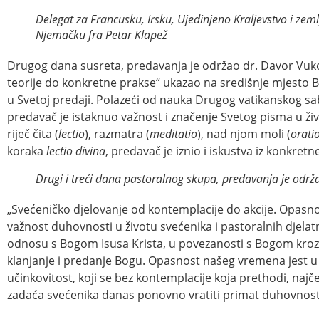
Delegat za Francusku, Irsku, Ujedinjeno Kraljevstvo i ze
Njemačku fra Petar Klapež
Drugog dana susreta, predavanja je održao dr. Davor Vukov
teorije do konkretne prakse“ ukazao na središnje mjesto Bo
u Svetoj predaji. Polazeći od nauka Drugog vatikanskog s
predavač je istaknuo važnost i značenje Svetog pisma u ž
riječ čita (
lectio
), razmatra (
meditatio
), nad njom moli (
orati
koraka
lectio divina
, predavač je iznio i iskustva iz konkr
Drugi i treći dana pastoralnog skupa, predavanja je održ
„Svećeničko djelovanje od kontemplacije do akcije. Opasno
važnost duhovnosti u životu svećenika i pastoralnih djelatn
odnosu s Bogom Isusa Krista, u povezanosti s Bogom kroz o
klanjanje i predanje Bogu. Opasnost našeg vremena jest u 
učinkovitost, koji se bez kontemplacije koja prethodi, najče
zadaća svećenika danas ponovno vratiti primat duhovnost