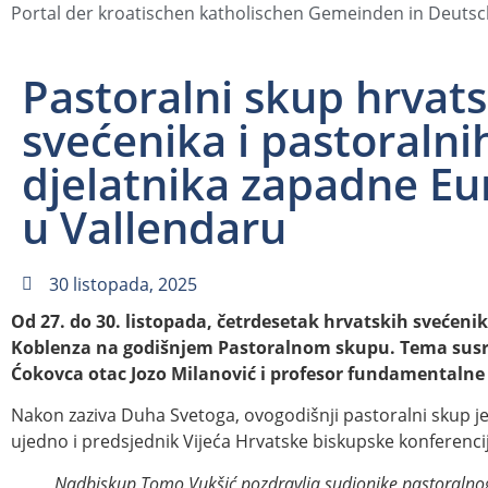
Portal der kroatischen katholischen Gemeinden in Deuts
Pastoralni skup hrvats
svećenika i pastoralni
djelatnika zapadne E
u Vallendaru
30 listopada, 2025
Od 27. do 30. listopada, četrdesetak hrvatskih svećenik
Koblenza na godišnjem Pastoralnom skupu. Tema susre
Ćokovca otac Jozo Milanović i profesor fundamentalne t
Nakon zaziva Duha Svetoga, ovogodišnji pastoralni skup j
ujedno i predsjednik Vijeća Hrvatske biskupske konferenci
Nadbiskup Tomo Vukšić pozdravlja sudionike pastoralno