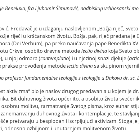
mlje Beneluxa, fra Ljubomir Šimunović, nadbiskup vrhbosanski mo
ić. Predavač je u izlaganju naslovljenom „Božja riječ, Svet
žje riječi u kršćanskom životu. Božja, pak, riječ predana je 
abora (Dei Verbum), pa preko naučavanja pape Benedikta XV
ivotu Crkve, osobito drevne metode
lectio divina
koja Sveto p
o
), u njoj odmara (
contemplatio
) i u njezinoj snazi djeluje (
acti
etne prakse provođenja metode
lectio divina
sa skupinom vjernik
ao profesor fundamentalne teologije s teologije u Đakovu dr. sc.
st aktivizma“ bio je naslov drugog predavanja u kojem je dr
ika. Bit duhovnog života općenito, a osobito života svećenik
sobnu molitvu, razmatranje Svetog pisma, kroz euharistiju i
zanemarivanju duhovnog života i kontemplacije, te stavljanju
šće pretvaraju u besplodan i iscrpljujući aktivizam. Stoga je
i, odnosno ozbiljnom i unutarnjem molitvenom životu.