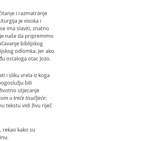
čitanje i razmatranje
turgija je visoka i
 se ima slaviti, znatno
„Nije naše da pripremimo
čavanje biblijskog
gijskog odlomka. Jer ako
đu ostaloga otac Jozo.
i i sliku vrela iz koga
ogoslužju bili
 životno utjecanje
om u treće tisućljeće
:
u tekstu vidi živu riječ
, rekao kako su
inu.