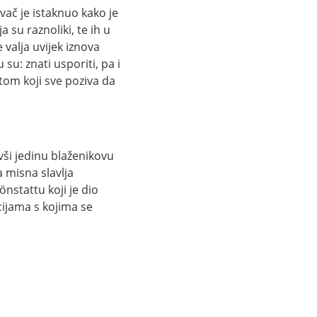
vač je istaknuo kako je
su raznoliki, te ih u
 valja uvijek iznova
u: znati usporiti, pa i
istom koji sve poziva da
vši jedinu blaženikovu
 misna slavlja
önstattu koji je dio
cijama s kojima se