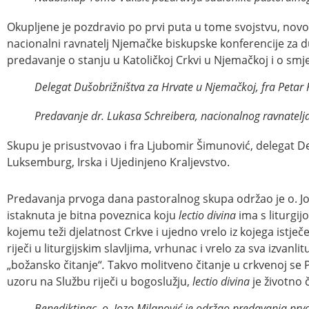
Okupljene je pozdravio po prvi puta u tome svojstvu, novo
nacionalni ravnatelj Njemačke biskupske konferencije za duš
predavanje o stanju u Katoličkoj Crkvi u Njemačkoj i o sm
Delegat Dušobrižništva za Hrvate u Njemačkoj, fra Petar
Predavanje dr. Lukasa Schreibera, nacionalnog ravnatelja
Skupu je prisustvovao i fra Ljubomir Šimunović, delegat D
Luksemburg, Irska i Ujedinjeno Kraljevstvo.
Predavanja prvoga dana pastoralnog skupa održao je o. J
istaknuta je bitna poveznica koju
lectio divina
ima s liturgij
kojemu teži djelatnost Crkve i ujedno vrelo iz kojega istječe
riječi u liturgijskim slavljima, vrhunac i vrelo za sva izva
„božansko čitanje“
.
Takvo molitveno čitanje u crkvenoj se 
uzoru na Službu riječi u bogoslužju,
lectio divina
je životno č
Benediktinac, o. Jozo Milanović je održao predavanja pr