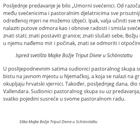
Posljednje predavanje je bilo „Umorni svećenici. Od razoča
među svećenicima i pastoralnim djelatnicima sve prisutniji
određenoj mjeri ne možemo izbjeći. Ipak, valja učiniti sve 
nalaziti putove odmora kao i obnove radosti i smisla sveće
znati stati; znati postaviti granice; znati slušati sebe, Božju
u njemu nađemo mir i počinak, znati se odmoriti i otpočinu
Ispred svetišta Majke Božje Triput Divne u Schönstattu
U poslijepodnevnim satima sudionici pastoralnog skupa su o
bistu na javnom mjestu u Njemačkoj, a koja se nalazi na gr
okupljaju hrvatski vjernici. Također, posljednjeg dana, dio 
Vallendara. Sudionici pastoralnog skupa su uz predavanja, 
svatko pojedini susreće u svome pastoralnom radu.
Slika Majke Božje Triput Divne u Schönstattu