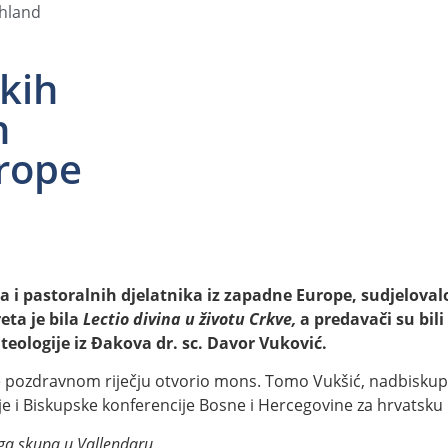
chland
kih
h
urope
a i pastoralnih djelatnika iz zapadne Europe, sudjelovalo
ta je bila
Lectio divina u životu Crkve,
a predavači su bil
eologije iz Đakova dr. sc. Davor Vuković.
e pozdravnom riječju otvorio mons. Tomo Vukšić, nadbiskup v
je i Biskupske konferencije Bosne i Hercegovine za hrvatsk
ga skupa u Vallendaru