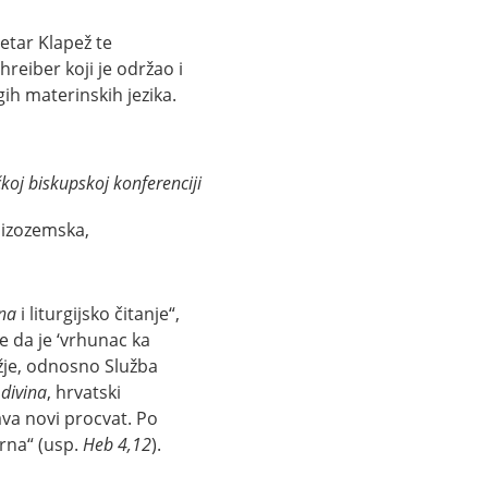
etar Klapež te
reiber koji je održao i
ih materinskih jezika.
koj biskupskoj konferenciji
Nizozemska,
ina
i liturgijsko čitanje“,
že da je ‘vrhunac ka
Božje, odnosno Služba
 divina
, hrvatski
ava novi procvat. Po
orna“ (usp.
Heb 4,12
).