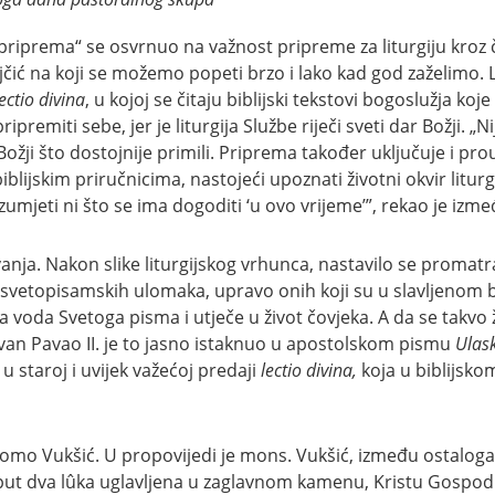
 priprema“ se osvrnuo na važnost pripreme za liturgiju kroz 
ljčić na koji se možemo popeti brzo i lako kad god zaželimo. Li
lectio divina
, u kojoj se čitaju biblijski tekstovi bogoslužja koje
ipremiti sebe, jer je liturgija Službe riječi sveti dar Božji. 
ji što dostojnije primili. Priprema također uključuje i prou
blijskim priručnicima, nastojeći upoznati životni okvir litur
mjeti ni što se ima dogoditi ‘u ovo vrijeme’”, rekao je izme
vanja. Nakon slike liturgijskog vrhunca, nastavilo se promatrat
e svetopisamskih ulomaka, upravo onih koji su u slavljenom b
va voda Svetoga pisma i utječe u život čovjeka. A da se takvo
. Ivan Pavao II. je to jasno istaknuo u apostolskom pismu
Ulask
u staroj i uvijek važećoj predaji
lectio divina,
koja u biblijskom
omo Vukšić. U propovijedi je mons. Vukšić, između ostaloga
poput dva lûka uglavljena u zaglavnom kamenu, Kristu Gospod