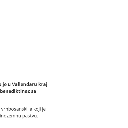
 je u Vallendaru kraj
i benediktinac sa
rhbosanski, a koji je
u inozemnu pastvu.