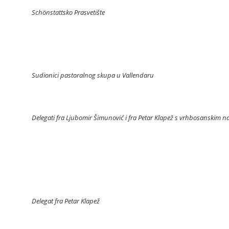
Schönstattsko Prasvetište
Sudionici pastoralnog skupa u Vallendaru
Delegati fra Ljubomir Šimunović i fra Petar Klapež s vrhbosansk
Delegat fra Petar Klapež