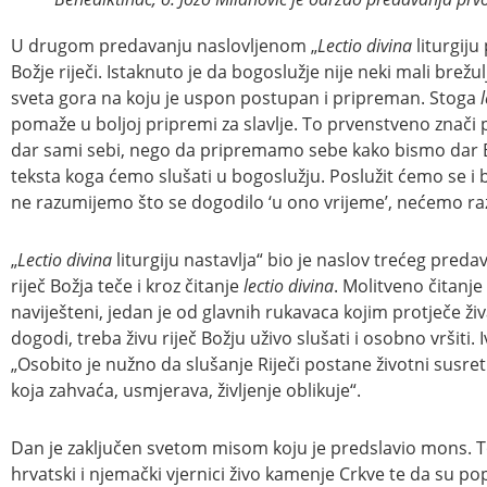
U drugom predavanju naslovljenom „
Lectio divina
liturgiju
Božje riječi. Istaknuto je da bogoslužje nije neki mali brežu
sveta gora na koju je uspon postupan i pripreman. Stoga
pomaže u boljoj pripremi za slavlje. To prvenstveno znači pr
dar sami sebi, nego da pripremamo sebe kako bismo dar Bož
teksta koga ćemo slušati u bogoslužju. Poslužit ćemo se i bi
ne razumijemo što se dogodilo ‘u ono vrijeme’, nećemo razu
„
Lectio divina
liturgiju nastavlja“ bio je naslov trećeg preda
riječ Božja teče i kroz čitanje
lectio divina
. Molitveno čitanj
naviješteni, jedan je od glavnih rukavaca kojim protječe ži
dogodi, treba živu riječ Božju uživo slušati i osobno vršiti
„Osobito je nužno da slušanje Riječi postane životni susret 
koja zahvaća, usmjerava, življenje oblikuje“.
Dan je zaključen svetom misom koju je predslavio mons. T
hrvatski i njemački vjernici živo kamenje Crkve te da su 