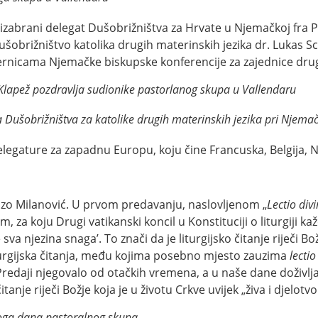
izabrani delegat Dušobrižništva za Hrvate u Njemačkoj fra P
obrižništvo katolika drugih materinskih jezika dr. Lukas Sch
jernicama Njemačke biskupske konferencije za zajednice drug
 Klapež pozdravlja sudionike pastorlanog skupa u Vallendaru
 Dušobrižništva za katolike drugih materinskih jezika pri Njemač
elegature za zapadnu Europu, koju čine Francuska, Belgija, 
ozo Milanović. U prvom predavanju, naslovljenom „
Lectio div
om, za koju Drugi vatikanski koncil u Konstituciji o liturgiji ka
 sva njezina snaga’. To znači da je liturgijsko čitanje riječi 
nliturgijska čitanja, među kojima posebno mjesto zauzima
lectio
Predaji njegovalo od otačkih vremena, a u naše dane doživlj
itanje riječi Božje koja je u životu Crkve uvijek „živa i djelotv
voga dana pastoralnog skupa