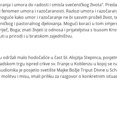
ranja i umora do radosti i smisla svećeničkog života“. Preda
 fenomen umora i razočaranosti. Razlozi umora i razočaranja 
moguće kako umor i razočaranje ne bi sasvim proželi život, te
ničkog i pastoralnog djelovanja. Mogući koraci u tom smjeru s
 riječ, Boga; znati živjeti iz odnosa i prijateljstva s Isusom Kr
ti u prirodi i u bratskom zajedništvu.
držali malo hodočašće u čast bl. Alojzija Stepinca, posjeti
adskom trgu ispred crkve sv. Franje u Koblenzu u kojoj se na
sudionika je posjetio svetište Majke Božje Triput Divne u Sch
molitvu i misu, imali priliku za razgovor o konkretnim situa