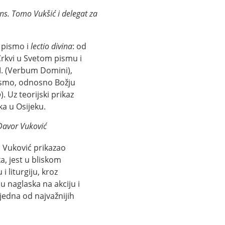
ns. Tomo Vukšić i delegat za
o pismo i
lectio divina
: od
Crkvi u Svetom pismu i
I. (Verbum Domini),
ismo, odnosno Božju
o
). Uz teorijski prikaz
a u Osijeku.
 Davor Vuković
. Vuković prikazao
a, jest u bliskom
 liturgiju, kroz
 naglaska na akciju i
 jedna od najvažnijih