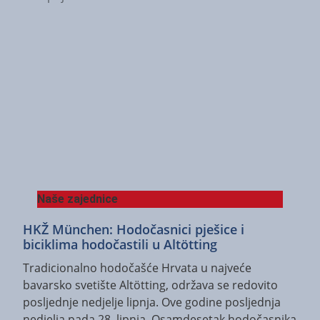
Naše zajednice
HKŽ München: Hodočasnici pješice i
biciklima hodočastili u Altötting
Tradicionalno hodočašće Hrvata u najveće
bavarsko svetište Altötting, održava se redovito
posljednje nedjelje lipnja. Ove godine posljednja
nedjelja pada 28. lipnja. Osamdesetak hodočasnika