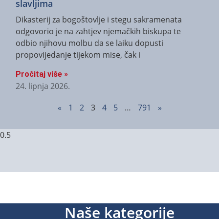
slavljima
Dikasterij za bogoštovlje i stegu sakramenata
odgovorio je na zahtjev njemačkih biskupa te
odbio njihovu molbu da se laiku dopusti
propovijedanje tijekom mise, čak i
Pročitaj više »
24. lipnja 2026.
«
1
2
3
4
5
…
791
»
Naše kategorije