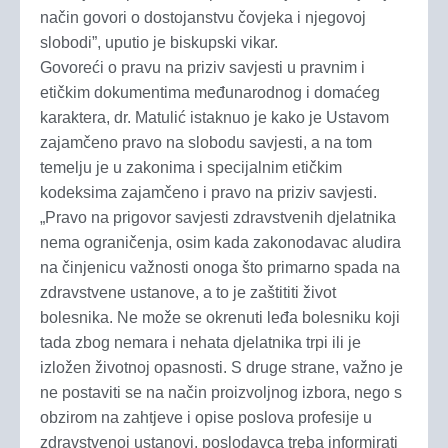
način govori o dostojanstvu čovjeka i njegovoj
slobodi”, uputio je biskupski vikar.
Govoreći o pravu na priziv savjesti u pravnim i
etičkim dokumentima međunarodnog i domaćeg
karaktera, dr. Matulić istaknuo je kako je Ustavom
zajamčeno pravo na slobodu savjesti, a na tom
temelju je u zakonima i specijalnim etičkim
kodeksima zajamčeno i pravo na priziv savjesti.
„Pravo na prigovor savjesti zdravstvenih djelatnika
nema ograničenja, osim kada zakonodavac aludira
na činjenicu važnosti onoga što primarno spada na
zdravstvene ustanove, a to je zaštititi život
bolesnika. Ne može se okrenuti leđa bolesniku koji
tada zbog nemara i nehata djelatnika trpi ili je
izložen životnoj opasnosti. S druge strane, važno je
ne postaviti se na način proizvoljnog izbora, nego s
obzirom na zahtjeve i opise poslova profesije u
zdravstvenoj ustanovi, poslodavca treba informirati