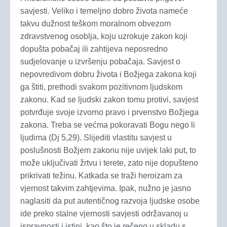
savjesti. Veliko i temeljno dobro života nameće
takvu dužnost teškom moralnom obvezom
zdravstvenog osoblja, koju uzrokuje zakon koji
dopušta pobačaj ili zahtijeva neposredno
sudjelovanje u izvršenju pobačaja. Savjest o
nepovredivom dobru života i Božjega zakona koji
ga štiti, prethodi svakom pozitivnom ljudskom
zakonu. Kad se ljudski zakon tomu protivi, savjest
potvrđuje svoje izvorno pravo i prvenstvo Božjega
zakona. Treba se većma pokoravati Bogu nego li
ljudima (Dj 5,29). Slijediti vlastitu savjest u
poslušnosti Božjem zakonu nije uvijek laki put, to
može uključivati žrtvu i terete, zato nije dopušteno
prikrivati težinu. Katkada se traži heroizam za
vjernost takvim zahtjevima. Ipak, nužno je jasno
naglasiti da put autentičnog razvoja ljudske osobe
ide preko stalne vjernosti savjesti održavanoj u
ispravnosti i istini, kao što je rečeno u skladu s