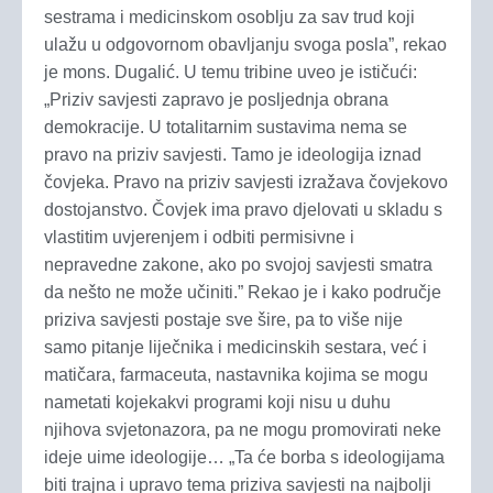
sestrama i medicinskom osoblju za sav trud koji
ulažu u odgovornom obavljanju svoga posla”, rekao
je mons. Dugalić. U temu tribine uveo je ističući:
„Priziv savjesti zapravo je posljednja obrana
demokracije. U totalitarnim sustavima nema se
pravo na priziv savjesti. Tamo je ideologija iznad
čovjeka. Pravo na priziv savjesti izražava čovjekovo
dostojanstvo. Čovjek ima pravo djelovati u skladu s
vlastitim uvjerenjem i odbiti permisivne i
nepravedne zakone, ako po svojoj savjesti smatra
da nešto ne može učiniti.” Rekao je i kako područje
priziva savjesti postaje sve šire, pa to više nije
samo pitanje liječnika i medicinskih sestara, već i
matičara, farmaceuta, nastavnika kojima se mogu
nametati kojekakvi programi koji nisu u duhu
njihova svjetonazora, pa ne mogu promovirati neke
ideje uime ideologije… „Ta će borba s ideologijama
biti trajna i upravo tema priziva savjesti na najbolji