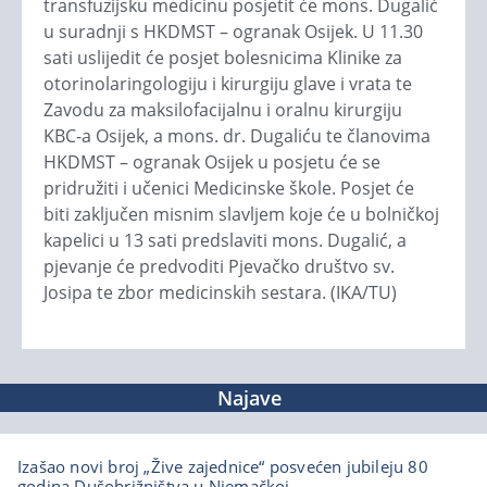
transfuzijsku medicinu posjetit će mons. Dugalić
u suradnji s HKDMST – ogranak Osijek. U 11.30
sati uslijedit će posjet bolesnicima Klinike za
otorinolaringologiju i kirurgiju glave i vrata te
Zavodu za maksilofacijalnu i oralnu kirurgiju
KBC-a Osijek, a mons. dr. Dugaliću te članovima
HKDMST – ogranak Osijek u posjetu će se
pridružiti i učenici Medicinske škole. Posjet će
biti zaključen misnim slavljem koje će u bolničkoj
kapelici u 13 sati predslaviti mons. Dugalić, a
pjevanje će predvoditi Pjevačko društvo sv.
Josipa te zbor medicinskih sestara. (IKA/TU)
Najave
Izašao novi broj „Žive zajednice“ posvećen jubileju 80
godina Dušobrižništva u Njemačkoj