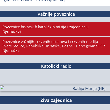
Važnije poveznice
Poveznice hrvatskih katoličkih misija i zajednica u
Njemačkoj
Poveznice važnijih crkvenih ustanova i crkvenih medija
Svete Stolice, Republike Hrvatske, Bosne i Hercegovine i SR
Njemačke
Katolički radio
Živa zajednica