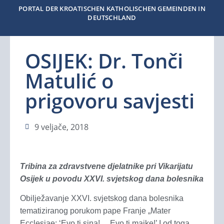
PORTAL DER KROATISCHEN KATHOLISCHEN GEMEINDEN IN
DEUTSCHLAND
OSIJEK: Dr. Tonči
Matulić o
prigovoru savjesti
9 veljače, 2018
Tribina za zdravstvene djelatnike pri Vikarijatu
Osijek u povodu XXVI. svjetskog dana bolesnika
Obilježavanje XXVI. svjetskog dana bolesnika
tematiziranog porukom pape Franje „Mater
Ecclesiae: ‘Evo ti sina!… Evo ti majke!’ I od toga