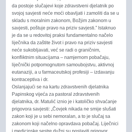
da postoje slučajevi koje zdravstveni djelatnik po
svojoj savjesti neće moći obavljati i zamoliti da se u
skladu s moralnim zakonom, Božjim zakonom u
savjesti, poštuje pravo na priziv savjesti.” Istaknuo
je da se u redovitoj praksi fundamentalno načelo
liječnika da zaštite život i pravo na priziv savjesti
neće sukobljavati, već se radi o graničnim,
konfliktnim situacijama – namjernom pobačaju,
liječnički potpomognutom samoubojstvu, aktivnoj
eutanaziji, a u farmaceutskoj profesiji – izdavanju
kontraceptiva i dr.
Oslanjajući se na kartu zdravstvenih djelatnika
Papinskog vijeća za pastoral zdravstvenih
djelatnika, dr. Matulić iznio je i katoličko shvaćanje
prigovora savjesti: „Čovjek nikada ne smije slušati
zakon koji je u sebi nemoralan, a to je slučaj sa
zakonom koji načelno opravdava pobačaj. Liječnici
i medicinske sestre dužni su postaviti prigovor