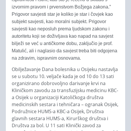
izvornim pravom i prvenstvom Božjega zakona.”
Prigovor savjesti star je koliko je star i čovjek kao
subjekt savjesti, kao moralni subjekt. Prigovor
savjesti kao neposluh prema ljudskom zakonu i
autoritetu koji se doživljava kao napad na savjest
bilježi se već u antičkome dobu, zaključio je prof.
Matulić, ali i naglasio da savjest treba biti odgojena
na zdravim, ispravnim osnovama.
Obilježavanje Dana bolesnika u Osijeku nastavlja
se u subotu 10. veljače kada je od 10 do 13 sati
organizirano dobrovoljno darivanje krvi na
Kliničkom zavodu za transfuzijsku medicinu KBC-
a Osijek u organizaciji Katoličkoga društva
medicinskih sestara i tehničara – ogranak Osijek,
Podružnice HUMS-a KBC-a Osijek, Društva
glavnih sestara HUMS-a, Kirurškog društva i
Društva za bol. U 11 sati Klinički zavod za