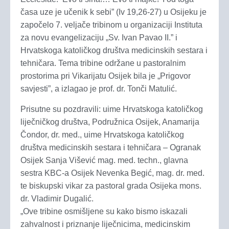
časa uze je učenik k sebi” (Iv 19,26-27) u Osijeku je
započelo 7. veljače tribinom u organizaciji Instituta
za novu evangelizaciju „Sv. Ivan Pavao II.” i
Hrvatskoga katoličkog društva medicinskih sestara i
tehničara. Tema tribine održane u pastoralnim
prostorima pri Vikarijatu Osijek bila je „Prigovor
savjesti”, a izlagao je prof. dr. Tonči Matulić.
Prisutne su pozdravili: uime Hrvatskoga katoličkog
liječničkog društva, Podružnica Osijek, Anamarija
Čondor, dr. med., uime Hrvatskoga katoličkog
društva medicinskih sestara i tehničara – Ogranak
Osijek Sanja Višević mag. med. techn., glavna
sestra KBC-a Osijek Nevenka Begić, mag. dr. med.
te biskupski vikar za pastoral grada Osijeka mons.
dr. Vladimir Dugalić.
„Ove tribine osmišljene su kako bismo iskazali
zahvalnost i priznanje liječnicima, medicinskim