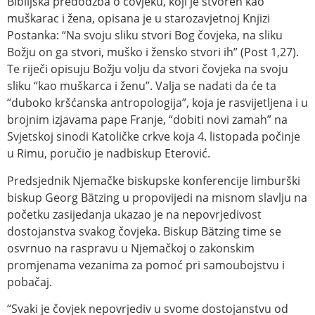
Biblijska predodžba o čovjeku, koji je stvoren kao
muškarac i žena, opisana je u starozavjetnoj Knjizi
Postanka: “Na svoju sliku stvori Bog čovjeka, na sliku
Božju on ga stvori, muško i žensko stvori ih” (Post 1,27).
Te riječi opisuju Božju volju da stvori čovjeka na svoju
sliku “kao muškarca i ženu”. Valja se nadati da će ta
“duboko kršćanska antropologija”, koja je rasvijetljena i u
brojnim izjavama pape Franje, “dobiti novi zamah” na
Svjetskoj sinodi Katoličke crkve koja 4. listopada počinje
u Rimu, poručio je nadbiskup Eterović.
Predsjednik Njemačke biskupske konferencije limburški
biskup Georg Bätzing u propovijedi na misnom slavlju na
početku zasijedanja ukazao je na nepovrjedivost
dostojanstva svakog čovjeka. Biskup Bätzing time se
osvrnuo na raspravu u Njemačkoj o zakonskim
promjenama vezanima za pomoć pri samoubojstvu i
pobačaj.
“Svaki je čovjek nepovrjediv u svome dostojanstvu od