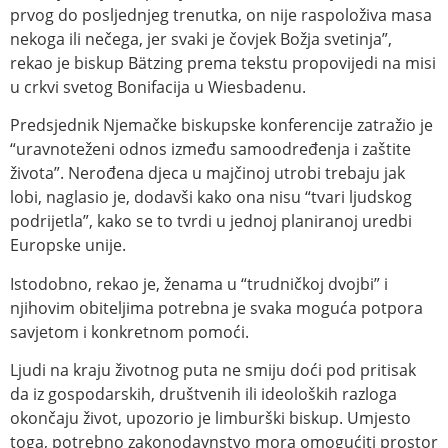
prvog do posljednjeg trenutka, on nije raspoloživa masa
nekoga ili nečega, jer svaki je čovjek Božja svetinja”,
rekao je biskup Bätzing prema tekstu propovijedi na misi
u crkvi svetog Bonifacija u Wiesbadenu.
Predsjednik Njemačke biskupske konferencije zatražio je
“uravnoteženi odnos između samoodređenja i zaštite
života”. Nerođena djeca u majčinoj utrobi trebaju jak
lobi, naglasio je, dodavši kako ona nisu “tvari ljudskog
podrijetla”, kako se to tvrdi u jednoj planiranoj uredbi
Europske unije.
Istodobno, rekao je, ženama u “trudničkoj dvojbi” i
njihovim obiteljima potrebna je svaka moguća potpora
savjetom i konkretnom pomoći.
Ljudi na kraju životnog puta ne smiju doći pod pritisak
da iz gospodarskih, društvenih ili ideoloških razloga
okončaju život, upozorio je limburški biskup. Umjesto
toga, potrebno zakonodavnstvo mora omogućiti prostor