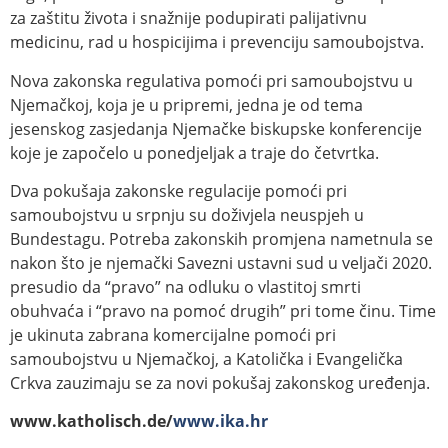
za zaštitu života i snažnije podupirati palijativnu
medicinu, rad u hospicijima i prevenciju samoubojstva.
Nova zakonska regulativa pomoći pri samoubojstvu u
Njemačkoj, koja je u pripremi, jedna je od tema
jesenskog zasjedanja Njemačke biskupske konferencije
koje je započelo u ponedjeljak a traje do četvrtka.
Dva pokušaja zakonske regulacije pomoći pri
samoubojstvu u srpnju su doživjela neuspjeh u
Bundestagu. Potreba zakonskih promjena nametnula se
nakon što je njemački Savezni ustavni sud u veljači 2020.
presudio da “pravo” na odluku o vlastitoj smrti
obuhvaća i “pravo na pomoć drugih” pri tome činu. Time
je ukinuta zabrana komercijalne pomoći pri
samoubojstvu u Njemačkoj, a Katolička i Evangelička
Crkva zauzimaju se za novi pokušaj zakonskog uređenja.
www.katholisch.de/
www.ika.hr