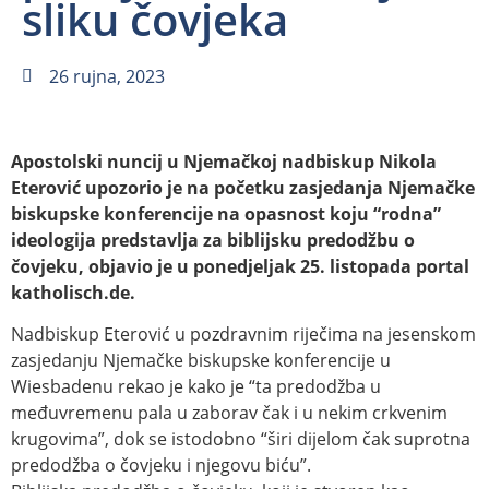
sliku čovjeka
26 rujna, 2023
Apostolski nuncij u Njemačkoj nadbiskup Nikola
Eterović upozorio je na početku zasjedanja Njemačke
biskupske konferencije na opasnost koju “rodna”
ideologija predstavlja za biblijsku predodžbu o
čovjeku, objavio je u ponedjeljak 25. listopada portal
katholisch.de.
Nadbiskup Eterović u pozdravnim riječima na jesenskom
zasjedanju Njemačke biskupske konferencije u
Wiesbadenu rekao je kako je “ta predodžba u
međuvremenu pala u zaborav čak i u nekim crkvenim
krugovima”, dok se istodobno “širi dijelom čak suprotna
predodžba o čovjeku i njegovu biću”.