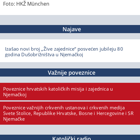
Foto: HKŽ München
Najave
Izašao novi broj „Žive zajednice“ posvećen jubileju 80
godina Dušobrižništva u Njemačkoj
Važnije poveznice
Poveznice hrvatskih katoličkih misija i zajednica u
Njemačkoj
Poveznice važnijih crkvenih ustanova i crkvenih medija
Svete Stolice, Republike Hrvatske, Bosne i Hercegovine i SR
Njemačke
Katolički radio