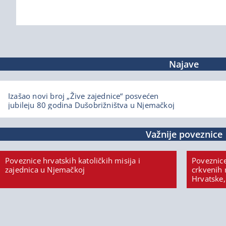
Najave
Izašao novi broj „Žive zajednice“ posvećen
jubileju 80 godina Dušobrižništva u Njemačkoj
Važnije poveznice
Poveznice hrvatskih katoličkih misija i
Poveznice
zajednica u Njemačkoj
crkvenih 
Hrvatske,