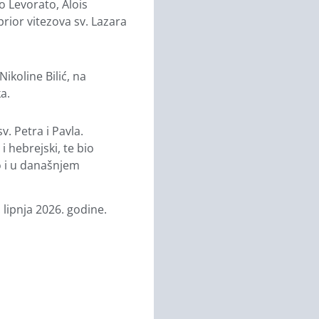
o Levorato, Alois
prior vitezova sv. Lazara
ikoline Bilić, na
a.
. Petra i Pavla.
 i hebrejski, te bio
no i u današnjem
 lipnja 2026. godine.