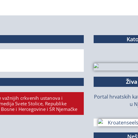
Kato
Živa
Portal hrvatskih kat
 važnijih crkvenih ustanova i
medija Svete Stolice, Republike
u N
 Bosne i Hercegovine i SR Njemačke
Nešt