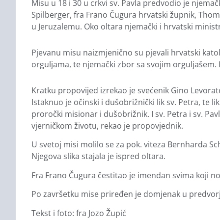
Misu u 18 i 30 u crkvi sv. Pavla predvodio je njemač
Spilberger, fra Frano Čugura hrvatski župnik, Thomas
u Jeruzalemu. Oko oltara njemački i hrvatski ministr
Pjevanu misu naizmjenično su pjevali hrvatski katol
orguljama, te njemački zbor sa svojim orguljašem. Bib
Kratku propovijed izrekao je svećenik Gino Levorato
Istaknuo je očinski i dušobrižnički lik sv. Petra, te lik
proročki misionar i dušobrižnik. I sv. Petra i sv. Pa
vjerničkom životu, rekao je propovjednik.
U svetoj misi molilo se za pok. viteza Bernharda Sch
Njegova slika stajala je ispred oltara.
Fra Frano Čugura čestitao je imendan svima koji nos
Po završetku mise priređen je domjenak u predvorju 
Tekst i foto: fra Jozo Župić