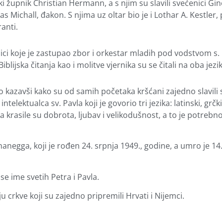
ki župnik Christian Hermann, a s njim su slavili svećenici Gin
 Michall, đakon. S njima uz oltar bio je i Lothar A. Kestler, 
anti.
ici koje je zastupao zbor i orkestar mladih pod vodstvom s. N
lijska čitanja kao i molitve vjernika su se čitali na oba jezik
 kazavši kako su od samih početaka kršćani zajedno slavili sv
 intelektualca sv. Pavla koji je govorio tri jezika: latinski, grčki
vla krasile su dobrota, ljubav i velikodušnost, a to je potreb
anegga, koji je rođen 24. srpnja 1949., godine, a umro je 14.
e ime svetih Petra i Pavla.
crkve koji su zajedno pripremili Hrvati i Nijemci.