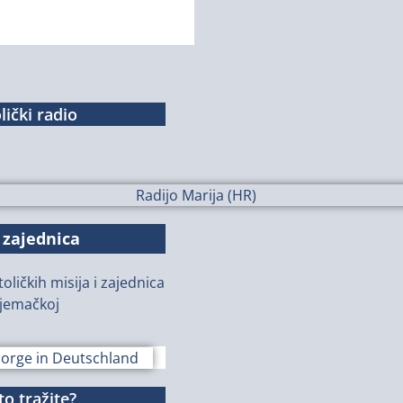
lički radio
 zajednica
oličkih misija i zajednica
jemačkoj
o tražite?