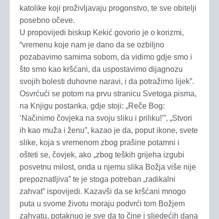
katolike koji proživljavaju progonstvo, te sve obitelji
posebno očeve.
U propovijedi biskup Kekić govorio je o korizmi,
“vremenu koje nam je dano da se ozbiljno
pozabavimo samima sobom, da vidimo gdje smo i
što smo kao kršćani, da uspostavimo dijagnozu
svojih bolesti duhovne naravi, i da potražimo lijek”.
Osvrćući se potom na prvu stranicu Svetoga pisma,
na Knjigu postanka, gdje stoji: „Reče Bog:
‘Načinimo čovjeka na svoju sliku i priliku!'”, „Stvori
ih kao muža i ženu”, kazao je da, poput ikone, svete
slike, koja s vremenom zbog prašine potamni i
ošteti se, čovjek, ako „zbog teških grijeha izgubi
posvetnu milost, onda u njemu slika Božja više nije
prepoznatljiva” te je stoga potreban „radikalni
zahvat” ispovijedi. Kazavši da se kršćani mnogo
puta u svome životu moraju podvrći tom Božjem
zahvatu, potaknuo je sve da to čine i sljedećih dana