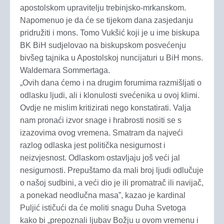
apostolskom upravitelju trebinjsko-mrkanskom.
Napomenuo je da će se tijekom dana zasjedanju
pridružiti i mons. Tomo Vukšić koji je u ime biskupa
BK BiH sudjelovao na biskupskom posvećenju
bivšeg tajnika u Apostolskoj nuncijaturi u BiH mons.
Waldemara Sommertaga.
„Ovih dana ćemo i na drugim forumima razmišljati o
odlasku ljudi, ali i klonulosti svećenika u ovoj klimi.
Ovdje ne mislim kritizirati nego konstatirati. Valja
nam pronaći izvor snage i hrabrosti nositi se s
izazovima ovog vremena. Smatram da najveći
razlog odlaska jest politička nesigurnost i
neizvjesnost. Odlaskom ostavljaju još veći jal
nesigurnosti. Prepuštamo da mali broj ljudi odlučuje
o našoj sudbini, a veći dio je ili promatrač ili navijač,
a ponekad neodlučna masa”, kazao je kardinal
Puljić ističući da će moliti snagu Duha Svetoga
kako bi „prepoznali ljubav Božju u ovom vremenu i