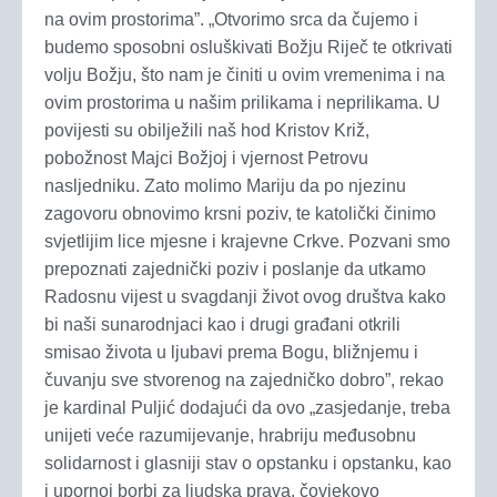
na ovim prostorima”. „Otvorimo srca da čujemo i
budemo sposobni osluškivati Božju Riječ te otkrivati
volju Božju, što nam je činiti u ovim vremenima i na
ovim prostorima u našim prilikama i neprilikama. U
povijesti su obilježili naš hod Kristov Križ,
pobožnost Majci Božjoj i vjernost Petrovu
nasljedniku. Zato molimo Mariju da po njezinu
zagovoru obnovimo krsni poziv, te katolički činimo
svjetlijim lice mjesne i krajevne Crkve. Pozvani smo
prepoznati zajednički poziv i poslanje da utkamo
Radosnu vijest u svagdanji život ovog društva kako
bi naši sunarodnjaci kao i drugi građani otkrili
smisao života u ljubavi prema Bogu, bližnjemu i
čuvanju sve stvorenog na zajedničko dobro”, rekao
je kardinal Puljić dodajući da ovo „zasjedanje, treba
unijeti veće razumijevanje, hrabriju međusobnu
solidarnost i glasniji stav o opstanku i opstanku, kao
i upornoj borbi za ljudska prava, čovjekovo