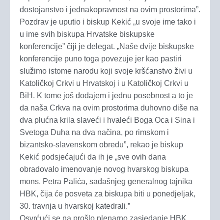
dostojanstvo i jednakopravnost na ovim prostorima”.
Pozdrav je uputio i biskup Kekić „u svoje ime tako i
u ime svih biskupa Hrvatske biskupske
konferencije” čiji je delegat. „Naše dvije biskupske
konferencije puno toga povezuje jer kao pastiri
služimo istome narodu koji svoje kršćanstvo živi u
Katoličkoj Crkvi u Hrvatskoj i u Katoličkoj Crkvi u
BiH. K tome još dodajem i jednu posebnost a to je
da naša Crkva na ovim prostorima duhovno diše na
dva plućna krila slaveći i hvaleći Boga Oca i Sina i
Svetoga Duha na dva načina, po rimskom i
bizantsko-slavenskom obredu”, rekao je biskup
Kekić podsjećajući da ih je „sve ovih dana
obradovalo imenovanje novog hvarskog biskupa
mons. Petra Palića, sadašnjeg generalnog tajnika
HBK, čija će posveta za biskupa biti u ponedjeljak,
30. travnja u hvarskoj katedrali.”
Osvrćući se na prošlo plenarno zasjedanje HBK,