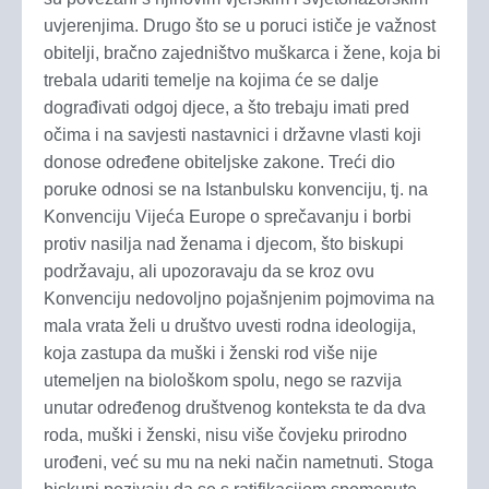
uvjerenjima. Drugo što se u poruci ističe je važnost
obitelji, bračno zajedništvo muškarca i žene, koja bi
trebala udariti temelje na kojima će se dalje
dograđivati odgoj djece, a što trebaju imati pred
očima i na savjesti nastavnici i državne vlasti koji
donose određene obiteljske zakone. Treći dio
poruke odnosi se na Istanbulsku konvenciju, tj. na
Konvenciju Vijeća Europe o sprečavanju i borbi
protiv nasilja nad ženama i djecom, što biskupi
podržavaju, ali upozoravaju da se kroz ovu
Konvenciju nedovoljno pojašnjenim pojmovima na
mala vrata želi u društvo uvesti rodna ideologija,
koja zastupa da muški i ženski rod više nije
utemeljen na biološkom spolu, nego se razvija
unutar određenog društvenog konteksta te da dva
roda, muški i ženski, nisu više čovjeku prirodno
urođeni, već su mu na neki način nametnuti. Stoga