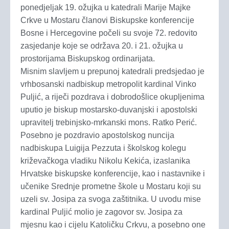
ponedjeljak 19. ožujka u katedrali Marije Majke
Crkve u Mostaru članovi Biskupske konferencije
Bosne i Hercegovine počeli su svoje 72. redovito
zasjedanje koje se održava 20. i 21. ožujka u
prostorijama Biskupskog ordinarijata.
Misnim slavljem u prepunoj katedrali predsjedao je
vrhbosanski nadbiskup metropolit kardinal Vinko
Puljić, a riječi pozdrava i dobrodošlice okupljenima
uputio je biskup mostarsko-duvanjski i apostolski
upravitelj trebinjsko-mrkanski mons. Ratko Perić.
Posebno je pozdravio apostolskog nuncija
nadbiskupa Luigija Pezzuta i školskog kolegu
križevačkoga vladiku Nikolu Kekića, izaslanika
Hrvatske biskupske konferencije, kao i nastavnike i
učenike Srednje prometne škole u Mostaru koji su
uzeli sv. Josipa za svoga zaštitnika. U uvodu mise
kardinal Puljić molio je zagovor sv. Josipa za
mjesnu kao i cijelu Katoličku Crkvu, a posebno one