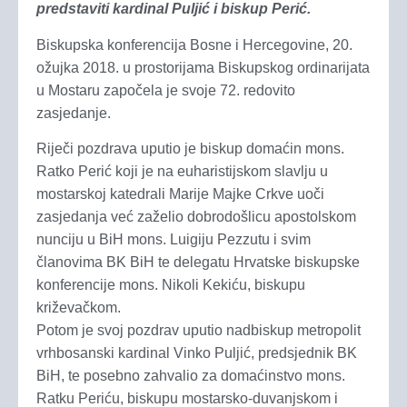
predstaviti kardinal Puljić i biskup Perić.
Biskupska konferencija Bosne i Hercegovine, 20.
ožujka 2018. u prostorijama Biskupskog ordinarijata
u Mostaru započela je svoje 72. redovito
zasjedanje.
Riječi pozdrava uputio je biskup domaćin mons.
Ratko Perić koji je na euharistijskom slavlju u
mostarskoj katedrali Marije Majke Crkve uoči
zasjedanja već zaželio dobrodošlicu apostolskom
nunciju u BiH mons. Luigiju Pezzutu i svim
članovima BK BiH te delegatu Hrvatske biskupske
konferencije mons. Nikoli Kekiću, biskupu
križevačkom.
Potom je svoj pozdrav uputio nadbiskup metropolit
vrhbosanski kardinal Vinko Puljić, predsjednik BK
BiH, te posebno zahvalio za domaćinstvo mons.
Ratku Periću, biskupu mostarsko-duvanjskom i