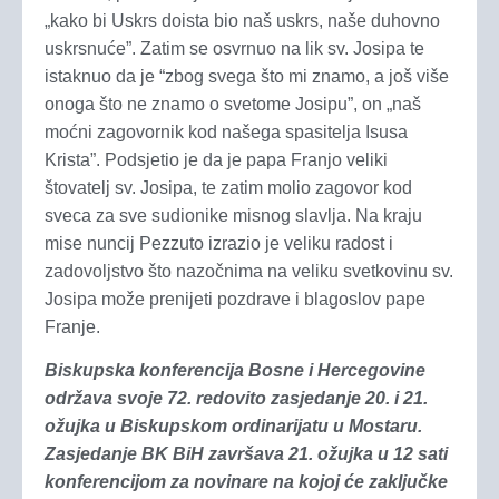
„kako bi Uskrs doista bio naš uskrs, naše duhovno
uskrsnuće”. Zatim se osvrnuo na lik sv. Josipa te
istaknuo da je “zbog svega što mi znamo, a još više
onoga što ne znamo o svetome Josipu”, on „naš
moćni zagovornik kod našega spasitelja Isusa
Krista”. Podsjetio je da je papa Franjo veliki
štovatelj sv. Josipa, te zatim molio zagovor kod
sveca za sve sudionike misnog slavlja. Na kraju
mise nuncij Pezzuto izrazio je veliku radost i
zadovoljstvo što nazočnima na veliku svetkovinu sv.
Josipa može prenijeti pozdrave i blagoslov pape
Franje.
Biskupska konferencija Bosne i Hercegovine
održava svoje 72. redovito zasjedanje 20. i 21.
ožujka u Biskupskom ordinarijatu u Mostaru.
Zasjedanje BK BiH završava 21. ožujka u 12 sati
konferencijom za novinare na kojoj će zaključke