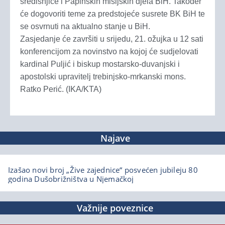
središnjice i Papinskih misijskih djela BiH. Također
će dogovoriti teme za predstojeće susrete BK BiH te
se osvrnuti na aktualno stanje u BiH.
Zasjedanje će završiti u srijedu, 21. ožujka u 12 sati
konferencijom za novinstvo na kojoj će sudjelovati
kardinal Puljić i biskup mostarsko-duvanjski i
apostolski upravitelj trebinjsko-mrkanski mons.
Ratko Perić.
(IKA/KTA)
Najave
Izašao novi broj „Žive zajednice“ posvećen jubileju 80
godina Dušobrižništva u Njemačkoj
Važnije poveznice