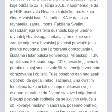
koje održano 22. siječnja 2018., napomenuo je da
je HBK osnovala Hrvatsku katoličku mrežu koju
čine Hrvatski katolički radio i IKA te da su za
ravnatelja izabrali mons. Fabijana Svalinu,
dosadašnjega vršitelja dužnosti, koji je ujedno
ravnatelj Hrvatskoga caritasa. „Teme koje se u
zadnje vrijeme u hrvatskoj javnosti provlače jesu
pitanje novoga plana i programa obrazovanja u
školama i Istanbulska konvencija. Mi biskupi HBK
uputili smo 30. studenoga 2017. hrvatskoj javnosti
poruku u kojoj smo se založili za temeljne vrednote
obrazovanja i obitelji. Tu je posebno dan naglasak
o potrebi da djeca i mladi sazrijevaju na čvrstim
temeljima kako bi bili u stanju oblikovati svoje
osobne, moralne i društvene stavove i vrijednosti.
Biskupi pozivaju roditelje da se aktivno uključe u
oblikovanje nastavnih sadržaja, posebno onih koji
su povezani s njihovim vjerskim i svjetonazorskim