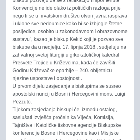
biskupi pozivaju da se s ratifikacijom spomenute
Konvencije ne ide olako iz političkih razloga prije
nego li se u hrvatskom društvu otvori javna rasprava
i uklone sve nedoumice kako bi se izbjegle štetne
posljedice, osobito u zakonodavnom i obrazovnome
sustavu”, kazao je biskup Kekić koji je pozvao sve
biskupe da u nedjelju, 17. lipnja 2018., sudjeluju na
zahvalnoj svetoj liturgiji u grkokatoličkoj katedrali
Presvete Trojice u Križevcima, kada će završiti
Godinu Križevačke eparhije – 240. obljetnicu
njezine uspostave i opstojnosti.
U prvom dijelu zasjedanja s biskupima se susreo
apostolski nuncij u Bosni i Hercegovini mons. Luigi
Pezzuto.
Tijekom zasjedanja biskupi će, između ostalog,
saslušati izvješća pročelnika Vijeća, Komisija,
Tajništva i Katoličke tiskovne agencije Biskupske
konferencije Bosne i Hercegovine kao i Misijske