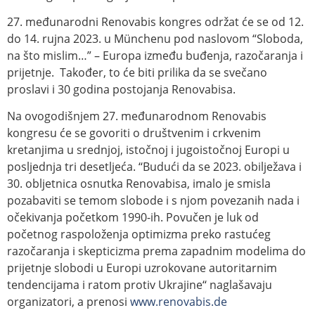
27. međunarodni Renovabis kongres održat će se od 12.
do 14. rujna 2023. u Münchenu pod naslovom “Sloboda,
na što mislim…” – Europa između buđenja, razočaranja i
prijetnje. Također, to će biti prilika da se svečano
proslavi i 30 godina postojanja Renovabisa.
Na ovogodišnjem 27. međunarodnom Renovabis
kongresu će se govoriti o društvenim i crkvenim
kretanjima u srednjoj, istočnoj i jugoistočnoj Europi u
posljednja tri desetljeća. ‘‘Budući da se 2023. obilježava i
30. obljetnica osnutka Renovabisa, imalo je smisla
pozabaviti se temom slobode i s njom povezanih nada i
očekivanja početkom 1990-ih. Povučen je luk od
početnog raspoloženja optimizma preko rastućeg
razočaranja i skepticizma prema zapadnim modelima do
prijetnje slobodi u Europi uzrokovane autoritarnim
tendencijama i ratom protiv Ukrajine‘‘ naglašavaju
organizatori, a prenosi
www.renovabis.de