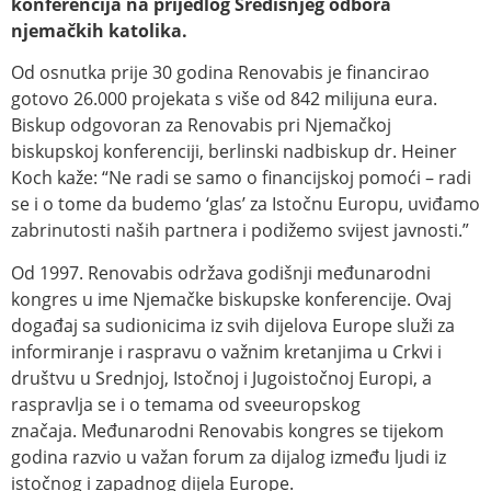
konferencija na prijedlog Središnjeg odbora
njemačkih katolika.
Od osnutka prije 30 godina Renovabis je financirao
gotovo 26.000 projekata s više od 842 milijuna eura.
Biskup odgovoran za Renovabis pri Njemačkoj
biskupskoj konferenciji, berlinski nadbiskup dr. Heiner
Koch kaže: “Ne radi se samo o financijskoj pomoći – radi
se i o tome da budemo ‘glas’ za Istočnu Europu, uviđamo
zabrinutosti naših partnera i podižemo svijest javnosti.”
Od 1997. Renovabis održava godišnji međunarodni
kongres u ime Njemačke biskupske konferencije. Ovaj
događaj sa sudionicima iz svih dijelova Europe služi za
informiranje i raspravu o važnim kretanjima u Crkvi i
društvu u Srednjoj, Istočnoj i Jugoistočnoj Europi, a
raspravlja se i o temama od sveeuropskog
značaja. Međunarodni Renovabis kongres se tijekom
godina razvio u važan forum za dijalog između ljudi iz
istočnog i zapadnog dijela Europe.