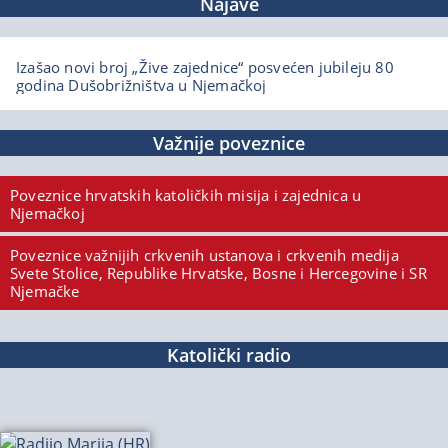
Najave
Izašao novi broj „Žive zajednice“ posvećen jubileju 80
godina Dušobrižništva u Njemačkoj
Važnije poveznice
Poveznice hrvatskih katoličkih misija i zajednica u
Njemačkoj
Poveznice važnijih crkvenih ustanova i crkvenih medija
Svete Stolice, Republike Hrvatske, Bosne i Hercegovine i SR
Njemačke
Katolički radio