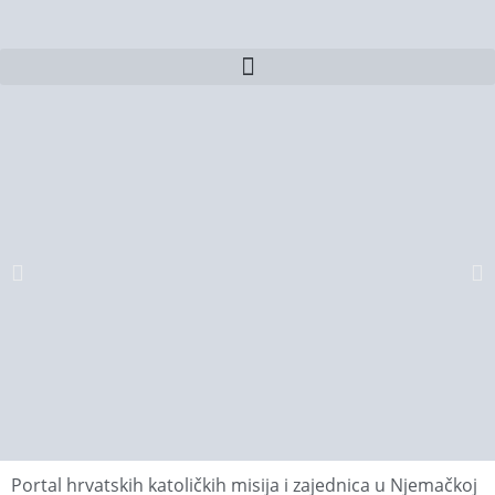
Portal hrvatskih katoličkih misija i zajednica u Njemačkoj