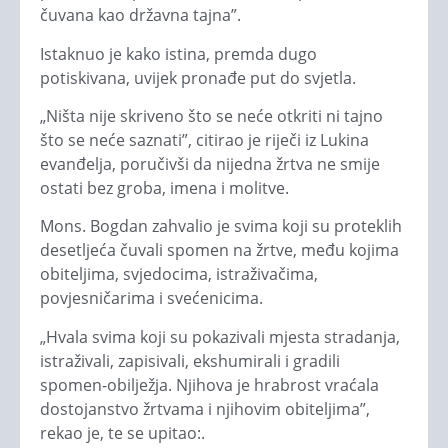
čuvana kao državna tajna”.
Istaknuo je kako istina, premda dugo
potiskivana, uvijek pronađe put do svjetla.
„Ništa nije skriveno što se neće otkriti ni tajno
što se neće saznati”, citirao je riječi iz Lukina
evanđelja, poručivši da nijedna žrtva ne smije
ostati bez groba, imena i molitve.
Mons. Bogdan zahvalio je svima koji su proteklih
desetljeća čuvali spomen na žrtve, među kojima
obiteljima, svjedocima, istraživačima,
povjesničarima i svećenicima.
„Hvala svima koji su pokazivali mjesta stradanja,
istraživali, zapisivali, ekshumirali i gradili
spomen-obilježja. Njihova je hrabrost vraćala
dostojanstvo žrtvama i njihovim obiteljima”,
rekao je, te se upitao:.