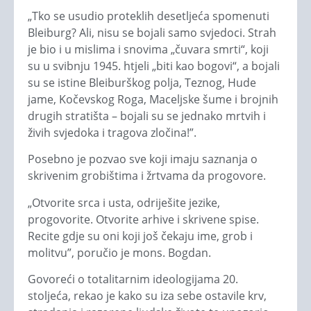
„Tko se usudio proteklih desetljeća spomenuti
Bleiburg? Ali, nisu se bojali samo svjedoci. Strah
je bio i u mislima i snovima „čuvara smrti“, koji
su u svibnju 1945. htjeli „biti kao bogovi“, a bojali
su se istine Bleiburškog polja, Teznog, Hude
jame, Kočevskog Roga, Maceljske šume i brojnih
drugih stratišta – bojali su se jednako mrtvih i
živih svjedoka i tragova zločina!”.
Posebno je pozvao sve koji imaju saznanja o
skrivenim grobištima i žrtvama da progovore.
„Otvorite srca i usta, odriješite jezike,
progovorite. Otvorite arhive i skrivene spise.
Recite gdje su oni koji još čekaju ime, grob i
molitvu”, poručio je mons. Bogdan.
Govoreći o totalitarnim ideologijama 20.
stoljeća, rekao je kako su iza sebe ostavile krv,