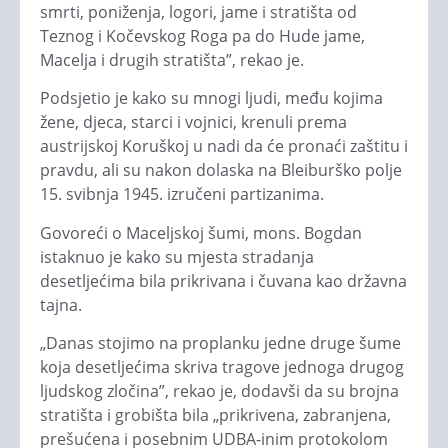
smrti, poniženja, logori, jame i stratišta od
Teznog i Kočevskog Roga pa do Hude jame,
Macelja i drugih stratišta”, rekao je.
Podsjetio je kako su mnogi ljudi, među kojima
žene, djeca, starci i vojnici, krenuli prema
austrijskoj Koruškoj u nadi da će pronaći zaštitu i
pravdu, ali su nakon dolaska na Bleiburško polje
15. svibnja 1945. izručeni partizanima.
Govoreći o Maceljskoj šumi, mons. Bogdan
istaknuo je kako su mjesta stradanja
desetljećima bila prikrivana i čuvana kao državna
tajna.
„Danas stojimo na proplanku jedne druge šume
koja desetljećima skriva tragove jednoga drugog
ljudskog zločina”, rekao je, dodavši da su brojna
stratišta i grobišta bila „prikrivena, zabranjena,
prešućena i posebnim UDBA-inim protokolom