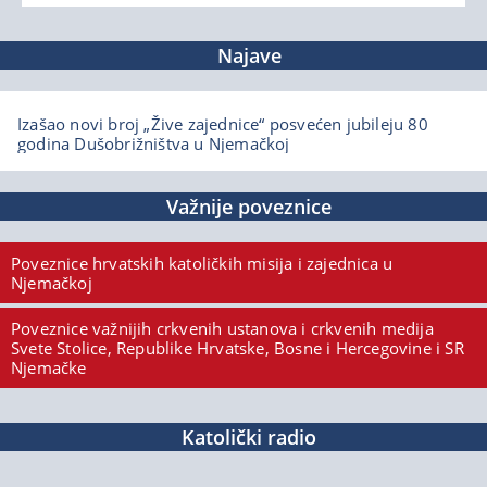
Najave
Izašao novi broj „Žive zajednice“ posvećen jubileju 80
godina Dušobrižništva u Njemačkoj
Važnije poveznice
Poveznice hrvatskih katoličkih misija i zajednica u
Njemačkoj
Poveznice važnijih crkvenih ustanova i crkvenih medija
Svete Stolice, Republike Hrvatske, Bosne i Hercegovine i SR
Njemačke
Katolički radio