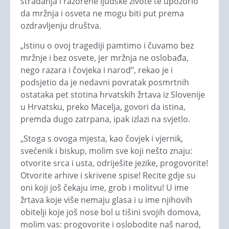
stradanja i razorene ljudske živote te upozorio
da mržnja i osveta ne mogu biti put prema
ozdravljenju društva.
„Istinu o ovoj tragediji pamtimo i čuvamo bez
mržnje i bez osvete, jer mržnja ne oslobađa,
nego razara i čovjeka i narod”, rekao je i
podsjetio da je nedavni povratak posmrtnih
ostataka pet stotina hrvatskih žrtava iz Slovenije
u Hrvatsku, preko Macelja, govori da istina,
premda dugo zatrpana, ipak izlazi na svjetlo.
„Stoga s ovoga mjesta, kao čovjek i vjernik,
svećenik i biskup, molim sve koji nešto znaju:
otvorite srca i usta, odriješite jezike, progovorite!
Otvorite arhive i skrivene spise! Recite gdje su
oni koji još čekaju ime, grob i molitvu! U ime
žrtava koje više nemaju glasa i u ime njihovih
obitelji koje još nose bol u tišini svojih domova,
molim vas: progovorite i oslobodite naš narod,