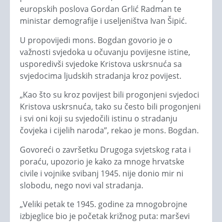
europskih poslova Gordan Grlić Radman te
ministar demografije i useljeništva Ivan Šipić.
U propovijedi mons. Bogdan govorio je o
važnosti svjedoka u očuvanju povijesne istine,
usporedivši svjedoke Kristova uskrsnuća sa
svjedocima ljudskih stradanja kroz povijest.
„Kao što su kroz povijest bili progonjeni svjedoci
Kristova uskrsnuća, tako su često bili progonjeni
i svi oni koji su svjedočili istinu o stradanju
čovjeka i cijelih naroda”, rekao je mons. Bogdan.
Govoreći o završetku Drugoga svjetskog rata i
poraću, upozorio je kako za mnoge hrvatske
civile i vojnike svibanj 1945. nije donio mir ni
slobodu, nego novi val stradanja.
„Veliki petak te 1945. godine za mnogobrojne
izbjeglice bio je početak križnog puta: marševi