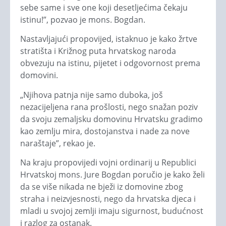
sebe same i sve one koji desetljećima čekaju
istinu!”, pozvao je mons. Bogdan.
Nastavljajući propovijed, istaknuo je kako žrtve
stratišta i Križnog puta hrvatskog naroda
obvezuju na istinu, pijetet i odgovornost prema
domovini.
„Njihova patnja nije samo duboka, još
nezacijeljena rana prošlosti, nego snažan poziv
da svoju zemaljsku domovinu Hrvatsku gradimo
kao zemlju mira, dostojanstva i nade za nove
naraštaje”, rekao je.
Na kraju propovijedi vojni ordinarij u Republici
Hrvatskoj mons. Jure Bogdan poručio je kako želi
da se više nikada ne bježi iz domovine zbog
straha i neizvjesnosti, nego da hrvatska djeca i
mladi u svojoj zemlji imaju sigurnost, budućnost
i razlog za ostanak.