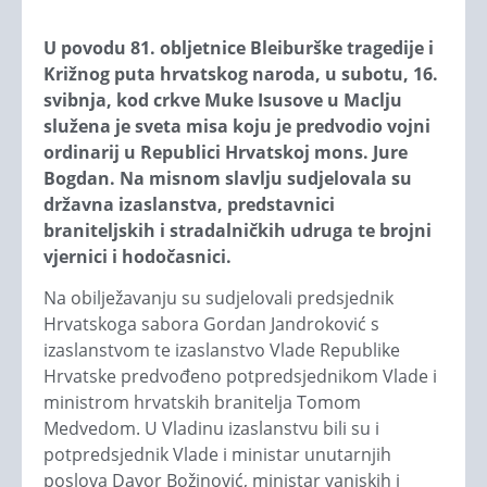
U povodu 81. obljetnice Bleiburške tragedije i
Križnog puta hrvatskog naroda, u subotu, 16.
svibnja, kod crkve Muke Isusove u Maclju
služena je sveta misa koju je predvodio vojni
ordinarij u Republici Hrvatskoj mons. Jure
Bogdan. Na misnom slavlju sudjelovala su
državna izaslanstva, predstavnici
braniteljskih i stradalničkih udruga te brojni
vjernici i hodočasnici.
Na obilježavanju su sudjelovali predsjednik
Hrvatskoga sabora Gordan Jandroković s
izaslanstvom te izaslanstvo Vlade Republike
Hrvatske predvođeno potpredsjednikom Vlade i
ministrom hrvatskih branitelja Tomom
Medvedom. U Vladinu izaslanstvu bili su i
potpredsjednik Vlade i ministar unutarnjih
poslova Davor Božinović, ministar vanjskih i