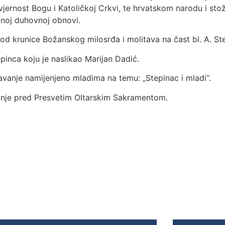
ernost Bogu i Katoličkoj Crkvi, te hrvatskom narodu i stože
vnoj duhovnoj obnovi.
 krunice Božanskog milosrđa i molitava na čast bl. A. Ste
tepinca koju je naslikao Marijan Dadić.
avanje namijenjeno mladima na temu: „Stepinac i mladi“.
janje pred Presvetim Oltarskim Sakramentom.