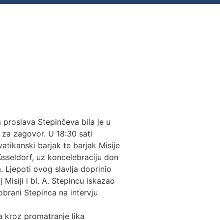
 proslava Stepinčeva bila je u
 za zagovor. U 18:30 sati
vatikanski barjak te barjak Misije
Düsseldorf, uz koncelebraciju don
. Ljepoti ovog slavlja doprinio
isiji i bl. A. Stepincu iskazao
obrani Stepinca na intervju
 kroz promatranje lika