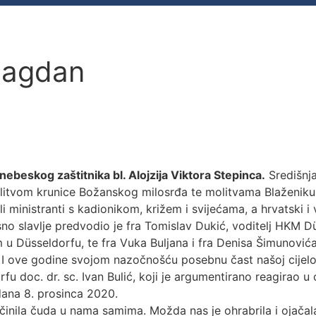
blagdan
nebeskog zaštitnika bl. Alojzija Viktora Stepinca.
Središnja
molitvom krunice Božanskog milosrđa te molitvama Blaženiku
i ministranti s kadionikom, križem i svijećama, a hrvatski i 
 Misno slavlje predvodio je fra Tomislav Dukić, voditelj HKM 
 u Düsseldorfu, te fra Vuka Buljana i fra Denisa Šimunovića
 I ove godine svojom nazočnošću posebnu čast našoj cijeloj M
u doc. dr. sc. Ivan Bulić, koji je argumentirano reagirao u 
dana 8. prosinca 2020.
inila čuda u nama samima. Možda nas je ohrabrila i ojačala