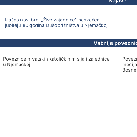
Najave
Izašao novi broj „Žive zajednice“ posvećen
jubileju 80 godina Dušobrižništva u Njemačkoj
Važnije povezni
Poveznice hrvatskih katoličkih misija i zajednica
Povezn
u Njemačkoj
medija
Bosne 