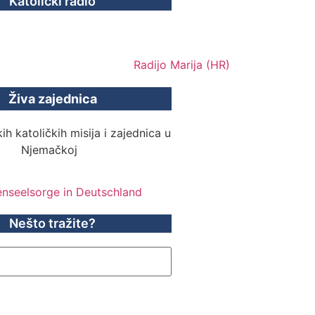
Katolički radio
Živa zajednica
ih katoličkih misija i zajednica u
Njemačkoj
Nešto tražite?