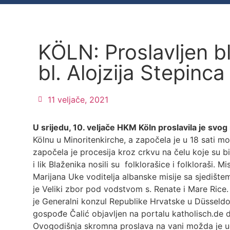
KÖLN: Proslavljen 
bl. Alojzija Stepinca
11 veljače, 2021
U srijedu, 10. veljače HKM Köln proslavila je svog 
Kölnu u Minoritenkirche, a započela je u 18 sati 
započela je procesija kroz crkvu na čelu koje su bil
i lik Blaženika nosili su folklorašice i folkloraši.
Marijana Uke voditelja albanske misije sa sjedištem
je Veliki zbor pod vodstvom s. Renate i Mare Rice.
je Generalni konzul Republike Hrvatske u Düsseldorf
gospođe Čalić objavljen na portalu katholisch.de 
Ovogodišnja skromna proslava na vani možda je uč