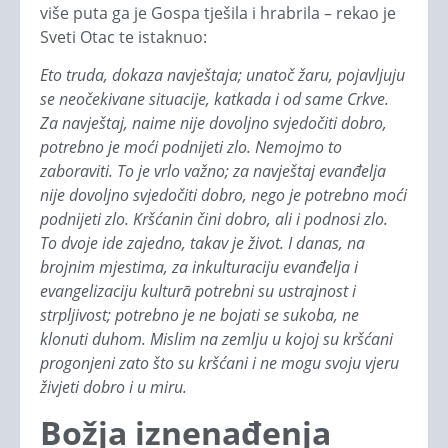
više puta ga je Gospa tješila i hrabrila – rekao je
Sveti Otac te istaknuo:
Eto truda, dokaza navještaja; unatoč žaru, pojavljuju
se neočekivane situacije, katkada i od same Crkve.
Za navještaj, naime nije dovoljno svjedočiti dobro,
potrebno je moći podnijeti zlo. Nemojmo to
zaboraviti. To je vrlo važno; za navještaj evanđelja
nije dovoljno svjedočiti dobro, nego je potrebno moći
podnijeti zlo. Kršćanin čini dobro, ali i podnosi zlo.
To dvoje ide zajedno, takav je život. I danas, na
brojnim mjestima, za inkulturaciju evanđelja i
evangelizaciju kulturā potrebni su ustrajnost i
strpljivost; potrebno je ne bojati se sukoba, ne
klonuti duhom. Mislim na zemlju u kojoj su kršćani
progonjeni zato što su kršćani i ne mogu svoju vjeru
živjeti dobro i u miru.
Božja iznenađenja