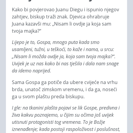
Kako bi povjerovao Juanu Diegu i ispunio njegov
zahtjev, biskup traži znak. Djevica ohrabruje
Juana kazavši mu: „Nisam li ovdje ja koja sam
tvoja majka?“
Lijepo je to, Gospa, mnogo puta kada smo
usamljeni, tužni, u teškoći, to kaže i nama, u srcu:
„Nisam li možda ovdje ja, koja sam tvoja majka?“.
Uvijek je uz nas kako bi nas tješila i dala nam snage
da idemo naprijed.
Sama Gospa ga potiče da ubere cvijeće na vrhu
brda, unatoč zimskom vremenu, i da ga, noseći
ga u svom plaštu preda biskupu.
I gle: na tkanini plašta pojavi se lik Gospe, predivna i
živa kakvu poznajemo, u čijim su očima još uvijek
utisnuti protagonisti tog vremena. To je Božje
iznenađenje; kada postoji raspoloživost i poslušnost,