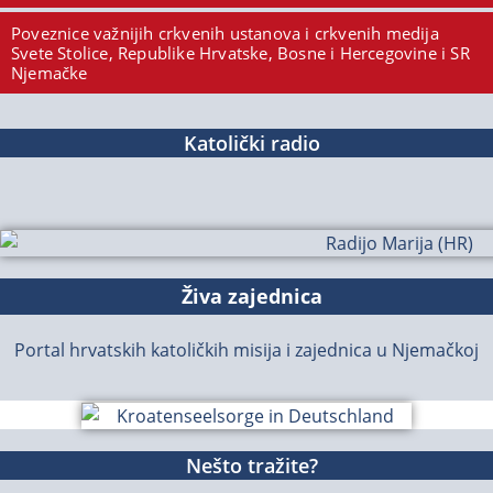
Poveznice važnijih crkvenih ustanova i crkvenih medija
Svete Stolice, Republike Hrvatske, Bosne i Hercegovine i SR
Njemačke
Katolički radio
Živa zajednica
Portal hrvatskih katoličkih misija i zajednica u Njemačkoj
Nešto tražite?