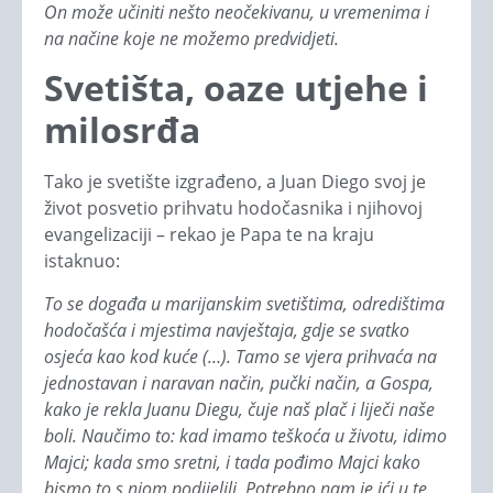
On može učiniti nešto neočekivanu, u vremenima i
na načine koje ne možemo predvidjeti.
Svetišta, oaze utjehe i
milosrđa
Tako je svetište izgrađeno, a Juan Diego svoj je
život posvetio prihvatu hodočasnika i njihovoj
evangelizaciji – rekao je Papa te na kraju
istaknuo:
To se događa u marijanskim svetištima, odredištima
hodočašća i mjestima navještaja, gdje se svatko
osjeća kao kod kuće (…). Tamo se vjera prihvaća na
jednostavan i naravan način, pučki način, a Gospa,
kako je rekla Juanu Diegu, čuje naš plač i liječi naše
boli. Naučimo to: kad imamo teškoća u životu, idimo
Majci; kada smo sretni, i tada pođimo Majci kako
bismo to s njom podijelili. Potrebno nam je ići u te