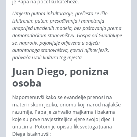
je Papa na početku kateheze.
Umjesto putom inkulturacije, prečesto se išlo
ishitrenim putem presađivanja i nametanja
unaprijed utvrđenih modela, bez poštovanja prema
domorodačkom stanovništvu. Gospa od Guadalupe
se, naprotiv, pojavljuje odjevena u odjeću
autohtonoga stanovništva, govori njihov jezik,
prihvaća i voli kulturu tog mjesta.
Juan Diego, ponizna
osoba
Napomenuvši kako se evanđelje prenosi na
materinskom jeziku, onomu koji narod najlakše
razumije, Papa je zahvalio majkama i bakama
koje su prve navjestiteljice vjere svojoj djeci i
unucima. Potom je opisao lik svetoga Juana
Diega istaknuvši: