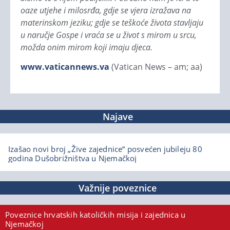
oaze utjehe i milosrđa, gdje se vjera izražava na
materinskom jeziku; gdje se teškoće života stavljaju
u naručje Gospe i vraća se u život s mirom u srcu,
možda onim mirom koji imaju djeca.
www.vaticannews.va
(Vatican News – am; aa)
Najave
Izašao novi broj „Žive zajednice“ posvećen jubileju 80
godina Dušobrižništva u Njemačkoj
Važnije poveznice
Poveznice hrvatskih katoličkih misija i zajednica u
Njemačkoj