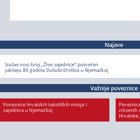
Najave
Izašao novi broj „Žive zajednice“ posvećen
jubileju 80 godina Dušobrižništva u Njemačkoj
Važnije poveznice
Poveznice hrvatskih katoličkih misija i
Poveznice
zajednica u Njemačkoj
crkvenih 
Hrvatske,