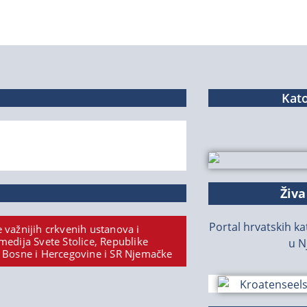
Kato
Živa
Portal hrvatskih kat
 važnijih crkvenih ustanova i
medija Svete Stolice, Republike
u N
 Bosne i Hercegovine i SR Njemačke