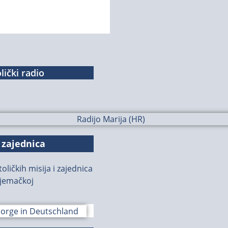
lički radio
 zajednica
oličkih misija i zajednica
jemačkoj