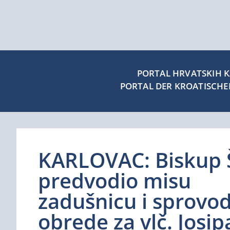
PORTAL HRVATSKIH KA
PORTAL DER KROATISCH
KARLOVAC: Biskup 
predvodio misu
zadušnicu i sprovo
obrede za vlč. Josip