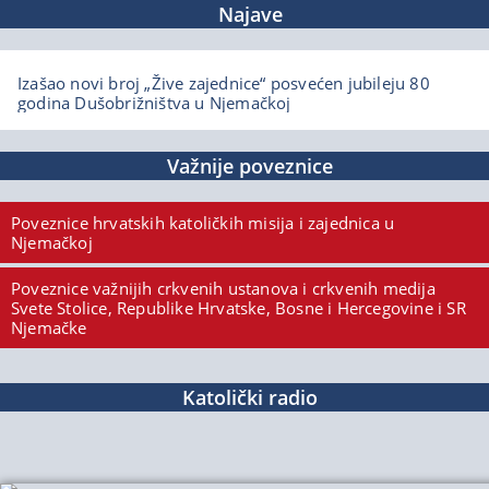
Najave
Izašao novi broj „Žive zajednice“ posvećen jubileju 80
godina Dušobrižništva u Njemačkoj
Važnije poveznice
Poveznice hrvatskih katoličkih misija i zajednica u
Njemačkoj
Poveznice važnijih crkvenih ustanova i crkvenih medija
Svete Stolice, Republike Hrvatske, Bosne i Hercegovine i SR
Njemačke
Katolički radio