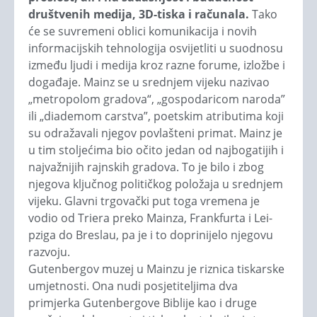
društvenih medija, 3D-tiska i računala.
Tako
će se suvremeni oblici komunikacija i novih
informacijskih tehnologija osvijetliti u suodnosu
između ljudi i medija kroz razne forume, izložbe i
događaje. Mainz se u srednjem vijeku na­zivao
„metropolom gradova“, „gospodaricom naroda”
ili „dia­demom carstva”, poetskim atri­bu­tima koji
su od­ra­žavali njegov povlašteni primat. Mainz je
u tim stoljećima bio očito jedan od najbogatijih i
najvažnijih rajnskih gradova. To je bilo i zbog
njegova ključ­nog političkog položaja u sred­njem
vijeku. Glavni trgovački put toga vremena je
vodio od Triera preko Mainza, Frankfurta i Lei­
pziga do Breslau, pa je i to do­prini­jelo njegovu
razvoju.
Gutenbergov muzej u Mainzu je riznica tiskarske
umjetnosti. Ona nudi posjetiteljima dva
primjerka Gutenbergove Biblije kao i druge