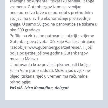
značajne dokumente i tiskarsku tehniku iz toga
vremena. Guten­ber­gov izum se razvijao
neusporedivo brže u usporedbi s prethodnim
sto­ljećima u svrhu ekonomičnije proizvodnje
knjiga. U samo 50 godina osnovat će se tiskare u
oko 300 gradova.
Pođite na virtualno putovanje i otkrijte vrijeme
Gutenbergova života. Očekuje Vas fascinirajuće
razdoblje: www.gutenberg.de/zeitreise/. Ili još
bolje posjetite još ove godine Gutenbergov
muzej u Mainzu.
U putovanju kroz povijest pismenosti i knjige
želim Vam puno radosti. Možda još uvijek ne
blijedi tiskana riječ u vremenima računalne
tehnologije.
Vaš vlč. Ivica Komadina, delegat