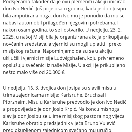
Podsjećamo također da je ovu plemenitu akciju inicirao
don Ivo Nedić. Još prije osam godina, kada je don Josipu
bila amputirana noga, don Ivo mu je ponudio da mu se
nabavi automobil prilagođen njegovim potrebama. I
nakon osam godina, to se i ostvarilo. U nedjelju, 23. 2.
2025. u našoj Misiji bila je organizirana akcija prikupljanja
novčanih sredstava, a vjernici su mogli uplatiti i preko
misijskog računa. Napominjemo da su se u akciju
uključili i vjernici misije Ludwigshafen, koju privremeno
opslužuju svećenici iz naše Misije. U akciji je prikupljeno
nešto malo više od 20.000 €.
U nedjelju, 16. 3. dvojica don Josipa su slavili misu u
trima zajednicama misije: Karlsruhe, Bruchsal i
Pforzheim. Misu u Karlsruhe predvodio je don Ivo Nedić,
a propovijedao je don Josip Krpić. Na koncu misnoga
slavlja don Josipu se u ime misijskog pastoralnog vijeća
Karlsruhe obratio predsjednik vijeća Bruno Vujević i
pred okupljenom zajednicom svečano mu uručio