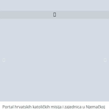
Portal hrvatskih katoličkih misija i zajednica u Njemačkoj