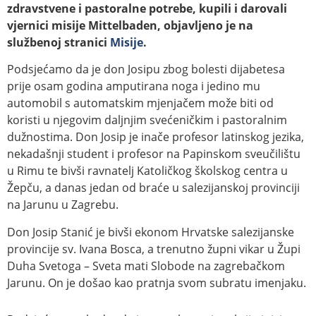
zdravstvene i pastoralne potrebe, kupili i darovali
vjernici misije Mittelbaden, objavljeno je na
službenoj stranici
Misije
.
Podsjećamo da je don Josipu zbog bolesti dijabetesa
prije osam godina amputirana noga i jedino mu
automobil s automatskim mjenjačem može biti od
koristi u njegovim daljnjim svećeničkim i pastoralnim
dužnostima. Don Josip je inače profesor latinskog jezika,
nekadašnji student i profesor na Papinskom sveučilištu
u Rimu te bivši ravnatelj Katoličkog školskog centra u
Žepču, a danas jedan od braće u salezijanskoj provinciji
na Jarunu u Zagrebu.
Don Josip Stanić je bivši ekonom Hrvatske salezijanske
provincije sv. Ivana Bosca, a trenutno župni vikar u Župi
Duha Svetoga – Sveta mati Slobode na zagrebačkom
Jarunu. On je došao kao pratnja svom subratu imenjaku.