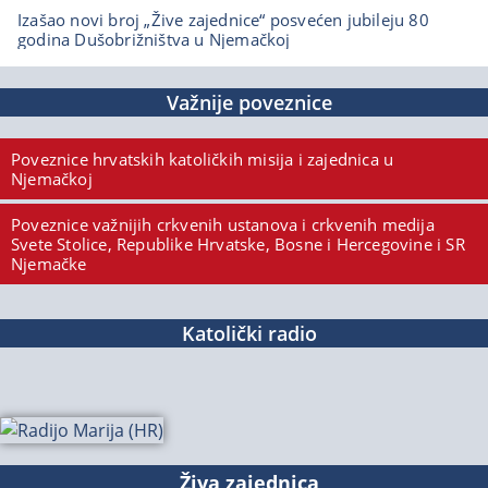
Izašao novi broj „Žive zajednice“ posvećen jubileju 80
godina Dušobrižništva u Njemačkoj
Važnije poveznice
Poveznice hrvatskih katoličkih misija i zajednica u
Njemačkoj
Poveznice važnijih crkvenih ustanova i crkvenih medija
Svete Stolice, Republike Hrvatske, Bosne i Hercegovine i SR
Njemačke
Katolički radio
Živa zajednica