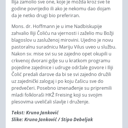
Ilija zamolio sve one, koje je možda kroz sve te
godine povrijedio ili ako je nekomu dao dojam
da je netko drugi bio preferiran.
Mons. dr. Hoffmann je u ime Nadbiskupije
zahvalio Iliji Čoliću na vjernosti i zaželio mu Božji
blagoslov u zasluženoj mirovini. Ujedno je novu
pastoralnu suradnicu Mariju Vilus uveo u službu.
Nakon sv. mise svi su se zajedno opet okupili u
crkvenoj dvorani gdje su u kratkom programu
pojedine zajednice i udruge održale govore i Iliji
Čolić predali darove da bi se svi zajedno družili
uz zajednički zalogaj i po koju čašicu sve do
predvečeri. Posebno iznenađenje su pripremili
mladi folkloraši HKŽ Freising koji su svojim
plesovima uveličali slavlje i druženje.
Tekst: Kruno Janković
Slike: Kruno Janković / Stipo Debeljak