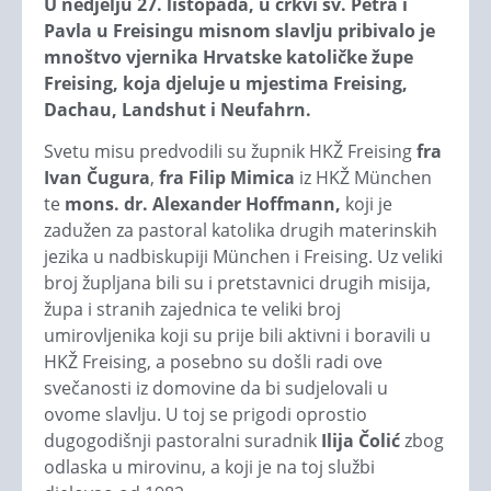
U nedjelju 27. listopada, u crkvi sv. Petra i
Pavla u Freisingu misnom slavlju pribivalo je
mnoštvo vjernika Hrvatske katoličke župe
Freising, koja djeluje u mjestima Freising,
Dachau, Landshut i Neufahrn.
Svetu misu predvodili su župnik HKŽ Freising
fra
Ivan Čugura
,
fra Filip Mimica
iz HKŽ München
te
mons. dr. Alexander Hoffmann,
koji je
zadužen za pastoral katolika drugih materinskih
jezika u nadbiskupiji München i Freising. Uz veliki
broj župljana bili su i pretstavnici drugih misija,
župa i stranih zajednica te veliki broj
umirovljenika koji su prije bili aktivni i boravili u
HKŽ Freising, a posebno su došli radi ove
svečanosti iz domovine da bi sudjelovali u
ovome slavlju. U toj se prigodi oprostio
dugogodišnji pastoralni suradnik
Ilija Čolić
zbog
odlaska u mirovinu, a koji je na toj službi