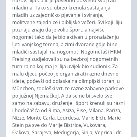
izazov. Ilija Čolić je posebno posvetio svoj rad
mladima. Tako su ubrzo krenula sastajanja
mladih uz zajedničko pjevanje i sviranje,
molitvene zajednice i biblijske večeri. Svi koji Iliju
poznaju znaju da je volio šport, a najviše
nogomet tako da je bio aktivan u pronalaženju
ljeti vanjskog terena, a zimi dvorane gdje bi se
mladići sastajali na nogomot. Nogometaši HKM
Freising sudjelovali su na bezbroj nogometnih
turnira na kojima je Ilija uvijek bio sudionik. Za
malu djecu počeo je organizirati razne dnevne
izlete, počevši od odlaska na olimpijski toranj u
München, zoološki vrt, te razne zabavne parkove
po južnoj Njemačkoj. A da se ne bi svelo sve
samo na zabavu, druženje i šport krenuli su razni
i hodočašća od Rima, Asiza, Pise, Milana, Pariza,
Nizze, Monte Carla, Lourdesa, Marie Eich, Marie
Stein pa sve do Marije Bistrice, Vukovara,
Đakova, Sarajeva, Međugorja, Sinja, Veprica i dr.