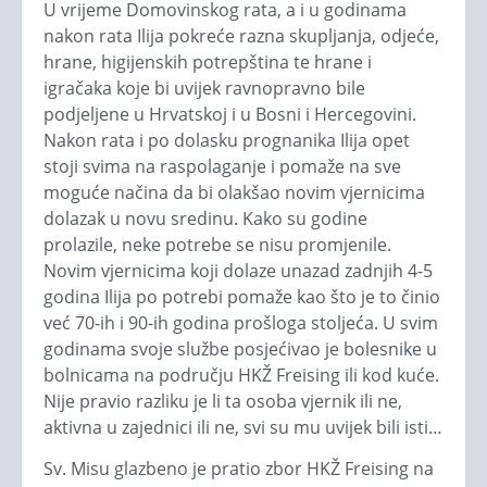
U vrijeme Domovinskog rata, a i u godinama
nakon rata Ilija pokreće razna skupljanja, odjeće,
hrane, higijenskih potrepština te hrane i
igračaka koje bi uvijek ravnopravno bile
podjeljene u Hrvatskoj i u Bosni i Hercegovini.
Nakon rata i po dolasku prognanika Ilija opet
stoji svima na raspolaganje i pomaže na sve
moguće načina da bi olakšao novim vjernicima
dolazak u novu sredinu. Kako su godine
prolazile, neke potrebe se nisu promjenile.
Novim vjernicima koji dolaze unazad zadnjih 4-5
godina Ilija po potrebi pomaže kao što je to činio
već 70-ih i 90-ih godina prošloga stoljeća. U svim
godinama svoje službe posjećivao je bolesnike u
bolnicama na području HKŽ Freising ili kod kuće.
Nije pravio razliku je li ta osoba vjernik ili ne,
aktivna u zajednici ili ne, svi su mu uvijek bili isti…
Sv. Misu glazbeno je pratio zbor HKŽ Freising na