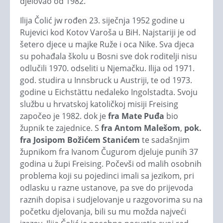
djelovao od 1982.
Ilija Čolić jw rođen 23. siječnja 1952 godine u
Rujevici kod Kotov Varoša u BiH. Najstariji je od
šetero djece u majke Ruže i oca Nike. Sva djeca
su pohađala školu u Bosni sve dok roditelji nisu
odlučili 1970. odseliti u Njemačku. Ilija od 1971.
god. studira u Innsbruck u Austriji, te od 1973.
godine u Eichstättu nedaleko Ingolstadta. Svoju
službu u hrvatskoj katoličkoj misiji Freising
započeo je 1982. dok je
fra Mate Puđa
bio
župnik te zajednice. S
fra Antom Malešom
,
pok.
fra Josipom Božićem Stanićem
te sadašnjim
župnikom fra Ivanom Čugurom djeluje punih 37
godina u župi Freising. Počevši od malih osobnih
problema koji su pojedinci imali sa jezikom, pri
odlasku u razne ustanove, pa sve do prijevoda
raznih dopisa i sudjelovanje u razgovorima su na
početku djelovanja, bili su mu možda najveći