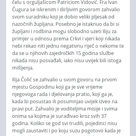
čelu s orguljašicom Patriciom Vidović. Fra Ivan
Čugura se iskrenim i dirljivim govorom zahvalio
svom suradniku koji je dobio veliki pljesak od
nazočnih župljana. Posebno je istaknuo da bi si
župljani i rodbina mogu slobodno uzeti Iliju za
primjer u odnosu prema Crkvi i vjeri koji nikada
nebi rekao niti jednu negativnu riječ o nekome te
da se u njihovih zajedničkih 15 godina službe
nikada nisu posvađali, iako nisu uvijek bili istoga
mišljenja.
Ilija Čolić se zahvalio u svom govoru na prvom
mjestu Gospodinu koji ga je sve vrijeme
njegovoga rada i djelovanja pratio, koji ga je,
kada bi posustao ili posumnjao uvijek izveo na
pravi put. Zahvalio je voditeljima misije i svima
onima sa kojima je surađivao kroz svih 37
godina. Koliko se god svi trudili, pojedinci nisu
mogli zaustaviti i po koju suzu pogotovo kada je