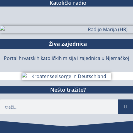
Katolički radio
Živa zajednica
Portal hrvatskih katoličkih misija i zajednica u Njemačkoj
Nešto tražite?