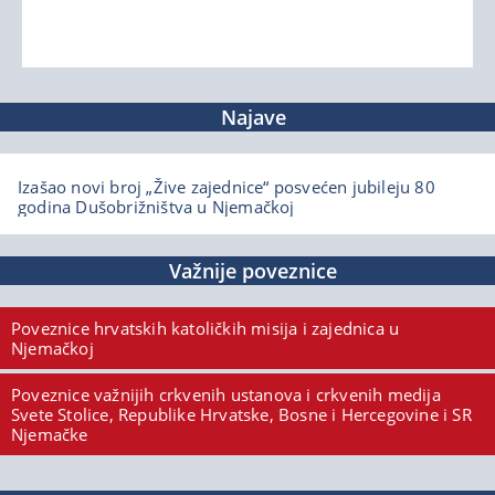
Najave
Izašao novi broj „Žive zajednice“ posvećen jubileju 80
godina Dušobrižništva u Njemačkoj
Važnije poveznice
Poveznice hrvatskih katoličkih misija i zajednica u
Njemačkoj
Poveznice važnijih crkvenih ustanova i crkvenih medija
Svete Stolice, Republike Hrvatske, Bosne i Hercegovine i SR
Njemačke