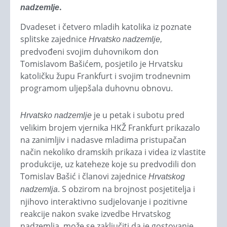
.
nadzemlje
Dvadeset i četvero mladih katolika iz poznate
splitske zajednice
Hrvatsko nadzemlje,
predvođeni svojim duhovnikom don
Tomislavom Bašićem, posjetilo je Hrvatsku
katoličku župu Frankfurt i svojim trodnevnim
programom uljepšala duhovnu obnovu.
je u petak i subotu pred
Hrvatsko nadzemlje
velikim brojem vjernika HKŽ Frankfurt prikazalo
na zanimljiv i nadasve mladima pristupačan
način nekoliko dramskih prikaza i videa iz vlastite
produkcije, uz kateheze koje su predvodili don
Tomislav Bašić i članovi zajednice
Hrvatskog
. S obzirom na brojnost posjetitelja i
nadzemlja
njihovo interaktivno sudjelovanje i pozitivne
reakcije nakon svake izvedbe Hrvatskog
nadzemlja, može se zaključiti da je gostovanje