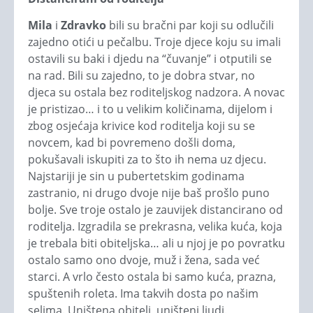
Mila
i
Zdravko
bili su bračni par koji su odlučili
zajedno otići u pečalbu. Troje djece koju su imali
ostavili su baki i djedu na “čuvanje” i otputili se
na rad. Bili su zajedno, to je dobra stvar, no
djeca su ostala bez roditeljskog nadzora. A novac
je pristizao… i to u velikim količinama, dijelom i
zbog osjećaja krivice kod roditelja koji su se
novcem, kad bi povremeno došli doma,
pokušavali iskupiti za to što ih nema uz djecu.
Najstariji je sin u pubertetskim godinama
zastranio, ni drugo dvoje nije baš prošlo puno
bolje. Sve troje ostalo je zauvijek distancirano od
roditelja. Izgradila se prekrasna, velika kuća, koja
je trebala biti obiteljska… ali u njoj je po povratku
ostalo samo ono dvoje, muž i žena, sada već
starci. A vrlo često ostala bi samo kuća, prazna,
spuštenih roleta. Ima takvih dosta po našim
selima. Uništena obitelj, uništeni ljudi.