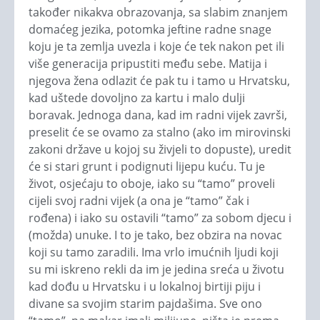
također nikakva obrazovanja, sa slabim znanjem
domaćeg jezika, potomka jeftine radne snage
koju je ta zemlja uvezla i koje će tek nakon pet ili
više generacija pripustiti među sebe. Matija i
njegova žena odlazit će pak tu i tamo u Hrvatsku,
kad uštede dovoljno za kartu i malo dulji
boravak. Jednoga dana, kad im radni vijek završi,
preselit će se ovamo za stalno (ako im mirovinski
zakoni države u kojoj su živjeli to dopuste), uredit
će si stari grunt i podignuti lijepu kuću. Tu je
život, osjećaju to oboje, iako su “tamo” proveli
cijeli svoj radni vijek (a ona je “tamo” čak i
rođena) i iako su ostavili “tamo” za sobom djecu i
(možda) unuke. I to je tako, bez obzira na novac
koji su tamo zaradili. Ima vrlo imućnih ljudi koji
su mi iskreno rekli da im je jedina sreća u životu
kad dođu u Hrvatsku i u lokalnoj birtiji piju i
divane sa svojim starim pajdašima. Sve ono