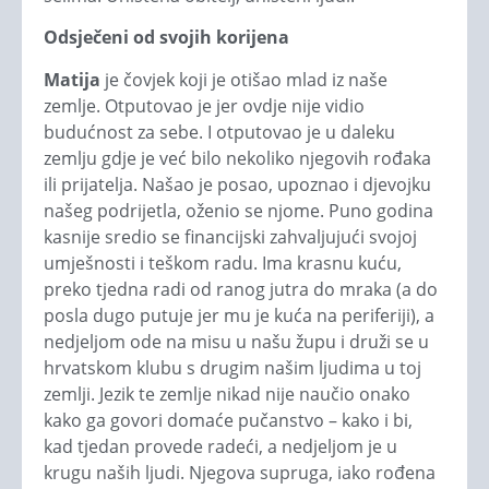
Odsječeni od svojih korijena
Matija
je čovjek koji je otišao mlad iz naše
zemlje. Otputovao je jer ovdje nije vidio
budućnost za sebe. I otputovao je u daleku
zemlju gdje je već bilo nekoliko njegovih rođaka
ili prijatelja. Našao je posao, upoznao i djevojku
našeg podrijetla, oženio se njome. Puno godina
kasnije sredio se financijski zahvaljujući svojoj
umješnosti i teškom radu. Ima krasnu kuću,
preko tjedna radi od ranog jutra do mraka (a do
posla dugo putuje jer mu je kuća na periferiji), a
nedjeljom ode na misu u našu župu i druži se u
hrvatskom klubu s drugim našim ljudima u toj
zemlji. Jezik te zemlje nikad nije naučio onako
kako ga govori domaće pučanstvo – kako i bi,
kad tjedan provede radeći, a nedjeljom je u
krugu naših ljudi. Njegova supruga, iako rođena