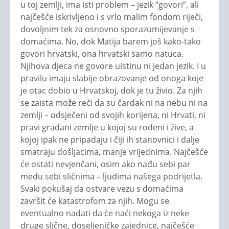
u toj zemlji, ima isti problem – jezik “govori”, ali
najčešće iskrivljeno i s vrlo malim fondom riječi,
dovoljnim tek za osnovno sporazumijevanje s
domaćima. No, dok Matija barem još kako-tako
govori hrvatski, ona hrvatski samo natuca.
Njihova djeca ne govore uistinu ni jedan jezik. I u
pravilu imaju slabije obrazovanje od onoga koje
je otac dobio u Hrvatskoj, dok je tu živio. Za njih
se zaista može reći da su čardak ni na nebu ni na
zemlji – odsječeni od svojih korijena, ni Hrvati, ni
pravi građani zemlje u kojoj su rođeni i žive, a
kojoj ipak ne pripadaju i čiji ih stanovnici i dalje
smatraju došljacima, manje vrijednima. Najčešće
će ostati nevjenčani, osim ako nađu sebi par
među sebi sličnima – ljudima našega podrijetla.
Svaki pokušaj da ostvare vezu s domaćima
završit će katastrofom za njih. Mogu se
eventualno nadati da će naći nekoga iz neke
druge slične, doseljeničke zajednice, najčešće