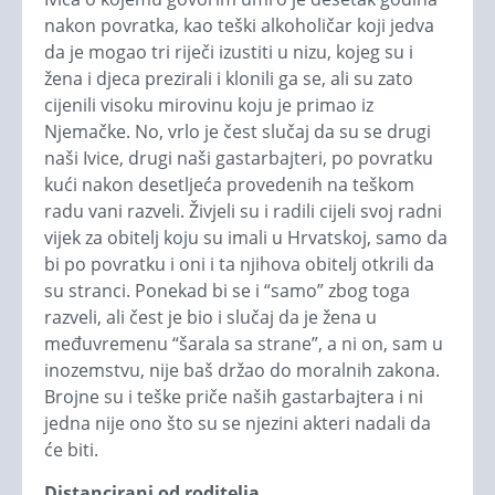
nakon povratka, kao teški alkoholičar koji jedva
da je mogao tri riječi izustiti u nizu, kojeg su i
žena i djeca prezirali i klonili ga se, ali su zato
cijenili visoku mirovinu koju je primao iz
Njemačke. No, vrlo je čest slučaj da su se drugi
naši Ivice, drugi naši gastarbajteri, po povratku
kući nakon desetljeća provedenih na teškom
radu vani razveli. Živjeli su i radili cijeli svoj radni
vijek za obitelj koju su imali u Hrvatskoj, samo da
bi po povratku i oni i ta njihova obitelj otkrili da
su stranci. Ponekad bi se i “samo” zbog toga
razveli, ali čest je bio i slučaj da je žena u
međuvremenu “šarala sa strane”, a ni on, sam u
inozemstvu, nije baš držao do moralnih zakona.
Brojne su i teške priče naših gastarbajtera i ni
jedna nije ono što su se njezini akteri nadali da
će biti.
Distancirani od roditelja