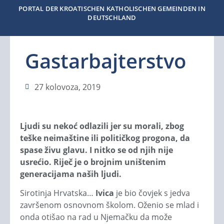
PORTAL DER KROATISCHEN KATHOLISCHEN GEMEINDEN IN
DEUTSCHLAND
Gastarbajterstvo
27 kolovoza, 2019
Ljudi su nekoć odlazili jer su morali, zbog
teške neimaštine ili političkog progona, da
spase živu glavu. I nitko se od njih nije
usrećio. Riječ je o brojnim uništenim
generacijama naših ljudi.
Sirotinja Hrvatska…
Ivica
je bio čovjek s jedva
završenom osnovnom školom. Oženio se mlad i
onda otišao na rad u Njemačku da može