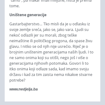
“tamo”, pa makar imali milijune, ništa je prema
tome.
Uništene generacije
Gastarbajterstvo… Tko misli da je u odlasku iz
svoje zemlje sreća, jako se, jako vara. Ljudi su
nekoć odlazili jer su morali, zbog teške
neimaštine ili političkog progona, da spase živu
glavu. I nitko se od njih nije usrećio. Riječ je o
brojnim uništenim generacijama naših ljudi. I to
ne samo onima koji su otišli, nego još i više o
generacijama njihovih potomaka. Govori li to
itko onima koji odlaze sada, kad imamo svoju
državu i kad za tim zaista nema nikakve stvarne
potrebe?
www.nedjelja.ba