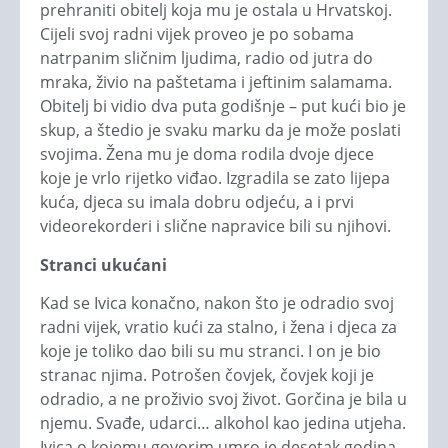
prehraniti obitelj koja mu je ostala u Hrvatskoj.
Cijeli svoj radni vijek proveo je po sobama
natrpanim sličnim ljudima, radio od jutra do
mraka, živio na paštetama i jeftinim salamama.
Obitelj bi vidio dva puta godišnje – put kući bio je
skup, a štedio je svaku marku da je može poslati
svojima. Žena mu je doma rodila dvoje djece
koje je vrlo rijetko viđao. Izgradila se zato lijepa
kuća, djeca su imala dobru odjeću, a i prvi
videorekorderi i slične napravice bili su njihovi.
Stranci ukućani
Kad se Ivica konačno, nakon što je odradio svoj
radni vijek, vratio kući za stalno, i žena i djeca za
koje je toliko dao bili su mu stranci. I on je bio
stranac njima. Potrošen čovjek, čovjek koji je
odradio, a ne proživio svoj život. Gorčina je bila u
njemu. Svađe, udarci… alkohol kao jedina utjeha.
Ivica o kojemu govorim umro je desetak godina