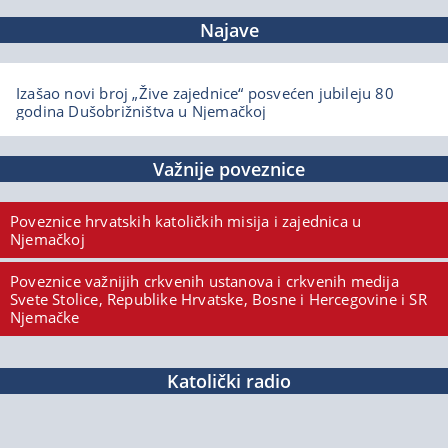
Najave
Izašao novi broj „Žive zajednice“ posvećen jubileju 80
godina Dušobrižništva u Njemačkoj
Važnije poveznice
Poveznice hrvatskih katoličkih misija i zajednica u
Njemačkoj
Poveznice važnijih crkvenih ustanova i crkvenih medija
Svete Stolice, Republike Hrvatske, Bosne i Hercegovine i SR
Njemačke
Katolički radio