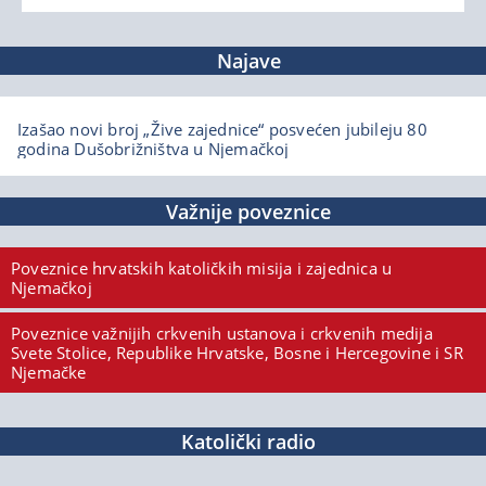
Najave
Izašao novi broj „Žive zajednice“ posvećen jubileju 80
godina Dušobrižništva u Njemačkoj
Važnije poveznice
Poveznice hrvatskih katoličkih misija i zajednica u
Njemačkoj
Poveznice važnijih crkvenih ustanova i crkvenih medija
Svete Stolice, Republike Hrvatske, Bosne i Hercegovine i SR
Njemačke
Katolički radio