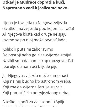
Otkad je Mudrace dopratila kući,
Neprestano vodi k jaslicama nove.
Lijepa je i svijetla ta Njegova zvijezda
(Svatko ima zvijezdu pod kojom se rađa)
Al’ Njegova blista kad druge ne sjaju,
I samo se po njoj može ravnat’ lađa.
Koliko li puta mi zaboravimo
Da postoji nebo gdje se zvijezde smiju!
Navikli smo da nam strop mozgove tišti
I žarulje da nam oči blijede piju .
Jer Njegovu zvijezdu može samo naći
Koji na nju budno k’o astronom vreba,
Koji zna da zvijezde žarulje su raja,
Koji pomoć čeka od zvjezdanog neba.
A teško je poći za zvijezdom u špilju