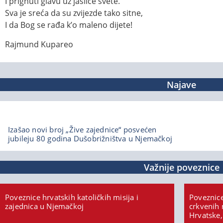
I prignuti glavu uz jaslice svete.
Sva je sreća da su zvijezde tako sitne,
I da Bog se rađa k’o maleno dijete!
Rajmund Kupareo
Najave
Izašao novi broj „Žive zajednice“ posvećen
jubileju 80 godina Dušobrižništva u Njemačkoj
Važnije poveznice
Poveznice hrvatskih katoličkih misija i
Poveznice
zajednica u Njemačkoj
crkvenih 
Hrvatske,