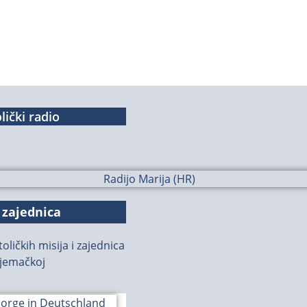
lički radio
 zajednica
oličkih misija i zajednica
jemačkoj