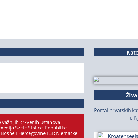
Kato
Živa
Portal hrvatskih kat
u N
 važnijih crkvenih ustanova i
medija Svete Stolice, Republike
 Bosne i Hercegovine i SR Njemačke