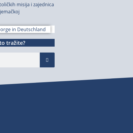
oličkih misija i zajednica
jemačkoj
o tražite?