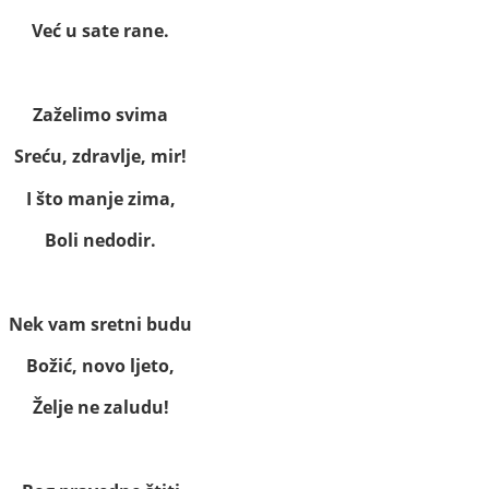
Već u sate rane.
Zaželimo svima
Sreću, zdravlje, mir!
I što manje zima,
Boli nedodir.
Nek vam sretni budu
Božić, novo ljeto,
Želje ne zaludu!