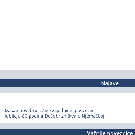
Najave
Izašao novi broj „Žive zajednice“ posvećen
jubileju 80 godina Dušobrižništva u Njemačkoj
Važnije poveznice