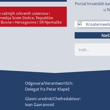
Portal hrvatskih kat
u N
 važnijih crkvenih ustanova i
medija Svete Stolice, Republike
 Bosne i Hercegovine i SR Njemačke
Nešt
Odgovara/Verantwortlich:
Delegat fra Petar Klapež
Glavni urednik/Chefredakteur:
Ivan Gavranović