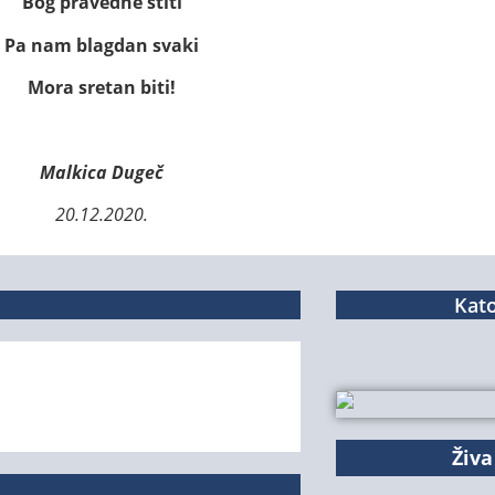
Bog pravedne štiti
Pa nam blagdan svaki
Mora sretan biti!
Malkica Dugeč
20.12.2020.
Kato
Živa