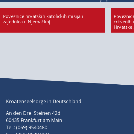
Poveznice hrvatskih katoličkih misija i
Poveznice
zajednica u Njemačkoj
crkvenih 
Hrvatske,
Kroatenseelsorge in Deutschland
An den Drei Steinen 42d
60435 Frankfurt am Main
Tel.: (069) 9540480