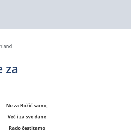
chland
 za
Ne za Božić samo,
Već i za sve dane
Rado čestitamo