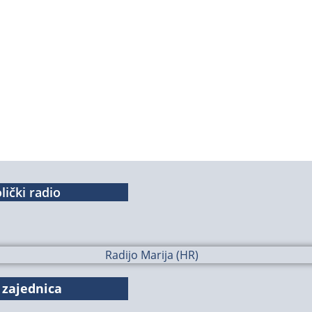
lički radio
 zajednica