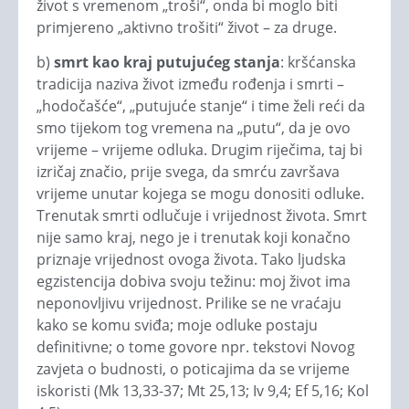
život s vremenom „troši“, onda bi moglo biti
primjereno „aktivno trošiti“ život – za druge.
b)
smrt kao kraj putujućeg stanja
: kršćanska
tradicija naziva život između rođenja i smrti –
„hodočašće“, „putujuće stanje“ i time želi reći da
smo tijekom tog vremena na „putu“, da je ovo
vrijeme – vrijeme odluka. Drugim riječima, taj bi
izričaj značio, prije svega, da smrću završava
vrijeme unutar kojega se mogu donositi odluke.
Trenutak smrti odlučuje i vrijednost života. Smrt
nije samo kraj, nego je i trenutak koji konačno
priznaje vrijednost ovoga života. Tako ljudska
egzistencija dobiva svoju težinu: moj život ima
neponovljivu vrijednost. Prilike se ne vraćaju
kako se komu sviđa; moje odluke postaju
definitivne; o tome govore npr. tekstovi Novog
zavjeta o budnosti, o poticajima da se vrijeme
iskoristi (Mk 13,33-37; Mt 25,13; Iv 9,4; Ef 5,16; Kol