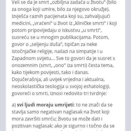
Veli se da je smrt „ozbiljna zadaća u životu“ (bilo
za onoga koji umire, bilo za njegovo okružje).
Izvješća raznih pacijenata koji su, zahvaljujući
medicini, „vraćeni“ u život iz „kliničke smrti“ i koji
potom pripovijedaju o iskustvu „u smrti“,
susreću se u mnogim publikacijama. Potom,
govor o „seljenju duša“, tipičan za neke
istočnjačke religije, nailazi na simpatije i u
Zapadnom svijetu… Sve to govori da je susret s
onozemnim (smrt, „ono“ iza smrti) česta tema,
kako tijekom povijesti, tako i danas.
Dojučerašnja, ali uvijek vrijedna i aktualna,
neoskolastička teologija u svojoj eshatologiji,
govoreći o smrti, iznosi redovito tri tvrdnje:
a)
svi ljudi moraju umrijeti
: to ne znači da se
stavlja samo negativan naglasak na život koji
mora završiti smrću; životu se može dati i
pozitivan naglasak: ako je sigurno i točno da se