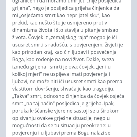
ograničen i da moramo umrijeti „nije posljedica
grijeha“, nego je posljedica grijeha činjenica da
mi „osjećamo smrt kao neprijateljsku“, kao
prekid, kao nešto što je usmjereno protiv
dinamizma života i što stavlja u pitanje smisao
života. Čovjek iz „zemaljskog raja“ mogao je ići
ususret smrti s radošću, s povjerenjem, živjeti je
kao prirodan kraj, kao čin ljubavi i posvećenja
Boga, kao rođenje na novi život. Dakle, sveza
između grijeha i smrti je ova: čovjek, „jer i u
kolikoj mjeri“ ne uspijeva imati povjerenja i
ljubavi, ne može niti ići ususret smrti kao prema
vlastitom dovršenju; shvaća je kao tragediju.
„Takva“ smrt, odnosno činjenica da čovjek osjeća
smrt „na taj način“ posljedica je grijeha. Ipak,
poruka kršćanske vjere ne sastoji se u širokom
opisivanju ovakve grješne situacije, nego u
mogućnosti da se tu situaciju preokrene: u
povjerenju i u ljubavi prema Bogu nalazi se