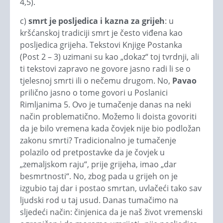
4,5).
c)
smrt je posljedica i kazna za grijeh
: u
kršćanskoj tradiciji smrt je često viđena kao
posljedica grijeha. Tekstovi Knjige Postanka
(Post 2 – 3) uzimani su kao „dokaz“ toj tvrdnji, ali
ti tekstovi zapravo ne govore jasno radi li se o
tjelesnoj smrti ili o nečemu drugom. No,
Pavao
prilično jasno o tome govori u Poslanici
Rimljanima 5. Ovo je tumačenje danas na neki
način problematično. Možemo li doista govoriti
da je bilo vremena kada čovjek nije bio podložan
zakonu smrti? Tradicionalno je tumačenje
polazilo od pretpostavke da je čovjek u
„zemaljskom raju“, prije grijeha, imao „dar
besmrtnosti“. No, zbog pada u grijeh on je
izgubio taj dar i postao smrtan, uvlačeći tako sav
ljudski rod u taj usud. Danas tumačimo na
sljedeći način: činjenica da je naš život vremenski