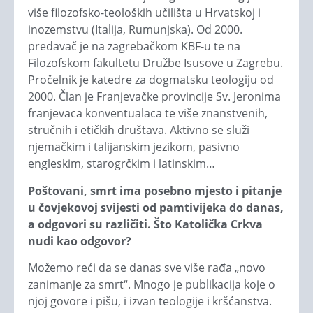
više filozofsko-teoloških učilišta u Hrvatskoj i
inozemstvu (Italija, Rumunjska). Od 2000.
predavač je na zagrebačkom KBF-u te na
Filozofskom fakultetu Družbe Isusove u Zagrebu.
Pročelnik je katedre za dogmatsku teologiju od
2000. Član je Franjevačke provincije Sv. Jeronima
franjevaca konventualaca te više znanstvenih,
stručnih i etičkih društava. Aktivno se služi
njemačkim i talijanskim jezikom, pasivno
engleskim, starogrčkim i latinskim…
Poštovani, smrt ima posebno mjesto i pitanje
u čovjekovoj svijesti od pamtivijeka do danas,
a odgovori su različiti. Što Katolička Crkva
nudi kao odgovor?
Možemo reći da se danas sve više rađa „novo
zanimanje za smrt“. Mnogo je publikacija koje o
njoj govore i pišu, i izvan teologije i kršćanstva.