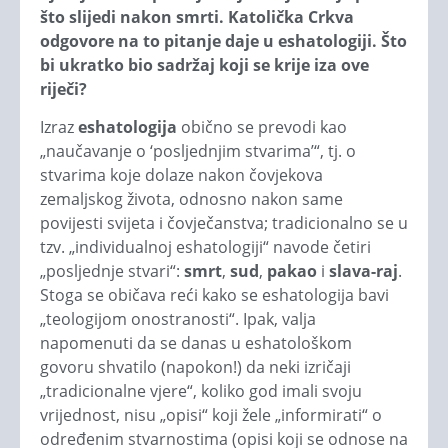
što slijedi nakon smrti. Katolička Crkva
odgovore na to pitanje daje u eshatologiji. Što
bi ukratko bio sadržaj koji se krije iza ove
riječi?
Izraz
eshatologija
obično se prevodi kao
„naučavanje o ‘posljednjim stvarima’“, tj. o
stvarima koje dolaze nakon čovjekova
zemaljskog života, odnosno nakon same
povijesti svijeta i čovječanstva; tradicionalno se u
tzv. „individualnoj eshatologiji“ navode četiri
„posljednje stvari“:
smrt
,
sud
,
pakao
i
slava-raj
.
Stoga se običava reći kako se eshatologija bavi
„teologijom onostranosti“. Ipak, valja
napomenuti da se danas u eshatološkom
govoru shvatilo (napokon!) da neki izričaji
„tradicionalne vjere“, koliko god imali svoju
vrijednost, nisu „opisi“ koji žele „informirati“ o
određenim stvarnostima (opisi koji se odnose na