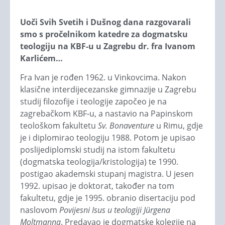
Uoči Svih Svetih i Dušnog dana razgovarali
smo s pročelnikom katedre za dogmatsku
teologiju na KBF-u u Zagrebu dr. fra Ivanom
Karlićem…
Fra Ivan je rođen 1962. u Vinkovcima. Nakon
klasične interdijecezanske gimnazije u Zagrebu
studij filozofije i teologije započeo je na
zagrebačkom KBF-u, a nastavio na Papinskom
teološkom fakultetu
Sv. Bonaventure
u Rimu, gdje
je i diplomirao teologiju 1988. Potom je upisao
poslijediplomski studij na istom fakultetu
(dogmatska teologija/kristologija) te 1990.
postigao akademski stupanj magistra. U jesen
1992. upisao je doktorat, također na tom
fakultetu, gdje je 1995. obranio disertaciju pod
naslovom
Povijesni Isus u teologiji Jürgena
Moltmanna
. Predavao je dogmatske kolegije na