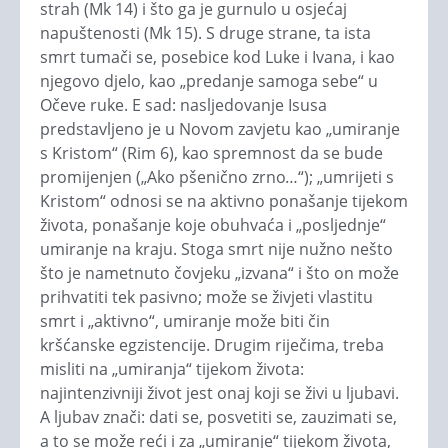
strah (Mk 14) i što ga je gurnulo u osjećaj
napuštenosti (Mk 15). S druge strane, ta ista
smrt tumači se, posebice kod Luke i Ivana, i kao
njegovo djelo, kao „predanje samoga sebe“ u
Očeve ruke. E sad: nasljedovanje Isusa
predstavljeno je u Novom zavjetu kao „umiranje
s Kristom“ (Rim 6), kao spremnost da se bude
promijenjen („Ako pšenično zrno
…
“); „umrijeti s
Kristom“ odnosi se na aktivno ponašanje tijekom
života, ponašanje koje obuhvaća i „posljednje“
umiranje na kraju. Stoga smrt nije nužno nešto
što je nametnuto čovjeku „izvana“ i što on može
prihvatiti tek pasivno; može se živjeti vlastitu
smrt i „aktivno“, umiranje može biti čin
kršćanske egzistencije. Drugim riječima, treba
misliti na „umiranja“ tijekom života:
najintenzivniji život jest onaj koji se živi u ljubavi.
A ljubav znači: dati se, posvetiti se, zauzimati se,
a to se može reći i za „umiranje“ tijekom života,