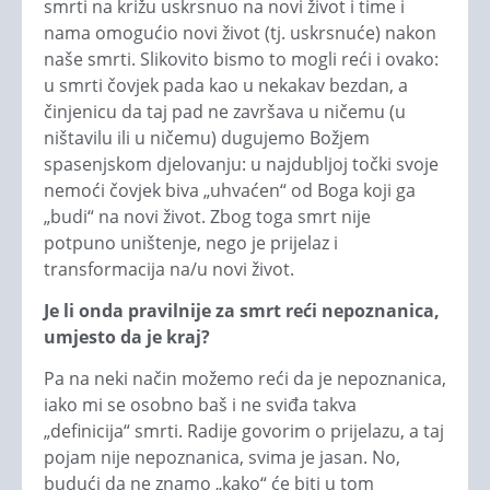
smrti na križu uskrsnuo na novi život i time i
nama omogućio novi život (tj. uskrsnuće) nakon
naše smrti. Slikovito bismo to mogli reći i ovako:
u smrti čovjek pada kao u nekakav bezdan, a
činjenicu da taj pad ne završava u ničemu (u
ništavilu ili u ničemu) dugujemo Božjem
spasenjskom djelovanju: u najdubljoj točki svoje
nemoći čovjek biva „uhvaćen“ od Boga koji ga
„budi“ na novi život. Zbog toga smrt nije
potpuno uništenje, nego je prijelaz i
transformacija na/u novi život.
Je li onda pravilnije za smrt reći nepoznanica,
umjesto da je kraj?
Pa na neki način možemo reći da je nepoznanica,
iako mi se osobno baš i ne sviđa takva
„definicija“ smrti. Radije govorim o prijelazu, a taj
pojam nije nepoznanica, svima je jasan. No,
budući da ne znamo „kako“ će biti u tom