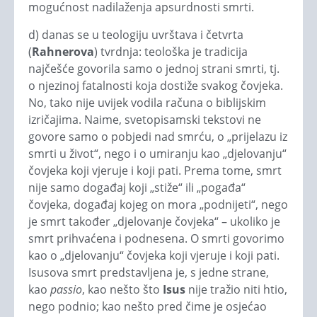
mogućnost nadilaženja apsurdnosti smrti.
d) danas se u teologiju uvrštava i četvrta
(
Rahnerova
) tvrdnja: teološka je tradicija
najčešće govorila samo o jednoj strani smrti, tj.
o njezinoj fatalnosti koja dostiže svakog čovjeka.
No, tako nije uvijek vodila računa o biblijskim
izričajima. Naime, svetopisamski tekstovi ne
govore samo o pobjedi nad smrću, o „prijelazu iz
smrti u život“, nego i o umiranju kao „djelovanju“
čovjeka koji vjeruje i koji pati. Prema tome, smrt
nije samo događaj koji „stiže“ ili „pogađa“
čovjeka, događaj kojeg on mora „podnijeti“, nego
je smrt također „djelovanje čovjeka“ – ukoliko je
smrt prihvaćena i podnesena. O smrti govorimo
kao o „djelovanju“ čovjeka koji vjeruje i koji pati.
Isusova smrt predstavljena je, s jedne strane,
kao
passio
, kao nešto što
Isus
nije tražio niti htio,
nego podnio; kao nešto pred čime je osjećao