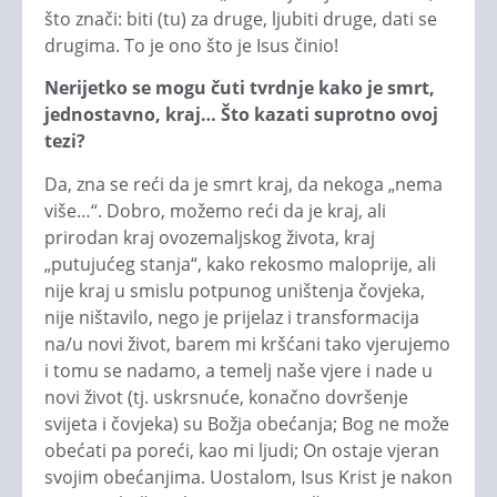
što znači: biti (tu) za druge, ljubiti druge, dati se
drugima. To je ono što je Isus činio!
Nerijetko se mogu čuti tvrdnje kako je smrt,
jednostavno, kraj… Što kazati suprotno ovoj
tezi?
Da, zna se reći da je smrt kraj, da nekoga „nema
više…“. Dobro, možemo reći da je kraj, ali
prirodan kraj ovozemaljskog života, kraj
„putujućeg stanja“, kako rekosmo maloprije, ali
nije kraj u smislu potpunog uništenja čovjeka,
nije ništavilo, nego je prijelaz i transformacija
na/u novi život, barem mi kršćani tako vjerujemo
i tomu se nadamo, a temelj naše vjere i nade u
novi život (tj. uskrsnuće, konačno dovršenje
svijeta i čovjeka) su Božja obećanja; Bog ne može
obećati pa poreći, kao mi ljudi; On ostaje vjeran
svojim obećanjima. Uostalom, Isus Krist je nakon