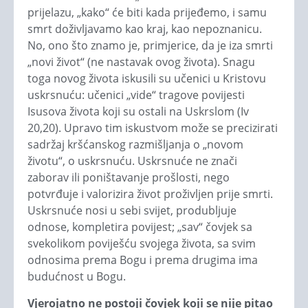
prijelazu, „kako“ će biti kada prijeđemo, i samu
smrt doživljavamo kao kraj, kao nepoznanicu.
No, ono što znamo je, primjerice, da je iza smrti
„novi život“ (ne nastavak ovog života). Snagu
toga novog života iskusili su učenici u Kristovu
uskrsnuću: učenici „vide“ tragove povijesti
Isusova života koji su ostali na Uskrslom (Iv
20,20). Upravo tim iskustvom može se precizirati
sadržaj kršćanskog razmišljanja o „novom
životu“, o uskrsnuću. Uskrsnuće ne znači
zaborav ili poništavanje prošlosti, nego
potvrđuje i valorizira život proživljen prije smrti.
Uskrsnuće nosi u sebi svijet, produbljuje
odnose, kompletira povijest; „sav“ čovjek sa
svekolikom poviješću svojega života, sa svim
odnosima prema Bogu i prema drugima ima
budućnost u Bogu.
Vjerojatno ne postoji čovjek koji se nije pitao