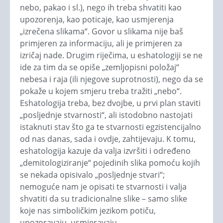
nebo, pakao i sl.), nego ih treba shvatiti kao
upozorenja, kao poticaje, kao usmjerenja
„izrečena slikama“. Govor u slikama nije baš
primjeren za informaciju, ali je primjeren za
izričaj nade. Drugim riječima, u eshatologiji se ne
ide za tim da se opiše „zemljopisni položaj“
nebesa i raja (ili njegove suprotnosti), nego da se
pokaže u kojem smjeru treba tražiti „nebo“.
Eshatologija treba, bez dvojbe, u prvi plan staviti
„posljednje stvarnosti“, ali istodobno nastojati
istaknuti stav što ga te stvarnosti egzistencijalno
od nas danas, sada i ovdje, zahtijevaju. K tomu,
eshatologija kazuje da valja izvršiti i određeno
„demitologiziranje“ pojedinih slika pomoću kojih
se nekada opisivalo „posljednje stvari“;
nemoguće nam je opisati te stvarnosti i valja
shvatiti da su tradicionalne slike – samo slike
koje nas simboličkim jezikom potiču,
upozoravaju, usmjeravaju.