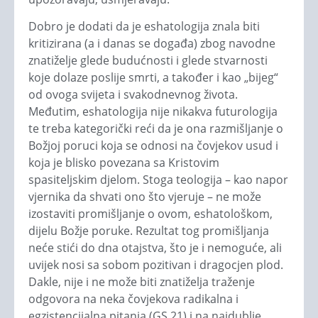
Dobro je dodati da je eshatologija znala biti
kritizirana (a i danas se događa) zbog navodne
znatiželje glede budućnosti i glede stvarnosti
koje dolaze poslije smrti, a također i kao „bijeg“
od ovoga svijeta i svakodnevnog života.
Međutim, eshatologija nije nikakva futurologija
te treba kategorički reći da je ona razmišljanje o
Božjoj poruci koja se odnosi na čovjekov usud i
koja je blisko povezana sa Kristovim
spasiteljskim djelom. Stoga teologija – kao napor
vjernika da shvati ono što vjeruje – ne može
izostaviti promišljanje o ovom, eshatološkom,
dijelu Božje poruke. Rezultat tog promišljanja
neće stići do dna otajstva, što je i nemoguće, ali
uvijek nosi sa sobom pozitivan i dragocjen plod.
Dakle, nije i ne može biti znatiželja traženje
odgovora na neka čovjekova radikalna i
egzistencijalna pitanja (GS 21) i na najdublje