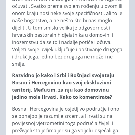
očuvati. Svatko prema svojem rođenju u ovom ili
onom kraju nosi neke svoje specifičnosti, ali to je
naše bogatstvo, a ne nešto što bi nas moglo
dijeliti. U tom smislu velika je odgovornost i
hrvatskih pastoralnih djelatnika u domovini i
inozemstvu da se to i nadalje potiče i očuva.
Voljeti svoje uvijek uključuje i poštivanje drugoga
i drukčijega. Jedno bez drugoga ne može i ne
smije.
Razvidno je kako i Srbi i Bošnjaci svojataju
Bosnu i Hercegovinu kao svoj ekskluzivni
teritorij. Međutim, za nju kao domovinu
jedino mole Hrvati. Kako to komentirate?
Bosna i Hercegovina je osjetljivo područje i ono
se ponajbolje razumije srcem, a Hrvati su na
povijesnoj vjetrometini toga područja živjeli i
preživjeli stoljećima jer su ga voljeli i osjećali ga