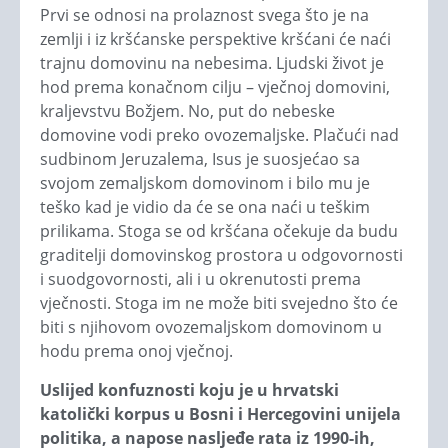
Prvi se odnosi na prolaznost svega što je na
zemlji i iz kršćanske perspektive kršćani će naći
trajnu domovinu na nebesima. Ljudski život je
hod prema konačnom cilju – vječnoj domovini,
kraljevstvu Božjem. No, put do nebeske
domovine vodi preko ovozemaljske. Plačući nad
sudbinom Jeruzalema, Isus je suosjećao sa
svojom zemaljskom domovinom i bilo mu je
teško kad je vidio da će se ona naći u teškim
prilikama. Stoga se od kršćana očekuje da budu
graditelji domovinskog prostora u odgovornosti
i suodgovornosti, ali i u okrenutosti prema
vječnosti. Stoga im ne može biti svejedno što će
biti s njihovom ovozemaljskom domovinom u
hodu prema onoj vječnoj.
Uslijed konfuznosti koju je u hrvatski
katolički korpus u Bosni i Hercegovini unijela
politika, a napose nasljeđe rata iz 1990-ih,