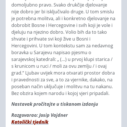
domoljubno pravo. Svako drukčije djelovanje
nije dobro jer bi isključivalo druge. U tom smislu
je potrebna molitva, ali i konkretno djelovanje na
dobrobit Bosne i Hercegovine i svih koji je vole i
djeluju na njezino dobro. Volio bih da to tako
shvate i prihvate svi koji žive u Bosni i
Hercegovini. U tom kontekstu sam za nedavnog
boravka u Sarajevu napisao pjesmu o
sarajevskoj katedrali: „ (…) u prvoj klupi starica /
s krunicom u ruci / moli za ovu zemlju / i ovaj
grad.“ Ljubav uvijek mora otvarati prostor dobra
i pravednosti za sve, a to za vjernike, dakako, na
poseban način uključuje i molitvu na tu nakanu.
Bez obzira kojem narodu i kojoj vjeri pripadali.
Nastavak pročitajte u tiskanom izdanju
Razgovarao: Josip Vajdner
Katolički tjednik