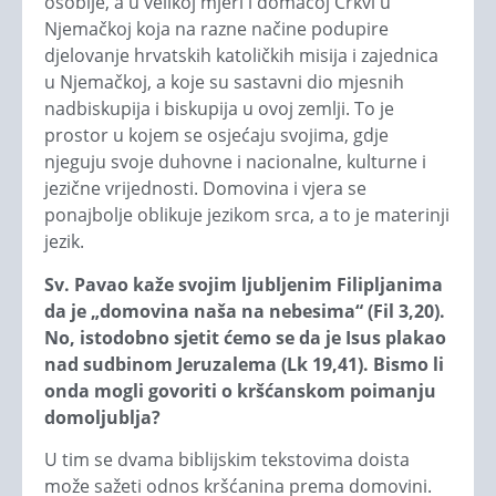
osoblje, a u velikoj mjeri i domaćoj Crkvi u
Njemačkoj koja na razne načine podupire
djelovanje hrvatskih katoličkih misija i zajednica
u Njemačkoj, a koje su sastavni dio mjesnih
nadbiskupija i biskupija u ovoj zemlji. To je
prostor u kojem se osjećaju svojima, gdje
njeguju svoje duhovne i nacionalne, kulturne i
jezične vrijednosti. Domovina i vjera se
ponajbolje oblikuje jezikom srca, a to je materinji
jezik.
Sv. Pavao kaže svojim ljubljenim Filipljanima
da je „domovina naša na nebesima“ (Fil 3,20).
No, istodobno sjetit ćemo se da je Isus plakao
nad sudbinom Jeruzalema (Lk 19,41). Bismo li
onda mogli govoriti o kršćanskom poimanju
domoljublja?
U tim se dvama biblijskim tekstovima doista
može sažeti odnos kršćanina prema domovini.