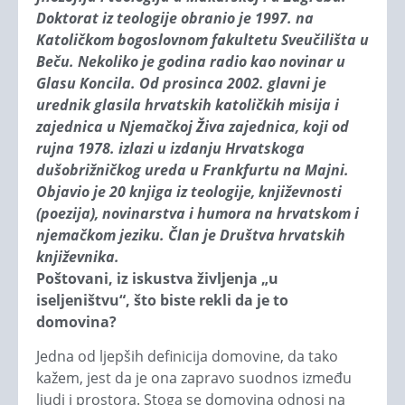
Doktorat iz teologije obranio je 1997. na
Katoličkom bogoslovnom fakultetu Sveučilišta u
Beču. Nekoliko je godina radio kao novinar u
Glasu Koncila. Od prosinca 2002. glavni je
urednik glasila hrvatskih katoličkih misija i
zajednica u Njemačkoj Živa zajednica, koji od
rujna 1978. izlazi u izdanju Hrvatskoga
dušobrižničkog ureda u Frankfurtu na Majni.
Objavio je 20 knjiga iz teologije, književnosti
(poezija), novinarstva i humora na hrvatskom i
njemačkom jeziku. Član je Društva hrvatskih
književnika.
Poštovani, iz iskustva življenja „u
iseljeništvu“, što biste rekli da je to
domovina?
Jedna od ljepših definicija domovine, da tako
kažem, jest da je ona zapravo suodnos između
ljudi i prostora. Stoga se domovina odnosi na