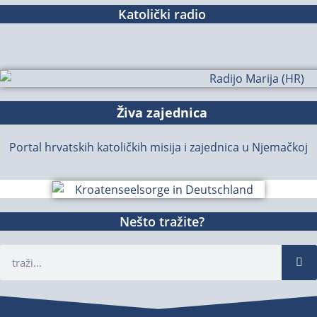
Katolički radio
Živa zajednica
Portal hrvatskih katoličkih misija i zajednica u Njemačkoj
Nešto tražite?