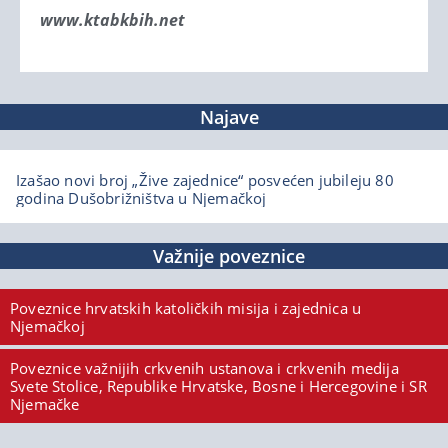
www.ktabkbih.net
Najave
Izašao novi broj „Žive zajednice“ posvećen jubileju 80
godina Dušobrižništva u Njemačkoj
Važnije poveznice
Poveznice hrvatskih katoličkih misija i zajednica u
Njemačkoj
Poveznice važnijih crkvenih ustanova i crkvenih medija
Svete Stolice, Republike Hrvatske, Bosne i Hercegovine i SR
Njemačke