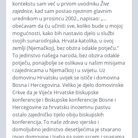
kontekstu sam već u prvom uvodniku
Žive
zajednice
, kad sam postao njezinim glavnim
urednikom u prosincu 2002., napisao: „…
obećavam da ću učiniti sve, koliko bude u mojoj
mogućnosti, kako bih nastavio djelo u službi
svojih sunarodnjaka, Hrvata-katolika, u ovoj
zemlji (Njemačkoj), bez obzira odakle potječu.“
To jedinstvo našega naroda, bez obzira odakle
potječu, ponajbolje se oslikava u našim misijama
i zajednicama u Njemačkoj i u svijetu. Uz
domovinu Hrvatsku uvijek se ističe i domovina
Bosna i Hercegovina. Veliko je djelo domovinske
Crkve da je Vijeće Hrvatske biskupske
konferencije i Biskupske konferencije Bosne i
Hercegovine za hrvatsku inozemnu pastvu
ostalo zajedničko tijelo obiju biskupskih
konferencija. To naše zdravo vjersko i
domoljubno jedinstvo desetljećima je stvarano
izvan domovine i treba ga svim srcem i snagama