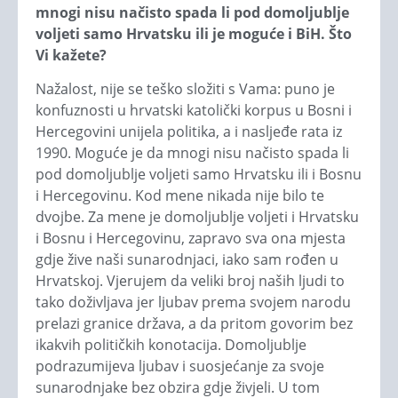
mnogi nisu načisto spada li pod domoljublje
voljeti samo Hrvatsku ili je moguće i BiH. Što
Vi kažete?
Nažalost, nije se teško složiti s Vama: puno je
konfuznosti u hrvatski katolički korpus u Bosni i
Hercegovini unijela politika, a i nasljeđe rata iz
1990. Moguće je da mnogi nisu načisto spada li
pod domoljublje voljeti samo Hrvatsku ili i Bosnu
i Hercegovinu. Kod mene nikada nije bilo te
dvojbe. Za mene je domoljublje voljeti i Hrvatsku
i Bosnu i Hercegovinu, zapravo sva ona mjesta
gdje žive naši sunarodnjaci, iako sam rođen u
Hrvatskoj. Vjerujem da veliki broj naših ljudi to
tako doživljava jer ljubav prema svojem narodu
prelazi granice država, a da pritom govorim bez
ikakvih političkih konotacija. Domoljublje
podrazumijeva ljubav i suosjećanje za svoje
sunarodnjake bez obzira gdje živjeli. U tom