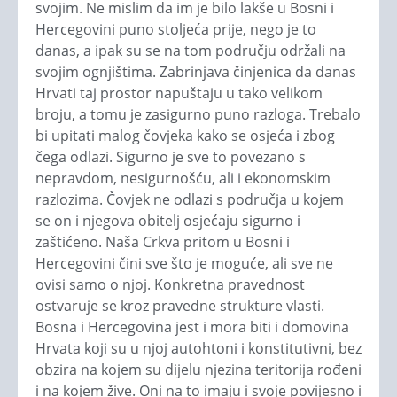
svojim. Ne mislim da im je bilo lakše u Bosni i
Hercegovini puno stoljeća prije, nego je to
danas, a ipak su se na tom području održali na
svojim ognjištima. Zabrinjava činjenica da danas
Hrvati taj prostor napuštaju u tako velikom
broju, a tomu je zasigurno puno razloga. Trebalo
bi upitati malog čovjeka kako se osjeća i zbog
čega odlazi. Sigurno je sve to povezano s
nepravdom, nesigurnošću, ali i ekonomskim
razlozima. Čovjek ne odlazi s područja u kojem
se on i njegova obitelj osjećaju sigurno i
zaštićeno. Naša Crkva pritom u Bosni i
Hercegovini čini sve što je moguće, ali sve ne
ovisi samo o njoj. Konkretna pravednost
ostvaruje se kroz pravedne strukture vlasti.
Bosna i Hercegovina jest i mora biti i domovina
Hrvata koji su u njoj autohtoni i konstitutivni, bez
obzira na kojem su dijelu njezina teritorija rođeni
i na kojem žive. Oni na to imaju i svoje povijesno i