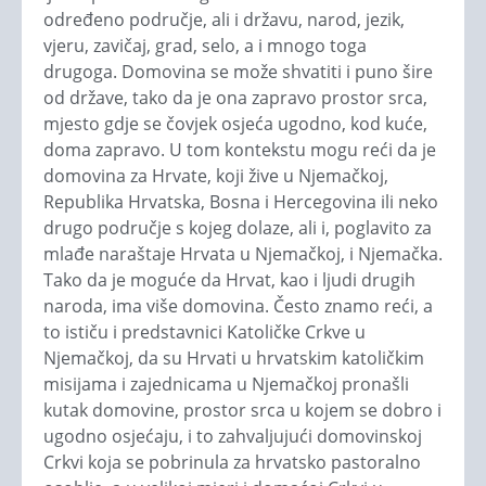
određeno područje, ali i državu, narod, jezik,
vjeru, zavičaj, grad, selo, a i mnogo toga
drugoga. Domovina se može shvatiti i puno šire
od države, tako da je ona zapravo prostor srca,
mjesto gdje se čovjek osjeća ugodno, kod kuće,
doma zapravo. U tom kontekstu mogu reći da je
domovina za Hrvate, koji žive u Njemačkoj,
Republika Hrvatska, Bosna i Hercegovina ili neko
drugo područje s kojeg dolaze, ali i, poglavito za
mlađe naraštaje Hrvata u Njemačkoj, i Njemačka.
Tako da je moguće da Hrvat, kao i ljudi drugih
naroda, ima više domovina. Često znamo reći, a
to ističu i predstavnici Katoličke Crkve u
Njemačkoj, da su Hrvati u hrvatskim katoličkim
misijama i zajednicama u Njemačkoj pronašli
kutak domovine, prostor srca u kojem se dobro i
ugodno osjećaju, i to zahvaljujući domovinskoj
Crkvi koja se pobrinula za hrvatsko pastoralno