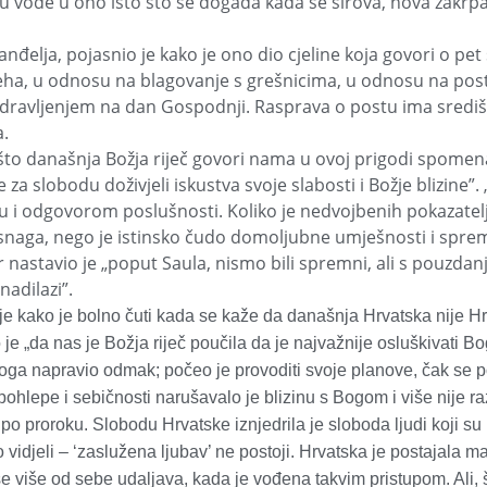
ju vode u ono isto što se događa kada se sirova, nova zakrpa s
lja, pojasnio je kako je ono dio cjeline koja govori o pet
jeha, u odnosu na blagovanje s grešnicima, u odnosu na pos
dravljenjem na dan Gospodnji. Rasprava o postu ima središn
.
što današnja Božja riječ govori nama u ovoj prigodi spomena
 slobodu doživjeli iskustva svoje slabosti i Božje blizine”. 
ečju i odgovorom poslušnosti. Koliko je nedvojbenih pokaza
 snaga, nego je istinsko čudo domoljubne umješnosti i spremn
 jer nastavio je „poput Saula, nismo bili spremni, ali s pouzd
adilazi”.
je kako je bolno čuti kada se kaže da današnja Hrvatska nije Hr
je „da nas je Božja riječ poučila da je najvažnije osluškivati Bo
d toga napravio odmak; počeo je provoditi svoje planove, čak se 
pohlepe i sebičnosti narušavalo je blizinu s Bogom i više nije r
 po proroku. Slobodu Hrvatske iznjedrila je sloboda ljudi koji su 
o vidjeli – ‘zaslužena ljubav’ ne postoji. Hrvatska je postajala 
 više od sebe udaljava, kada je vođena takvim pristupom. Ali, š