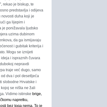
 rekao je biskup, te
nosno predstavlja i odijeva
 novosti duha koji je
ući ga lijepim i
ja je ponižavala ljudsko
 mjera uzima dubinom
enkova, da ga ismijavaju
enost i gubitak kriterija i
ato. Mogu se iznijeti
 ideja i ispraznih čuvara
u dubokoj nepravdi
krpa traje već dugo, samo
 od dva i pol desetljeća
osti slobodne Hrvatske i
kojoj se ništa ne žali
ga. Vidimo istinske
brige,
ičkomu napretku,
osti bez toga nema. To je