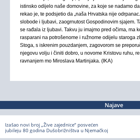
istinsko odijelo naše domovine, za koje se nadamo da ć
rekao je, te podsjetio da „naša Hrvatska nije odrpanac.
slobode i ljubavi, zaogrnutost Gospodinovim sjajem.
se rađala iz ljubavi. Takvu ju imajmo pred očima, ma ko
rasparani na potrošenome i ružnome odijelu staroga zla
Stoga, s iskrenim pouzdanjem, zagovorom se preporu
njegovu volju i činiti dobro, u novome Kristovu ruhu, r
ravnanjem mo Miroslava Martinjaka.
(IKA)
Najave
Izašao novi broj „Žive zajednice“ posvećen
jubileju 80 godina Dušobrižništva u Njemačkoj