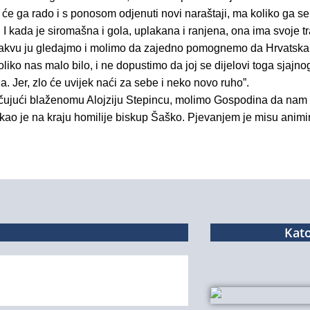
e ga rado i s ponosom odjenuti novi naraštaji, ma koliko ga se ž
 I kada je siromašna i gola, uplakana i ranjena, ona ima svoje t
 Takvu ju gledajmo i molimo da zajedno pomognemo da Hrvatska 
liko nas malo bilo, i ne dopustimo da joj se dijelovi toga sjajnog
. Jer, zlo će uvijek naći za sebe i neko novo ruho”.
čujući blaženomu Alojziju Stepincu, molimo Gospodina da na
ekao je na kraju homilije biskup Šaško.
Pjevanjem je misu animi
Kato