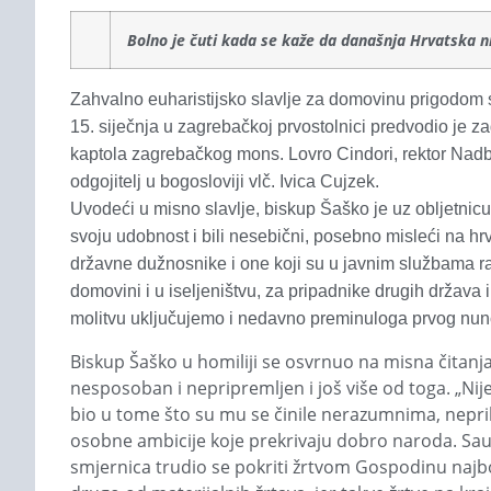
Bolno je čuti kada se kaže da današnja Hrvatska ni
Zahvalno euharistijsko slavlje za domovinu prigodom
15. siječnja u zagrebačkoj prvostolnici predvodio je 
kaptola zagrebačkog mons. Lovro Cindori, rektor Nad
odgojitelj u bogosloviji vlč. Ivica Cujzek.
Uvodeći u misno slavlje, biskup Šaško je uz obljetnic
svoju udobnost i bili nesebični, posebno misleći na hrv
državne dužnosnike i one koji su u javnim službama rad
domovini i u iseljeništvu, za pripadnike drugih država i
molitvu uključujemo i nedavno preminuloga prvog nunci
Biskup Šaško u homiliji se osvrnuo na misna čitanja 
nesposoban i nepripremljen i još više od toga. „Nije
bio u tome što su mu se činile nerazumnima, neprikl
osobne ambicije koje prekrivaju dobro naroda. Saul
smjernica trudio se pokriti žrtvom Gospodinu najbol