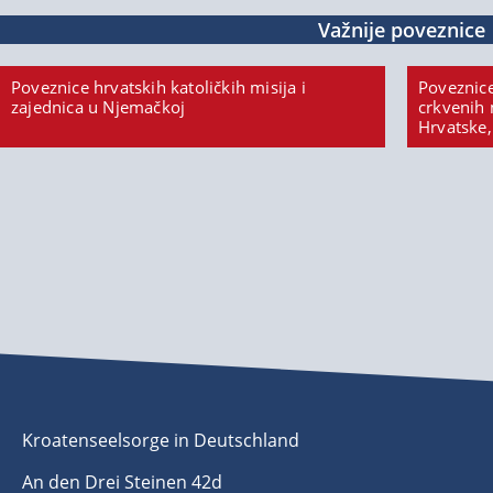
Važnije poveznice
Poveznice hrvatskih katoličkih misija i
Poveznice
zajednica u Njemačkoj
crkvenih 
Hrvatske,
Kroatenseelsorge in Deutschland
An den Drei Steinen 42d