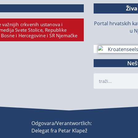
Živa
Portal hrvatskih kat
 važnijih crkvenih ustanova i
medija Svete Stolice, Republike
u N
 Bosne i Hercegovine i SR Njemačke
Nešt
Odgovara/Verantwortlich:
Delegat fra Petar Klapež