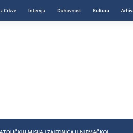
Iz Crkve
Intervju
Duhovnost
Kultura
Arhiv
TOLIČKIH MISIJA I ZAJEDNICA U NJEMAČKOJ