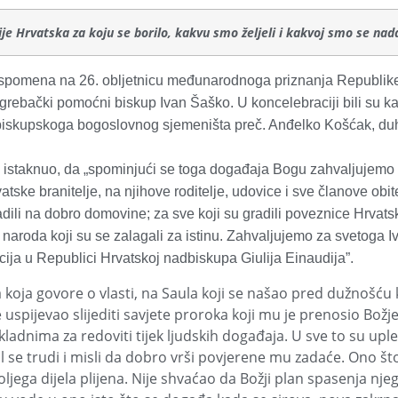
je Hrvatska za koju se borilo, kakvu smo željeli i kakvoj smo se nada
 spomena na 26. obljetnicu međunarodnoga priznanja Republike
zagrebački pomoćni biskup Ivan Šaško. U koncelebraciji bili su 
biskupskoga bogoslovnog sjemeništa preč. Anđelko Košćak, du
u istaknuo, da „spominjući se toga događaja Bogu zahvaljujemo z
atske branitelje, na njihove roditelje, udovice i sve članove obit
ili na dobro domovine; za sve koji su gradili poveznice Hrvatske
 naroda koji su se zalagali za istinu. Zahvaljujemo za svetoga Iv
ja u Republici Hrvatskoj nadbiskupa Giulija Einaudija”.
koja govore o vlasti, na Saula koji se našao pred dužnošću kr
 uspijevao slijediti savjete proroka koji mu je prenosio Bož
adnima za redoviti tijek ljudskih događaja. U sve to su uplet
 se trudi i misli da dobro vrši povjerene mu zadaće. Ono št
jega dijela plijena. Nije shvaćao da Božji plan spasenja nje