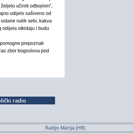
eljelo učiniti odbojnim”,
rajno odijelo sašiveno od
ostane nalik sebi, kakva
 odijela otkidaju i budu
m pomogne prepoznati
rao zbor bogoslova pod
lički radio