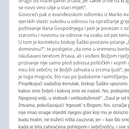
drugo od materijalnih žrtava, jer takve žrtve na kra
se novo vino ulije u stari mijeh”.
Govoreći pak o evanđeoskom odlomku iz Marko evanđe
vjerskih vlasti: sukobu u odnosu na opraštanje gri
poštivanje dana Gospodnjega i peti je povezan s oz
staromu i novomu se odnose na svaku od pet tema
U tom je kontekstu biskup Šaško postavio pitanje „
domovinu?”, te podsjetio „da smo u vremenu borbe za
iskušavani teretom žrtava, ali i vođeni Božjom rij
priznanje nije samo plod odnosa političkih i vojnih
nisu bili sebični, te Božjih zahvata u srcima ljudi”,
je toga moguće, što nas po ljudskome razmišljanju n
Propitkujući sadašnji trenutak, biskup Šaško upozorio 
kakvu smo željeli i kakvoj smo se nadali. No, podsjetio 
Njegovoj volji, u slobodi i velikodušnosti”. „Saul je o
žrtvama, pokušavajući ‘trgovati’ s Bogom. No, ozračje 
nije imao snage slijediti njegov glas koji mu je dolazio
budu hrabri, ne tražeći ništa zauzvrat, jer – kao što sm
kada je bila zahvaćena pohlepom i sebičnošću, i sve se