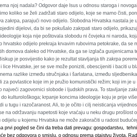
ema njoj nadala? Odgovor daje Isus u odnosu staroga i novoga”,
o koliko se želi zadržati staro odijelo, koje se marno čisti, po
nova zakrpa, parajući novo odijelo. Slobodna Hrvatska nastala je u
edini dijelovi, da bi se pokušalo zakrpati staro odijelo, prikazuj
e ideologije koja nije poštovala slobodu ni čovjeka ni naroda, ko
vo hrvatsko odijelo prekraja krvavim rubovima petokrake, da se
itih domova daleko od Hrvatske, da ga se izglača gusjenicama t
kup je posvijestio kako je rezultat stavljanja tih zakrpa poremeć
 lice Hrvatske, jer se sve može poniziti, obescijeniti i baciti u bl
a nema razlike između stručnjaka i šarlatana, između sljedbenika
li za povlastice koje im je pružio komunistički režim; koji im je 
 najveći zagovornici slobode i ljudskih prava. To stavljanje za
do kulturološkoga; krpanje koncima ideologije koju je prije više
i u tugu i razočaranost. Ali, to je očito i cilj neisticanja vrijedn
se na održavanju napetosti koje vraćaju u neku drugu prošlost o 
mu odijelu u kojemu Hrvatska ne može zakoračiti u radost buduće
a prvi pogled se čini da treba dati prevagu: gospodarstvu,
tehn
guće bez odgovora o smislu, o odnosu prema otajstvu života. Rad