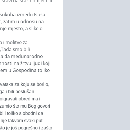
tavi na staro odijelo ili
 sukoba između Isusa i
t, zatim u odnosu na
je mjesto, a slike o
 i molitve za
„Tada smo bili
telja da međunarodno
osti na žrtvu ljudi koji
anjem u Gospodina toliko
vatska za koju se borilo,
ga i biti poslušan
poigravati obredima i
azumio što mu Bog govori i
bili toliko slobodni da
manje takvom svaki put
to je još pogrešno i zašto