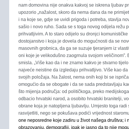
nam domovina nije onakva kakvoj se iskrena ljubav pr
upozorio „nažalost, skoro da nema dana da ne primijetim
i na koje se, gdje se uvidi prigoda i potreba, stavlja 
sašio i novo ruho. Sada se s toga novog odijela režu poj
prihvatljivim. A to staro odijelo su dronjci komunističk
dostojanstvo i koja je dovela do mogućnosti da se no
masovnih grobnica, da ga se suzuje tjeranjem iz vlast
oni koje je velikodušno zaogrnula svojom veličinom”. Bis
smisla. „Više kao da i ne znamo kakvo je stvarno tijelo i
najveće neistine da izgledaju prihvatljivo. Više kao d
svojih položaja. Na žalost, nema onih koji bi se ispriča
omogućio da se obogate i da se sada predstavljaju kao
što mijenja područja: od političkoga, preko medijskoga 
odbacio hrvatski narod, a osobito hrvatski branitelji, vod
obrane koja je natopljena ljubavlju. Umjesto toga radi 
rasvijetliti, nego se pokušava podići vrijednost staro
one neposredne koje zadiru u život našega društva; i n
obrazovanju, demografiji, ipak je jasno da to nije mo