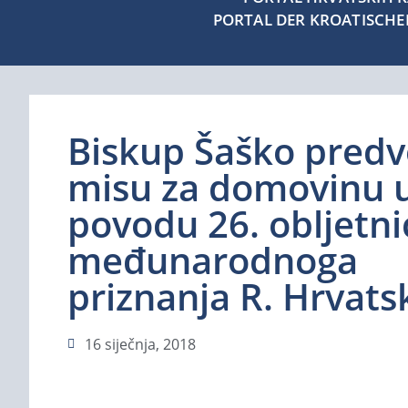
PORTAL DER KROATISCH
Biskup Šaško predv
misu za domovinu 
povodu 26. obljetni
međunarodnoga
priznanja R. Hrvats
16 siječnja, 2018