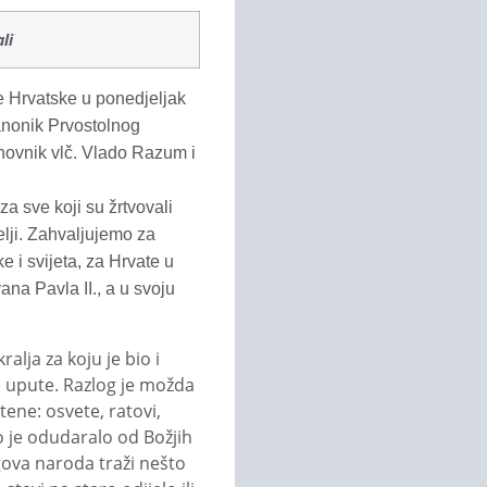
li
 Hrvatske u ponedjeljak
kanonik Prvostolnog
hovnik vlč. Vlado Razum i
a sve koji su žrtvovali
elji. Zahvaljujemo za
 i svijeta, za Hrvate u
ana Pavla II., a u svoju
alja za koju je bio i
je upute. Razlog je možda
ene: osvete, ratovi,
o je odudaralo od Božjih
gova naroda traži nešto