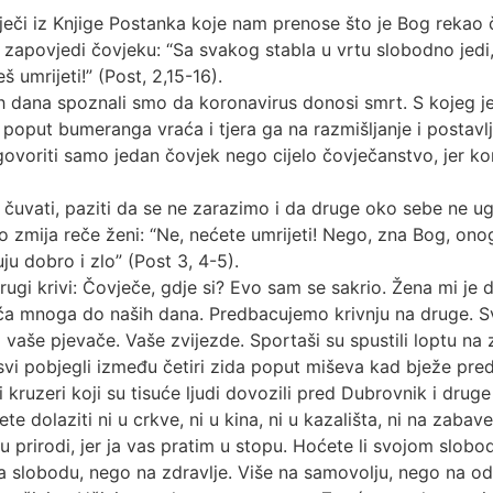
iječi iz Knjige Postanka koje nam prenose što je Bog rekao 
 zapovjedi čovjeku: “Sa svakog stabla u vrtu slobodno jedi,
š umrijeti!” (Post, 2,15-16).
dana spoznali smo da koronavirus donosi smrt. S kojeg je 
 poput bumeranga vraća i tjera ga na razmišljanje i postavlj
odgovoriti samo jedan čovjek nego cijelo čovječanstvo, jer 
čuvati, paziti da se ne zarazimo i da druge oko sebe ne ug
to zmija reče ženi: “Ne, nećete umrijeti! Nego, zna Bog, ono
uju dobro i zlo” (Post 3, 4-5).
ugi krivi: Čovječe, gdje si? Evo sam se sakrio. Žena mi je da
ljeća mnoga do naših dana. Predbacujemo krivnju na druge. Sv
 vaše pjevače. Vaše zvijezde. Sportaši su spustili loptu na ze
e svi pobjegli između četiri zida poput miševa kad bježe 
ki kruzeri koji su tisuće ljudi dovozili pred Dubrovnik i dr
 dolaziti ni u crkve, ni u kina, ni u kazališta, ni na zabave,
e u prirodi, jer ja vas pratim u stopu. Hoćete li svojom sl
i na slobodu, nego na zdravlje. Više na samovolju, nego na 