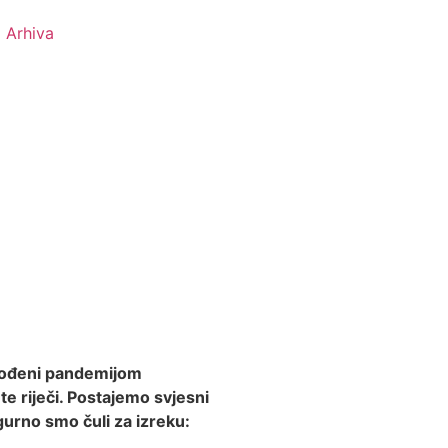
Arhiva
pogođeni pandemijom
e riječi. Postajemo svjesni
igurno smo čuli za izreku: