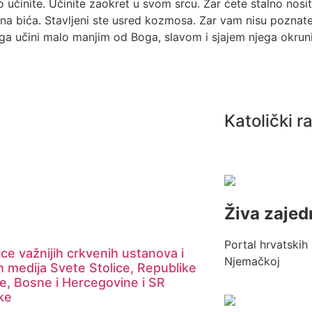
o učinite. Učinite zaokret u svom srcu. Zar ćete stalno nosi
na bića. Stavljeni ste usred kozmosa. Zar vam nisu poznate 
ga učini malo manjim od Boga, slavom i sjajem njega okruni” (
Katolički r
Živa zajed
Portal hrvatskih 
ce važnijih crkvenih ustanova i
Njemačkoj
h medija Svete Stolice, Republike
e, Bosne i Hercegovine i SR
ke