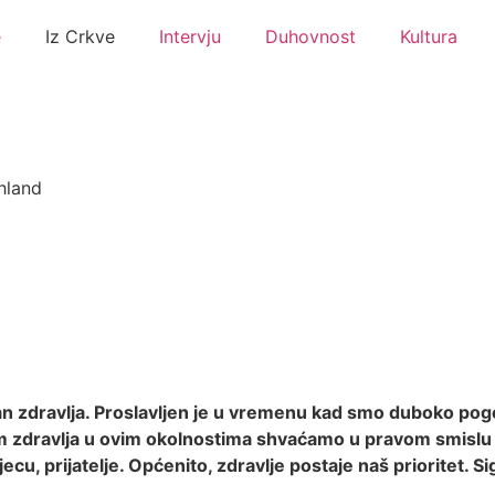
e
Iz Crkve
Intervju
Duhovnost
Kultura
hland
ki dan zdravlja. Proslavljen je u vremenu kad smo duboko 
m zdravlja u ovim okolnostima shvaćamo u pravom smislu t
ecu, prijatelje. Općenito, zdravlje postaje naš prioritet. S