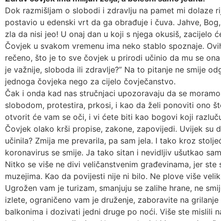
Dok razmišljam o slobodi i zdravlju na pamet mi dolaze r
postavio u edenski vrt da ga obrađuje i čuva. Jahve, Bog,
zla da nisi jeo! U onaj dan u koji s njega okusiš, zacijelo će
Čovjek u svakom vremenu ima neko stablo spoznaje. Ovih 
rečeno, što je to sve čovjek u prirodi učinio da mu se ona
je važnije, sloboda ili zdravlje?” Na to pitanje ne smije 
jednoga čovjeka nego za cijelo čovječanstvo.
Čak i onda kad nas stručnjaci upozoravaju da se moramo 
slobodom, protestira, prkosi, i kao da želi ponoviti ono š
otvorit će vam se oči, i vi ćete biti kao bogovi koji razluč
Čovjek olako krši propise, zakone, zapovijedi. Uvijek su dr
učinila? Zmija me prevarila, pa sam jela. I tako kroz sto
koronavirus se smije. Ja tako sitan i nevidljiv ušutkao sam
Nitko se više ne divi veličanstvenim građevinama, jer st
muzejima. Kao da povijesti nije ni bilo. Ne plove više veli
Ugrožen vam je turizam, smanjuju se zalihe hrane, ne smijete
izlete, ograničeno vam je druženje, zaboravite na grilanj
balkonima i dozivati jedni druge po noći. Više ste mislil