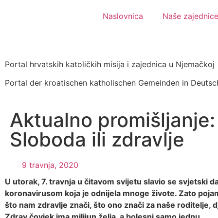
Naslovnica
Naše zajednic
Portal hrvatskih katoličkih misija i zajednica u Njemačkoj
Portal der kroatischen katholischen Gemeinden in Deutsc
Aktualno promišljanje:
Sloboda ili zdravlje
9 travnja, 2020
U utorak, 7. travnja u čitavom svijetu slavio se svjets
koronavirusom koja je odnijela mnoge živote. Zato poja
što nam zdravlje znači, što ono znači za naše roditelje, dj
Zdrav čovjek ima milijun želja, a bolesni samo jednu.