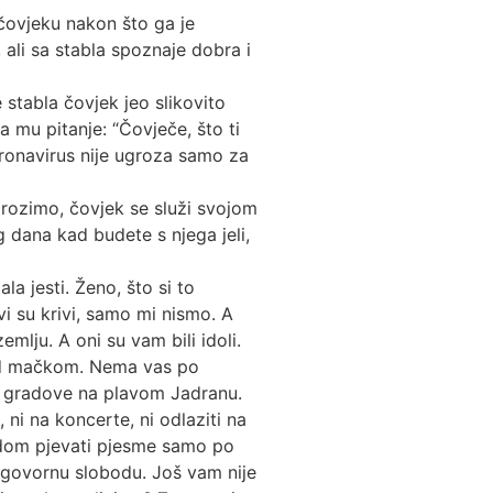
čovjeku nakon što ga je
 ali sa stabla spoznaje dobra i
stabla čovjek jeo slikovito
a mu pitanje: “Čovječe, što ti
koronavirus nije ugroza samo za
rozimo, čovjek se služi svojom
g dana kad budete s njega jeli,
la jesti. Ženo, što si to
i su krivi, samo mi nismo. A
mlju. A oni su vam bili idoli.
pred mačkom. Nema vas po
uge gradove na plavom Jadranu.
 ni na koncerte, ni odlaziti na
obodom pjevati pjesme samo po
odgovornu slobodu. Još vam nije