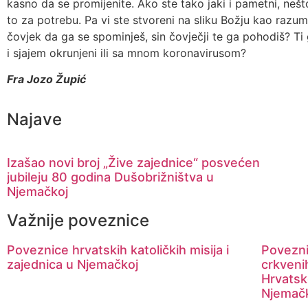
kasno da se promijenite. Ako ste tako jaki i pametni, nešt
to za potrebu. Pa vi ste stvoreni na sliku Božju kao razum
čovjek da ga se spominješ, sin čovječji te ga pohodiš? Ti 
i sjajem okrunjeni ili sa mnom koronavirusom?
Fra Jozo Župić
Najave
Izašao novi broj „Žive zajednice“ posvećen
jubileju 80 godina Dušobrižništva u
Njemačkoj
Važnije poveznice
Poveznice hrvatskih katoličkih misija i
Povezni
zajednica u Njemačkoj
crkveni
Hrvatsk
Njemač