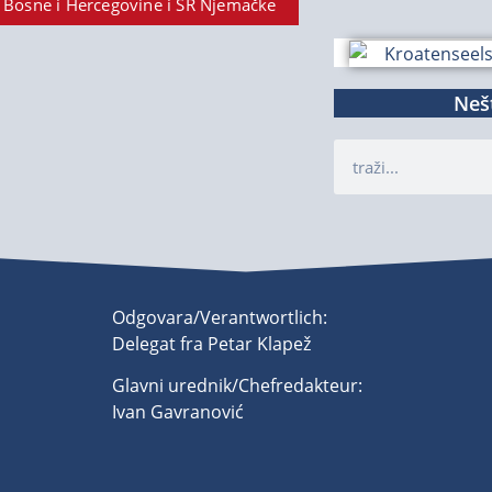
 Bosne i Hercegovine i SR Njemačke
Nešt
Odgovara/Verantwortlich:
Delegat fra Petar Klapež
Glavni urednik/Chefredakteur:
Ivan Gavranović