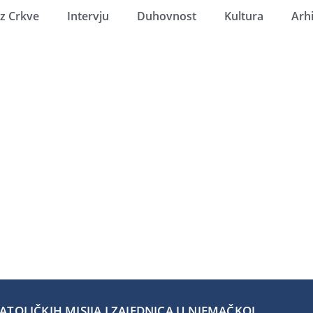
Iz Crkve
Intervju
Duhovnost
Kultura
Arh
TOLIČKIH MISIJA I ZAJEDNICA U NJEMAČKOJ