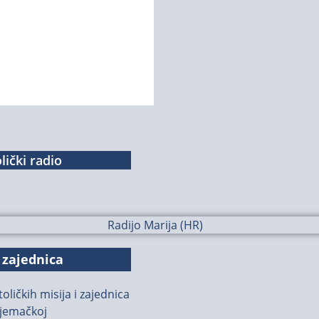
lički radio
 zajednica
oličkih misija i zajednica
jemačkoj