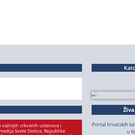
Kato
Živa
Portal hrvatskih kat
 važnijih crkvenih ustanova i
medija Svete Stolice, Republike
u N