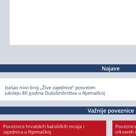
Najave
Izašao novi broj „Žive zajednice“ posvećen
jubileju 80 godina Dušobrižništva u Njemačkoj
Važnije poveznice
Poveznice hrvatskih katoličkih misija i
Poveznice
zajednica u Njemačkoj
crkvenih 