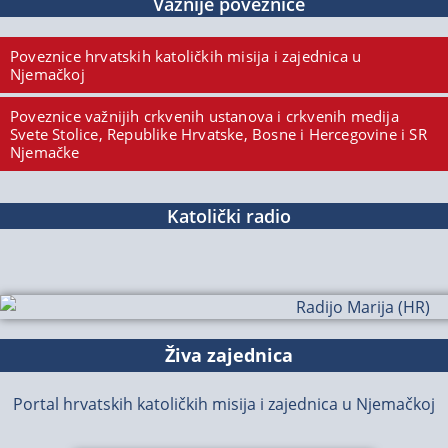
Važnije poveznice
Poveznice hrvatskih katoličkih misija i zajednica u
Njemačkoj
Poveznice važnijih crkvenih ustanova i crkvenih medija
Svete Stolice, Republike Hrvatske, Bosne i Hercegovine i SR
Njemačke
Katolički radio
Živa zajednica
Portal hrvatskih katoličkih misija i zajednica u Njemačkoj