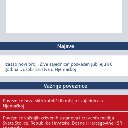
Najave
Izašao novi broj „Žive zajednice“ posvećen jubileju 80
godina Dušobrižništva u Njemačkoj
Važnije poveznice
Poveznice hrvatskih katoličkih misija i zajednica u
Njemačkoj
Poveznice važnijih crkvenih ustanova i crkvenih medija
Svete Stolice, Republike Hrvatske, Bosne i Hercegovine i SR