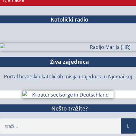
Njemačke
Katolički radio
Živa zajednica
Portal hrvatskih katoličkih misija i zajednica u Njemačkoj
Nešto tražite?