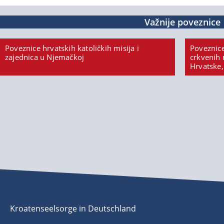
Važnije poveznice
Poveznice hrvatskih katoličkih misija i
Poveznice
zajednica u Njemačkoj
crkvenih 
Hrvatske,
Kroatenseelsorge in Deutschland