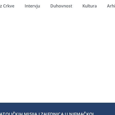
Iz Crkve
Intervju
Duhovnost
Kultura
Arh
TOLIČKIH MISIJA I ZAJEDNICA U NJEMAČKOJ