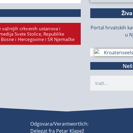
Živa
Portal hrvatskih kat
 važnijih crkvenih ustanova i
medija Svete Stolice, Republike
u N
 Bosne i Hercegovine i SR Njemačke
Nešt
Odgovara/Verantwortlich:
Delegat fra Petar Klapež