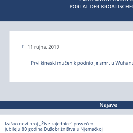
PORTAL DER KROATISCH
11 rujna, 2019
Prvi kineski mučenik podnio je smrt u Wuhanu 
Najave
Izašao novi broj „Žive zajednice“ posvećen
jubileju 80 godina Dušobrižništva u Njemačkoj