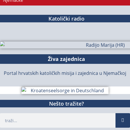
Njemačke
Katolički radio
Živa zajednica
Portal hrvatskih katoličkih misija i zajednica u Njemačkoj
Nešto tražite?