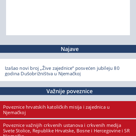
Najave
Izašao novi broj „Žive zajednice“ posvećen jubileju 80
godina Dušobrižništva u Njemačkoj
Važnije poveznice
Poveznice hrvatskih katoličkih misija i zajednica u
Njemačkoj
Poveznice važnijih crkvenih ustanova i crkvenih medija
Svete Stolice, Republike Hrvatske, Bosne i Hercegovine i SR