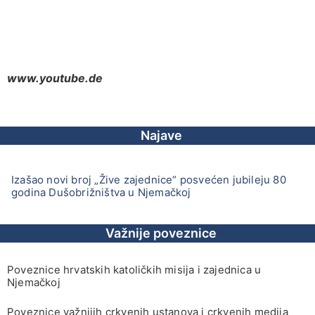
www.youtube.de
Najave
Izašao novi broj „Žive zajednice“ posvećen jubileju 80
godina Dušobrižništva u Njemačkoj
Važnije poveznice
Poveznice hrvatskih katoličkih misija i zajednica u
Njemačkoj
Poveznice važnijih crkvenih ustanova i crkvenih medija