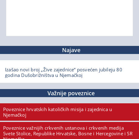
Najave
Izašao novi broj „Žive zajednice“ posvećen jubileju 80
godina Dušobrižništva u Njemačkoj
Važnije poveznice
Poveznice hrvatskih katoličkih misija i zajednica u
Njemačkoj
Poveznice važnijih crkvenih ustanova i crkvenih medija
Svete Stolice, Republike Hrvatske, Bosne i Hercegovine i SR