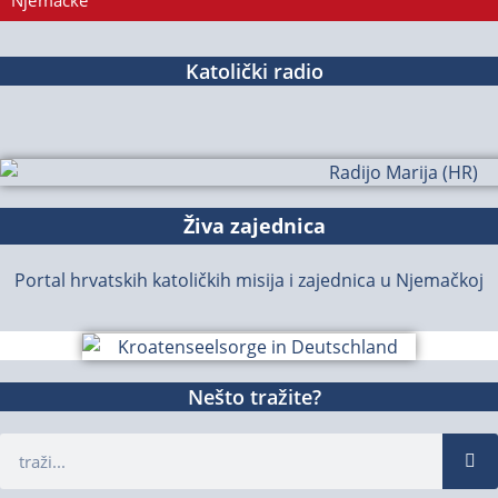
Njemačke
Katolički radio
Živa zajednica
Portal hrvatskih katoličkih misija i zajednica u Njemačkoj
Nešto tražite?