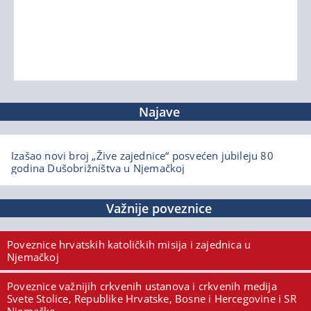
Najave
Izašao novi broj „Žive zajednice“ posvećen jubileju 80
godina Dušobrižništva u Njemačkoj
Važnije poveznice
Poveznice hrvatskih katoličkih misija i zajednica u
Njemačkoj
Poveznice važnijih crkvenih ustanova i crkvenih medija
Svete Stolice, Republike Hrvatske, Bosne i Hercegovine i SR