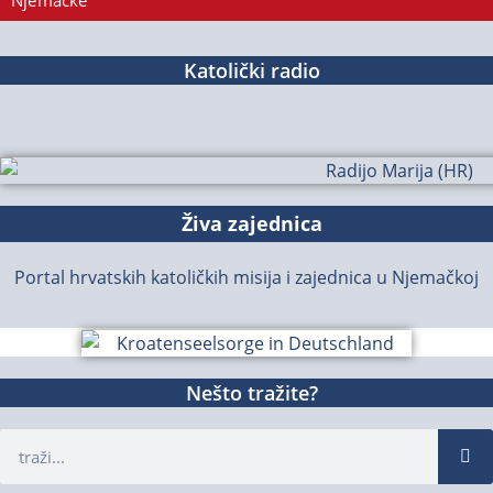
Njemačke
Katolički radio
Živa zajednica
Portal hrvatskih katoličkih misija i zajednica u Njemačkoj
Nešto tražite?