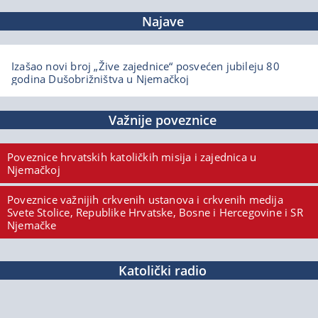
Najave
Izašao novi broj „Žive zajednice“ posvećen jubileju 80
godina Dušobrižništva u Njemačkoj
Važnije poveznice
Poveznice hrvatskih katoličkih misija i zajednica u
Njemačkoj
Poveznice važnijih crkvenih ustanova i crkvenih medija
Svete Stolice, Republike Hrvatske, Bosne i Hercegovine i SR
Njemačke
Katolički radio