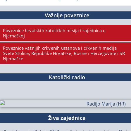
Važnije poveznice
Poveznice hrvatskih katoličkih misija i zajednica u
Njemačkoj
Poveznice važnijih crkvenih ustanova i crkvenih medija
Svete Stolice, Republike Hrvatske, Bosne i Hercegovine i SR
Njemačke
Katolički radio
Živa zajednica