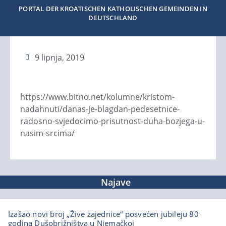
PORTAL DER KROATISCHEN KATHOLISCHEN GEMEINDEN IN
DEUTSCHLAND
9 lipnja, 2019
https://www.bitno.net/kolumne/kristom-
nadahnuti/danas-je-blagdan-pedesetnice-
radosno-svjedocimo-prisutnost-duha-bozjega-u-
nasim-srcima/
Najave
Izašao novi broj „Žive zajednice“ posvećen jubileju 80
godina Dušobrižništva u Njemačkoj