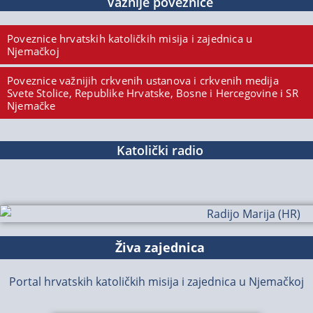
Važnije poveznice
Poveznice hrvatskih katoličkih misija i zajednica u
Njemačkoj
Poveznice važnijih crkvenih ustanova i crkvenih medija
Svete Stolice, Republike Hrvatske, Bosne i Hercegovine i SR
Njemačke
Katolički radio
Živa zajednica
Portal hrvatskih katoličkih misija i zajednica u Njemačkoj