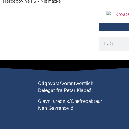
i Hercegovine i SR Njemačke
Odgovara/Verantwortlich:
Delegat fra Petar Klapež
Glavni urednik/Chefredakteur:
Ivan Gavranović