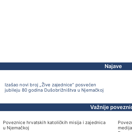
Najave
Izašao novi broj „Žive zajednice“ posvećen
jubileju 80 godina Dušobrižništva u Njemačkoj
Važnije povezni
Poveznice hrvatskih katoličkih misija i zajednica
Povezn
u Njemačkoj
medija