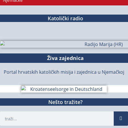
Njemačke
Katolički radio
Živa zajednica
Portal hrvatskih katoličkih misija i zajednica u Njemačkoj
Nešto tražite?