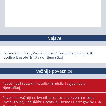
Najave
Izašao novi broj „Žive zajednice“ posvećen jubileju 80
godina Dušobrižništva u Njemačkoj
Važnije poveznice
Poveznice hrvatskih katoličkih misija i zajednica u
Njemačkoj
Poveznice važnijih crkvenih ustanova i crkvenih medija
Svete Stolice, Republike Hrvatske, Bosne i Hercegovine i SR