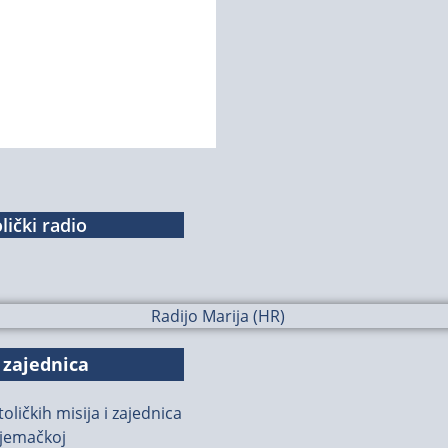
lički radio
 zajednica
oličkih misija i zajednica
jemačkoj