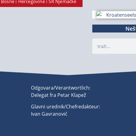
 Bosne i Hercegovine i SR Njemačke
Nešt
Odgovara/Verantwortlich:
Delegat fra Petar Klapež
Glavni urednik/Chefredakteur:
Ivan Gavranović