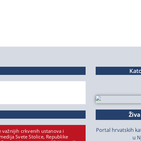
Kato
Živa
Portal hrvatskih kat
 važnijih crkvenih ustanova i
medija Svete Stolice, Republike
u N