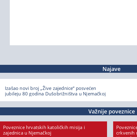
Najave
Izašao novi broj „Žive zajednice“ posvećen
jubileju 80 godina Dušobrižništva u Njemačkoj
Važnije poveznice
Poveznice hrvatskih katoličkih misija i
Poveznice
zajednica u Njemačkoj
crkvenih 