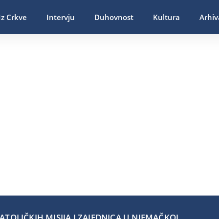
Iz Crkve
Intervju
Duhovnost
Kultura
Arhiv
TOLIČKIH MISIJA I ZAJEDNICA U NJEMAČKOJ