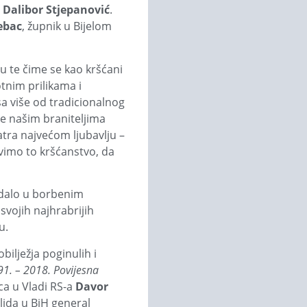
o Dalibor Stjepanović
.
rebac
, župnik u Bijelom
u te čime se kao kršćani
tnim prilikama i
sa više od tradicionalnog
je našim braniteljima
ra najvećom ljubavlju –
živimo to kršćanstvo, da
adalo u borbenim
vojih najhrabrijih
u.
ilježja poginulih i
1. – 2018. Povijesna
ica u Vladi RS-a
Davor
lida u BiH general