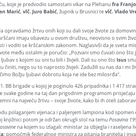
ću, koje je predvodio samostani vikar na Plehanu
fra Franj
van Marić
,
vlč. Juro Babić
, župnik u Brusnici te
vlč. Vlado V
da opravdamo žrtvu onih koji su dali svoje živote za domovin
o kršćani imaju obavezu u ovom društvu, neovisno o svim živo
osti i voditi se kršćanskim zakonom. Naglasivši da je sveta mi
ivote među ostalim je poručio: „Pozvani smo čuvati ono što 
 ljubav s kojom su oni tu bili i živjeli. Dali su ono što
Isus
smat
ju činiti, nego su to naprosto živjeli. Zadužili su nas da i mi 
mo Božju ljubavi dobrotu koja ne ide bez milosrđa“.
. BB brigade u kojoj je poginulo 426 pripadnika i 1 417 str
se svake godine na taj dan prigodnim programom prisjećaju s
emni na najveću žrtvu – svoje živote, kako bi ih oteli zaborav
du polaganjem vijenaca i paljenjem lampiona kod spomen ob
 knjižnici potom je održan okrugli stol na temu
Posavina 199
Posavine
na kojem su izlagali: ministar za izbjegla i raseljena l
ža
; pomoćmik federalnog ministra za pitanja branitelja i inva