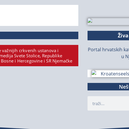
Živa
Portal hrvatskih kat
 važnijih crkvenih ustanova i
medija Svete Stolice, Republike
u N
 Bosne i Hercegovine i SR Njemačke
Nešt