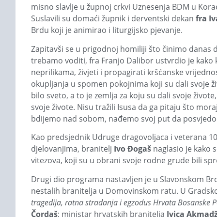
misno slavlje u župnoj crkvi Uznesenja BDM u Kora
Suslavili su domaći župnik i derventski dekan
fra I
Brdu koji je animirao i liturgijsko pjevanje.
Zapitavši se u prigodnoj homiliji što činimo danas 
trebamo voditi, fra Franjo Dalibor ustvrdio je kak
neprilikama, živjeti i propagirati kršćanske vrijedn
okupljanja u spomen pokojnima koji su dali svoje ž
bilo sveto, a to je zemlja za koju su dali svoje živote,
svoje živote. Nisu tražili Isusa da ga pitaju što mora
bdijemo nad sobom, nađemo svoj put da posvjedoči
Kao predsjednik Udruge dragovoljaca i veterana 101
djelovanjima, branitelj
Ivo Đogaš
naglasio je kako 
vitezova, koji su u obrani svoje rodne grude bili spr
Drugi dio programa nastavljen je u Slavonskom Bro
nestalih branitelja u Domovinskom ratu. U Gradskoj
tragedija, ratna stradanja i egzodus Hrvata Bosanske 
Čordaš
; ministar hrvatskih branitelja
Ivica Akmad