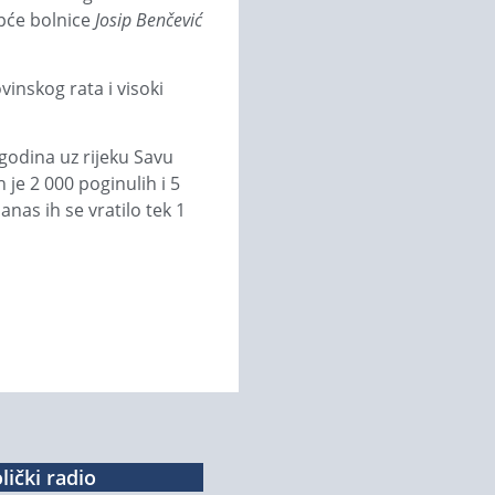
pće bolnice
Josip Benčević
inskog rata i visoki
 godina uz rijeku Savu
je 2 000 poginulih i 5
anas ih se vratilo tek 1
lički radio