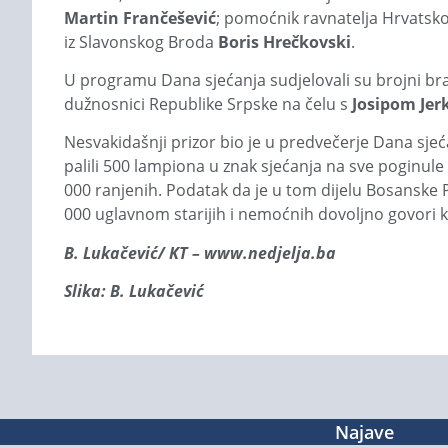
Martin Frančešević
; pomoćnik ravnatelja Hrvatsk
iz Slavonskog Broda
Boris Hrečkovski
.
U programu Dana sjećanja sudjelovali su brojni bran
dužnosnici Republike Srpske na čelu s
Josipom Jer
Nesvakidašnji prizor bio je u predvečerje Dana sjeć
palili 500 lampiona u znak sjećanja na sve poginule
000 ranjenih. Podatak da je u tom dijelu Bosanske Po
000 uglavnom starijih i nemoćnih dovoljno govori koli
B. Lukačević/ KT – www.nedjelja.ba
Slika: B. Lukačević
Najave