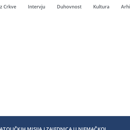
Iz Crkve
Intervju
Duhovnost
Kultura
Arh
TOLIČKIH MISIJA I ZAJEDNICA U NJEMAČKOJ