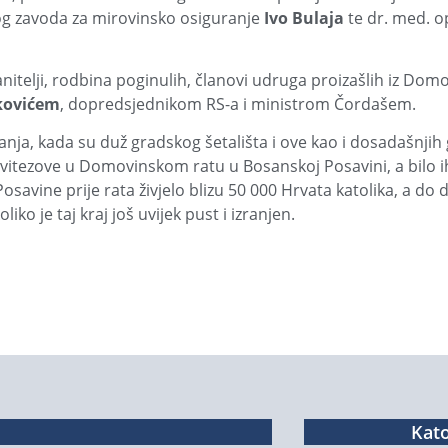
og zavoda za mirovinsko osiguranje
Ivo Bulaja
te dr. med. o
itelji, rodbina poginulih, članovi udruga proizašlih iz Domov
kovićem
, dopredsjednikom RS-a i ministrom Čordašem.
anja, kada su duž gradskog šetališta i ove kao i dosadašnjih
 vitezove u Domovinskom ratu u Bosanskoj Posavini, a bilo ih 
savine prije rata živjelo blizu 50 000 Hrvata katolika, a do d
ko je taj kraj još uvijek pust i izranjen.
Kato