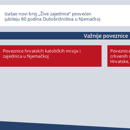
Izašao novi broj „Žive zajednice“ posvećen
jubileju 80 godina Dušobrižništva u Njemačkoj
Važnije poveznice
Poveznice hrvatskih katoličkih misija i
Poveznice
zajednica u Njemačkoj
crkvenih 
Hrvatske,