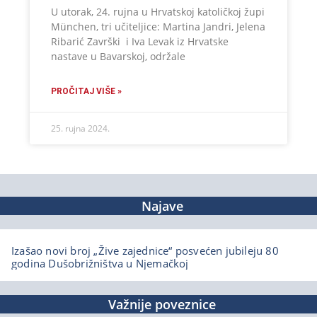
U utorak, 24. rujna u Hrvatskoj katoličkoj župi
München, tri učiteljice: Martina Jandri, Jelena
Ribarić Završki i Iva Levak iz Hrvatske
nastave u Bavarskoj, održale
PROČITAJ VIŠE »
25. rujna 2024.
Najave
Izašao novi broj „Žive zajednice“ posvećen jubileju 80
godina Dušobrižništva u Njemačkoj
Važnije poveznice