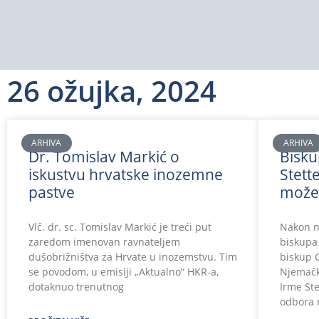
26 ožujka, 2024
ARHIVA
ARHIVA
Dr. Tomislav Markić o
Bisku
iskustvu hrvatske inozemne
Stett
pastve
može 
Vlč. dr. sc. Tomislav Markić je treći put
Nakon n
zaredom imenovan ravnateljem
biskupa 
dušobrižništva za Hrvate u inozemstvu. Tim
biskup 
se povodom, u emisiji „Aktualno“ HKR-a,
Njemačk
dotaknuo trenutnog
Irme Ste
odbora 