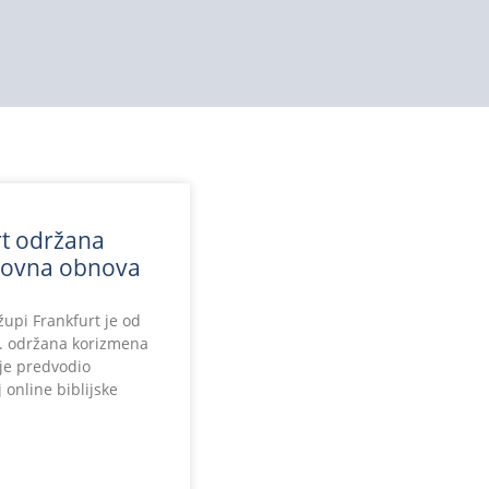
t održana
hovna obnova
župi Frankfurt je od
4. održana korizmena
je predvodio
j online biblijske