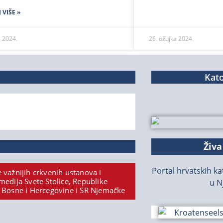
 VIŠE »
a 2024.
26. ožujka 2024.
Kato
Živa
Portal hrvatskih kat
 važnijih crkvenih ustanova i
medija Svete Stolice, Republike
u N
 Bosne i Hercegovine i SR Njemačke