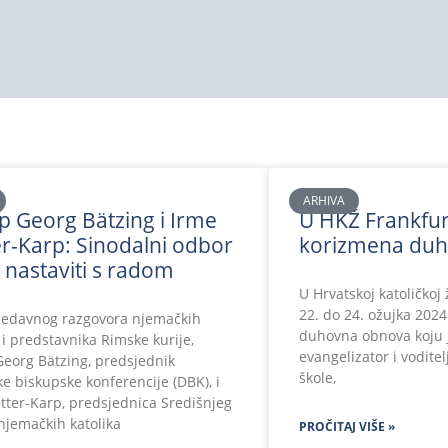
ARHIVA
p Georg Bätzing i Irme
U HKŽ Frankfur
er-Karp: Sinodalni odbor
korizmena du
nastaviti s radom
U Hrvatskoj katoličkoj 
22. do 24. ožujka 202
edavnog razgovora njemačkih
duhovna obnova koju 
i predstavnika Rimske kurije,
evangelizator i voditel
Georg Bätzing, predsjednik
škole,
e biskupske konferencije (DBK), i
tter-Karp, predsjednica Središnjeg
njemačkih katolika
PROČITAJ VIŠE »