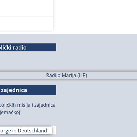
lički radio
 zajednica
oličkih misija i zajednica
jemačkoj