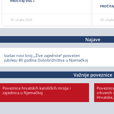
PROČITAJ VIŠE »
PROČITAJ
26. ožujka 2024.
26. ožujk
Najave
Izašao novi broj „Žive zajednice“ posvećen
jubileju 80 godina Dušobrižništva u Njemačkoj
Važnije poveznice
Poveznice hrvatskih katoličkih misija i
Poveznice
zajednica u Njemačkoj
crkvenih 
Hrvatske,