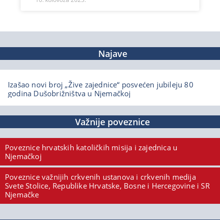
Najave
Izašao novi broj „Žive zajednice“ posvećen jubileju 80
godina Dušobrižništva u Njemačkoj
Važnije poveznice
Poveznice hrvatskih katoličkih misija i zajednica u
Njemačkoj
Poveznice važnijih crkvenih ustanova i crkvenih medija
Svete Stolice, Republike Hrvatske, Bosne i Hercegovine i SR
Njemačke