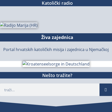
Katolički radio
Živa zajednica
Portal hrvatskih katoličkih misija i zajednica u Njemačkoj
Nešto tražite?