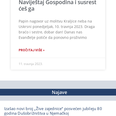
Naviještaj Gospodina i susrest
ćeš ga
Papin nagovor uz molitvu Kraljice neba na
Uskrsni ponedjeljak, 10. travnja 2023. Draga
braćo i sestre, dobar dan! Danas nas
Evanđelje potiče da ponovno proživimo
PROČITAJ VIŠE »
11. travnja 2023.
Najave
Izašao novi broj „Žive zajednice“ posvećen jubileju 80
godina Dušobrižništva u Njemačkoj