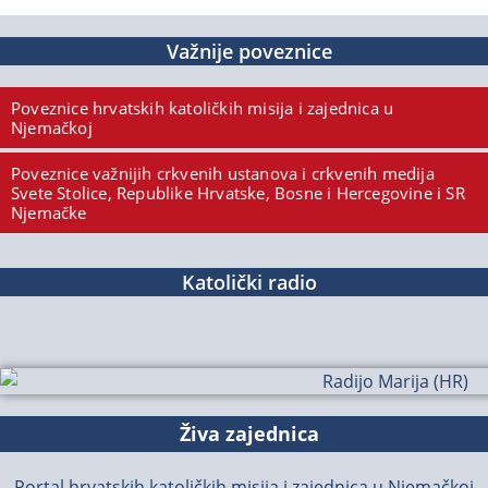
Važnije poveznice
Poveznice hrvatskih katoličkih misija i zajednica u
Njemačkoj
Poveznice važnijih crkvenih ustanova i crkvenih medija
Svete Stolice, Republike Hrvatske, Bosne i Hercegovine i SR
Njemačke
Katolički radio
Živa zajednica
Portal hrvatskih katoličkih misija i zajednica u Njemačkoj