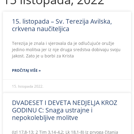
15. listopada – Sv. Terezija Avilska,
crkvena naučiteljica
Terezija je znala i vjerovala da je odlučujuće oružje
jedino molitva jer iz nje druga sredstva dobivaju svoju
jakost. Zato je u borbi za Krista
PROČITAJ VIŠE »
15. listopada 2022.
DVADESET I DEVETA NEDJELJA KROZ
GODINU C: Snaga ustrajne i
nepokolebljive molitve
(Izl 17,8-13; 2 Tim 3,14-4,2; Lk 18,1-8) Iz prvoga čitanja