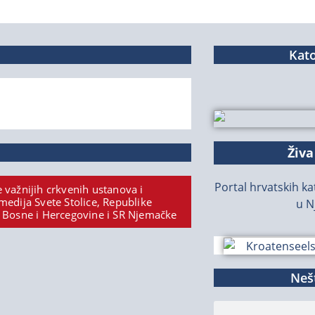
Kato
Živa
Portal hrvatskih kat
 važnijih crkvenih ustanova i
medija Svete Stolice, Republike
u N
 Bosne i Hercegovine i SR Njemačke
Nešt