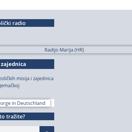
lički radio
 zajednica
oličkih misija i zajednica
jemačkoj
o tražite?