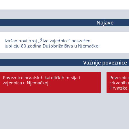
Najave
Izašao novi broj „Žive zajednice“ posvećen
jubileju 80 godina Dušobrižništva u Njemačkoj
Važnije poveznice
Poveznice hrvatskih katoličkih misija i
Poveznice
zajednica u Njemačkoj
crkvenih 
Hrvatske,