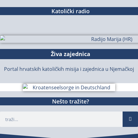
Katolički radio
Živa zajednica
Portal hrvatskih katoličkih misija i zajednica u Njemačkoj
Nešto tražite?