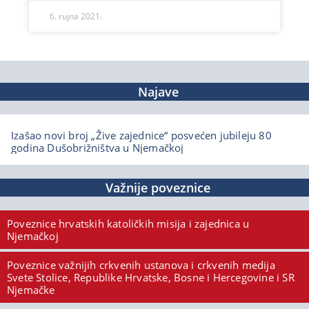
6. rujna 2021.
Najave
Izašao novi broj „Žive zajednice“ posvećen jubileju 80
godina Dušobrižništva u Njemačkoj
Važnije poveznice
Poveznice hrvatskih katoličkih misija i zajednica u
Njemačkoj
Poveznice važnijih crkvenih ustanova i crkvenih medija
Svete Stolice, Republike Hrvatske, Bosne i Hercegovine i SR
Njemačke