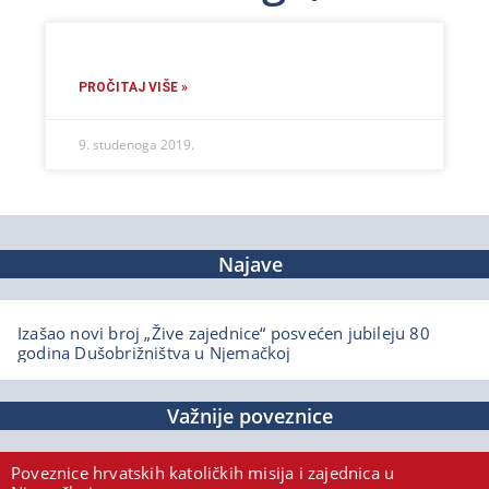
PROČITAJ VIŠE »
9. studenoga 2019.
Najave
Izašao novi broj „Žive zajednice“ posvećen jubileju 80
godina Dušobrižništva u Njemačkoj
Važnije poveznice
Poveznice hrvatskih katoličkih misija i zajednica u