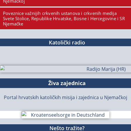
Njemačkoj
Poveznice važnijih crkvenih ustanova i crkvenih medija
Svete Stolice, Republike Hrvatske, Bosne i Hercegovine i SR
Njemačke
Katolički radio
Živa zajednica
Portal hrvatskih katoličkih misija i zajednica u Njemačkoj
Nešto tražite?