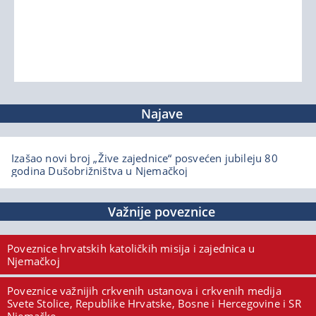
Najave
Izašao novi broj „Žive zajednice“ posvećen jubileju 80
godina Dušobrižništva u Njemačkoj
Važnije poveznice
Poveznice hrvatskih katoličkih misija i zajednica u
Njemačkoj
Poveznice važnijih crkvenih ustanova i crkvenih medija
Svete Stolice, Republike Hrvatske, Bosne i Hercegovine i SR