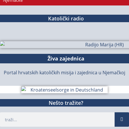
Njemačke
Katolički radio
Živa zajednica
Portal hrvatskih katoličkih misija i zajednica u Njemačkoj
Nešto tražite?