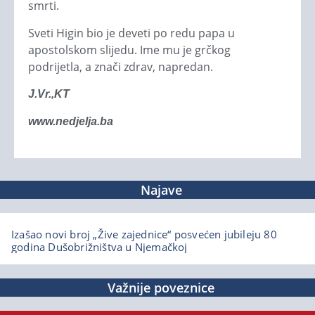
smrti.
Sveti Higin bio je deveti po redu papa u
apostolskom slijedu. Ime mu je grčkog
podrijetla, a znači zdrav, napredan.
J.Vr.,KT
www.nedjelja.ba
Najave
Izašao novi broj „Žive zajednice“ posvećen jubileju 80
godina Dušobrižništva u Njemačkoj
Važnije poveznice