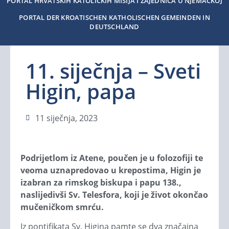
PORTAL HRVATSKIH KATOLIČKIH MISIJA I ZAJEDNICA U NJEMAČKOJ
PORTAL DER KROATISCHEN KATHOLISCHEN GEMEINDEN IN
DEUTSCHLAND
11. siječnja – Sveti
Higin, papa
11 siječnja, 2023
Podrijetlom iz Atene, poučen je u folozofiji te
veoma uznapredovao u krepostima, Higin je
izabran za rimskog biskupa i papu 138.,
naslijedivši Sv. Telesfora, koji je život okončao
mučeničkom smrću.
Iz pontifikata Sv. Higina pamte se dva značajna