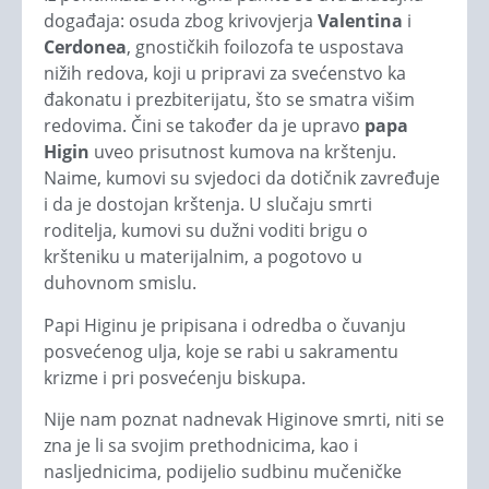
događaja: osuda zbog krivovjerja
Valentina
i
Cerdonea
, gnostičkih foilozofa te uspostava
nižih redova, koji u pripravi za svećenstvo ka
đakonatu i prezbiterijatu, što se smatra višim
redovima. Čini se također da je upravo
papa
Higin
uveo prisutnost kumova na krštenju.
Naime, kumovi su svjedoci da dotičnik zavređuje
i da je dostojan krštenja. U slučaju smrti
roditelja, kumovi su dužni voditi brigu o
kršteniku u materijalnim, a pogotovo u
duhovnom smislu.
Papi Higinu je pripisana i odredba o čuvanju
posvećenog ulja, koje se rabi u sakramentu
krizme i pri posvećenju biskupa.
Nije nam poznat nadnevak Higinove smrti, niti se
zna je li sa svojim prethodnicima, kao i
nasljednicima, podijelio sudbinu mučeničke